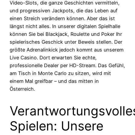
Video-Slots, die ganze Geschichten vermitteln,
und progressiven Jackpots, die das Leben auf
einen Streich verändern können. Aber das ist
längst nicht alles. In unserer digitalen Spielhalle
können Sie bei Blackjack, Roulette und Poker Ihr
spielerisches Geschick unter Beweis stellen. Der
größte Adrenalinkick jedoch kommt aus unserem
Live Casino. Dort erwarten Sie echte,
professionelle Dealer per HD-Stream. Das Gefühl,
am Tisch in Monte Carlo zu sitzen, wird mit
einem Mal greifbar – und das mitten in
Österreich.
Verantwortungsvolle
Spielen: Unsere