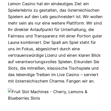
Lemon Casino hat ein eindeutiges Ziel: ein
Spielerlebnis zu gestalten, das österreichischen
Spielern auf den Leib geschneidert ist. Wir wollen
mehr sein als nur eine weitere Plattform. Wir sind
Ihr direkter Anlaufpunkt für Unterhaltung, die
Fairness und Transparenz mit einer Portion guter
Laune kombiniert. Der Spaß am Spiel steht für
uns im Fokus, abgesichert durch eine
vertrauenswürdige Lizenz und einen klaren Blick
auf verantwortungsvolles Spielen. Erkunden Sie
Slots, die mitreißen, klassische Tischspiele und
das lebendige Treiben im Live Casino – serviert
mit österreichischem Charme. Fangen wir an.