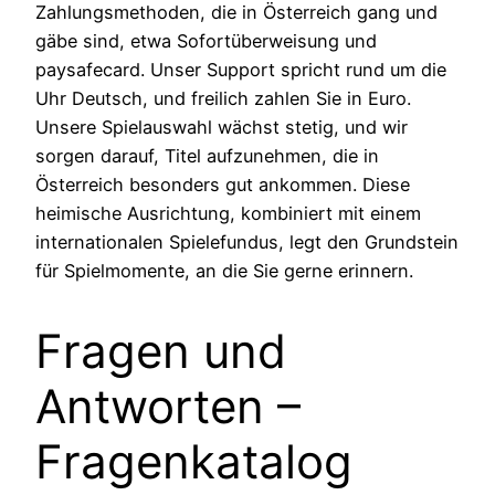
Zahlungsmethoden, die in Österreich gang und
gäbe sind, etwa Sofortüberweisung und
paysafecard. Unser Support spricht rund um die
Uhr Deutsch, und freilich zahlen Sie in Euro.
Unsere Spielauswahl wächst stetig, und wir
sorgen darauf, Titel aufzunehmen, die in
Österreich besonders gut ankommen. Diese
heimische Ausrichtung, kombiniert mit einem
internationalen Spielefundus, legt den Grundstein
für Spielmomente, an die Sie gerne erinnern.
Fragen und
Antworten –
Fragenkatalog