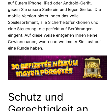
auf Eurem iPhone, iPad oder Android-Gerät,
geben Sie unsere Seite ein und legen Sie los. Die
mobile Version bietet Ihnen das volle
Spielesortiment, alle Sicherheitsfunktionen und
eine Steuerung, die perfekt auf Berührungen
eingeht. Auf diese Weise entgehen Ihnen keine
Gewinnchance, wann und wo immer Sie Lust auf
eine Runde haben.
Schutz und
Gerechtigkeit an