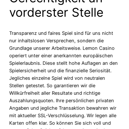
vorderster Stelle
Transparenz und faires Spiel sind für uns nicht
nur inhaltslosen Versprechen, sondern die
Grundlage unserer Arbeitsweise. Lemon Casino
operiert unter einer anerkannten europäischen
Spielerlaubnis. Diese stellt hohe Auflagen an den
Spielersicherheit und die finanzielle Seriosität.
Jegliches einzelne Spiel wird von neutralen
Stellen getestet. So garantieren wir die
Willkürfreiheit aller Resultate und richtige
Auszahlungsquoten. Ihre persönlichen privaten
Angaben und jegliche Transaktion bewahren wir
mit aktueller SSL-Verschlüsselung. Wir legen alle
Karten offen klar. So können Sie sich voll und