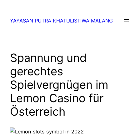
Lewati
ke
YAYASAN PUTRA KHATULISTIWA MALANG
konten
Spannung und
gerechtes
Spielvergnügen im
Lemon Casino für
Österreich