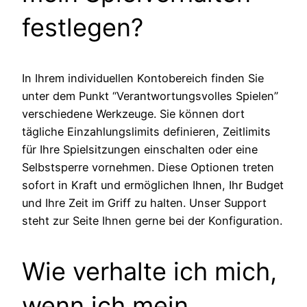
festlegen?
In Ihrem individuellen Kontobereich finden Sie
unter dem Punkt “Verantwortungsvolles Spielen”
verschiedene Werkzeuge. Sie können dort
tägliche Einzahlungslimits definieren, Zeitlimits
für Ihre Spielsitzungen einschalten oder eine
Selbstsperre vornehmen. Diese Optionen treten
sofort in Kraft und ermöglichen Ihnen, Ihr Budget
und Ihre Zeit im Griff zu halten. Unser Support
steht zur Seite Ihnen gerne bei der Konfiguration.
Wie verhalte ich mich,
wenn ich mein