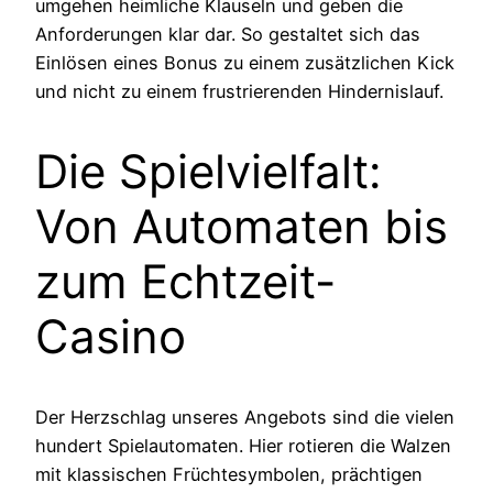
umgehen heimliche Klauseln und geben die
Anforderungen klar dar. So gestaltet sich das
Einlösen eines Bonus zu einem zusätzlichen Kick
und nicht zu einem frustrierenden Hindernislauf.
Die Spielvielfalt:
Von Automaten bis
zum Echtzeit-
Casino
Der Herzschlag unseres Angebots sind die vielen
hundert Spielautomaten. Hier rotieren die Walzen
mit klassischen Früchtesymbolen, prächtigen