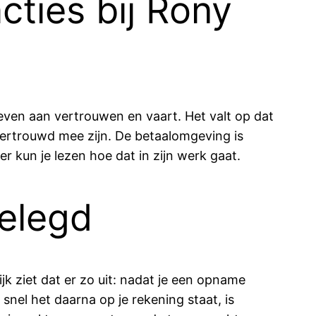
cties bij Rony
geven aan vertrouwen en vaart. Het valt op dat
 vertrouwd mee zijn. De betaalomgeving is
r kun je lezen hoe dat in zijn werk gaat.
elegd
ijk ziet dat er zo uit: nadat je een opname
snel het daarna op je rekening staat, is