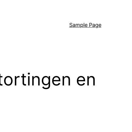
Sample Page
tortingen en