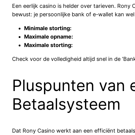
Een eerlijk casino is helder over tarieven. Ron
bewust: je persoonlijke bank of e-wallet kan we
Minimale storting:
Maximale opname:
Maximale storting:
Check voor de volledigheid altijd snel in de ‘Ban
Pluspunten van 
Betaalsysteem
Dat Rony Casino werkt aan een efficiënt betaals