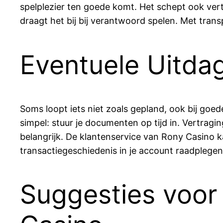
spelplezier ten goede komt. Het schept ook ver
draagt het bij bij verantwoord spelen. Met trans
Eventuele Uitda
Soms loopt iets niet zoals gepland, ook bij goed
simpel: stuur je documenten op tijd in. Vertragi
belangrijk. De klantenservice van Rony Casino kan
transactiegeschiedenis in je account raadplegen
Suggesties voor 