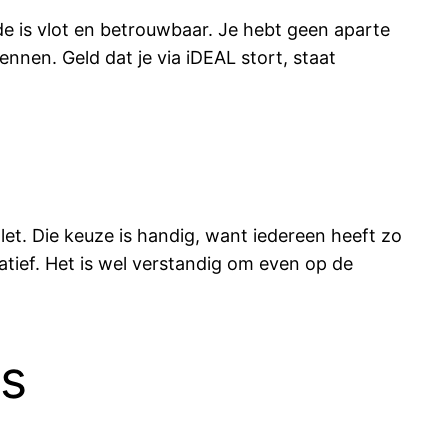
de is vlot en betrouwbaar. Je hebt geen aparte
nnen. Geld dat je via iDEAL stort, staat
et. Die keuze is handig, want iedereen heeft zo
natief. Het is wel verstandig om even op de
es