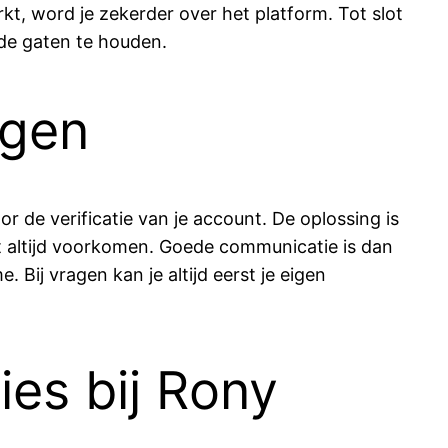
t, word je zekerder over het platform. Tot slot
 de gaten te houden.
ngen
r de verificatie van je account. De oplossing is
iet altijd voorkomen. Goede communicatie is dan
 Bij vragen kan je altijd eerst je eigen
ies bij Rony