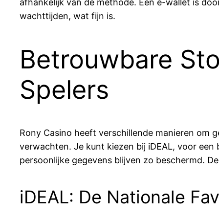
afhankelijk van de methode. Een e-wallet is doo
wachttijden, wat fijn is.
Betrouwbare Sto
Spelers
Rony Casino heeft verschillende manieren om ge
verwachten. Je kunt kiezen bij iDEAL, voor een b
persoonlijke gegevens blijven zo beschermd. Dez
iDEAL: De Nationale Fav