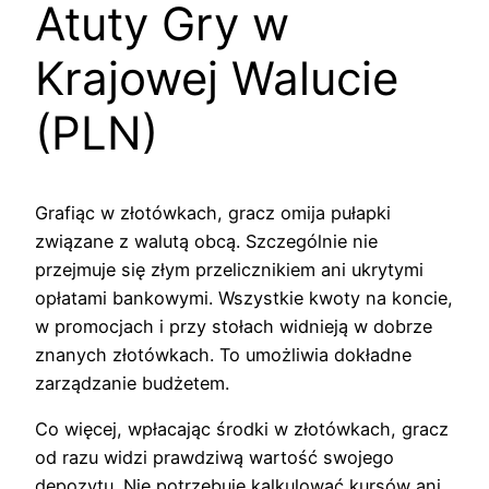
Atuty Gry w
Krajowej Walucie
(PLN)
Grafiąc w złotówkach, gracz omija pułapki
związane z walutą obcą. Szczególnie nie
przejmuje się złym przelicznikiem ani ukrytymi
opłatami bankowymi. Wszystkie kwoty na koncie,
w promocjach i przy stołach widnieją w dobrze
znanych złotówkach. To umożliwia dokładne
zarządzanie budżetem.
Co więcej, wpłacając środki w złotówkach, gracz
od razu widzi prawdziwą wartość swojego
depozytu. Nie potrzebuje kalkulować kursów ani