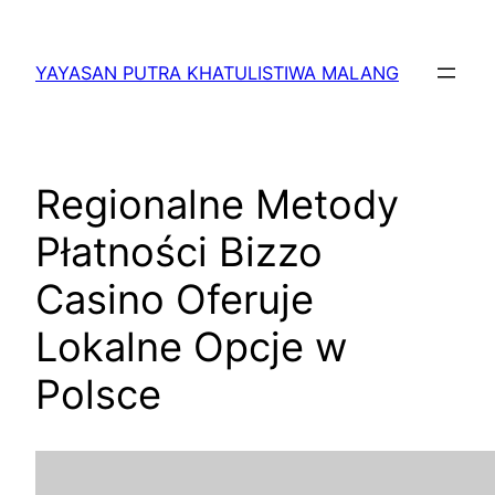
Lewati
ke
YAYASAN PUTRA KHATULISTIWA MALANG
konten
Regionalne Metody
Płatności Bizzo
Casino Oferuje
Lokalne Opcje w
Polsce