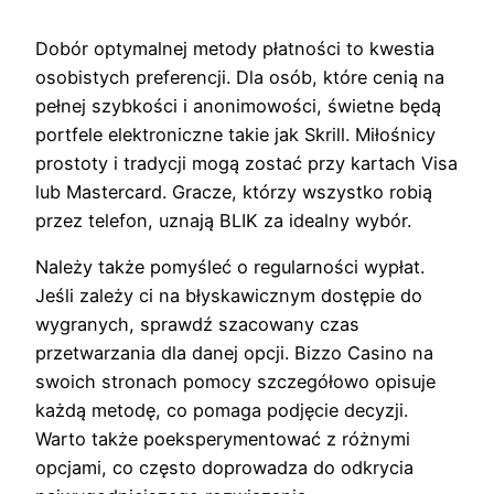
Dobór optymalnej metody płatności to kwestia
osobistych preferencji. Dla osób, które cenią na
pełnej szybkości i anonimowości, świetne będą
portfele elektroniczne takie jak Skrill. Miłośnicy
prostoty i tradycji mogą zostać przy kartach Visa
lub Mastercard. Gracze, którzy wszystko robią
przez telefon, uznają BLIK za idealny wybór.
Należy także pomyśleć o regularności wypłat.
Jeśli zależy ci na błyskawicznym dostępie do
wygranych, sprawdź szacowany czas
przetwarzania dla danej opcji. Bizzo Casino na
swoich stronach pomocy szczegółowo opisuje
każdą metodę, co pomaga podjęcie decyzji.
Warto także poeksperymentować z różnymi
opcjami, co często doprowadza do odkrycia