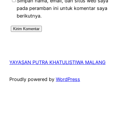
Simpan nama, email, dan situs web saya
pada peramban ini untuk komentar saya
berikutnya.
YAYASAN PUTRA KHATULISTIWA MALANG
Proudly powered by
WordPress