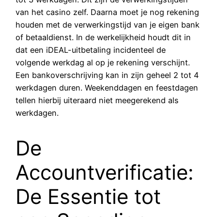
van het casino zelf. Daarna moet je nog rekening
houden met de verwerkingstijd van je eigen bank
of betaaldienst. In de werkelijkheid houdt dit in
dat een iDEAL-uitbetaling incidenteel de
volgende werkdag al op je rekening verschijnt.
Een bankoverschrijving kan in zijn geheel 2 tot 4
werkdagen duren. Weekenddagen en feestdagen
tellen hierbij uiteraard niet meegerekend als
werkdagen.
De
Accountverificatie:
De Essentie tot