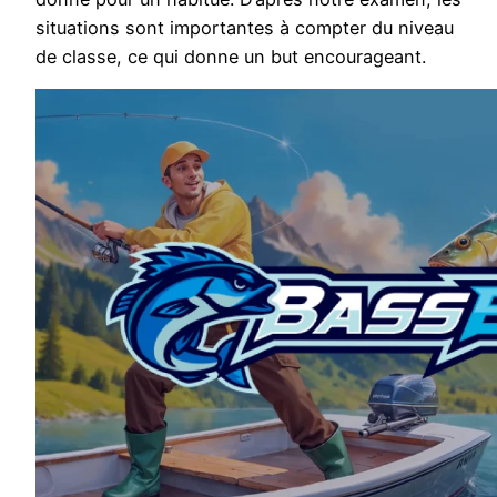
situations sont importantes à compter du niveau
de classe, ce qui donne un but encourageant.