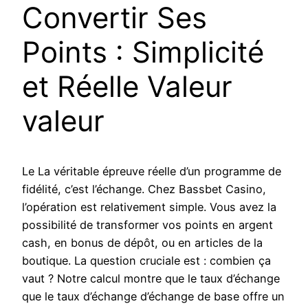
Convertir Ses
Points : Simplicité
et Réelle Valeur
valeur
Le La véritable épreuve réelle d’un programme de
fidélité, c’est l’échange. Chez Bassbet Casino,
l’opération est relativement simple. Vous avez la
possibilité de transformer vos points en argent
cash, en bonus de dépôt, ou en articles de la
boutique. La question cruciale est : combien ça
vaut ? Notre calcul montre que le taux d’échange
que le taux d’échange d’échange de base offre un