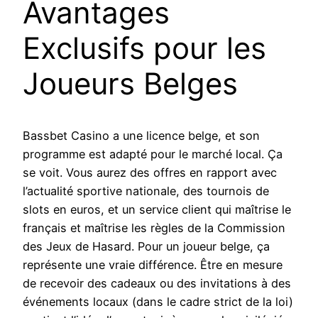
Avantages
Exclusifs pour les
Joueurs Belges
Bassbet Casino a une licence belge, et son
programme est adapté pour le marché local. Ça
se voit. Vous aurez des offres en rapport avec
l’actualité sportive nationale, des tournois de
slots en euros, et un service client qui maîtrise le
français et maîtrise les règles de la Commission
des Jeux de Hasard. Pour un joueur belge, ça
représente une vraie différence. Être en mesure
de recevoir des cadeaux ou des invitations à des
événements locaux (dans le cadre strict de la loi)