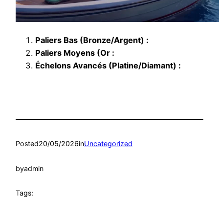
Paliers Bas (Bronze/Argent) :
Paliers Moyens (Or :
Échelons Avancés (Platine/Diamant) :
Posted
20/05/2026
in
Uncategorized
by
admin
Tags: