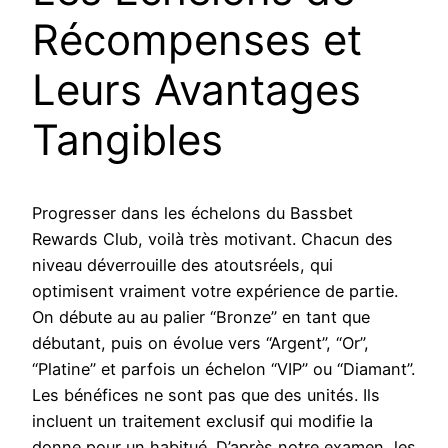
Récompenses et
Leurs Avantages
Tangibles
Progresser dans les échelons du Bassbet
Rewards Club, voilà très motivant. Chacun des
niveau déverrouille des atoutsréels, qui
optimisent vraiment votre expérience de partie.
On débute au au palier “Bronze” en tant que
débutant, puis on évolue vers “Argent”, “Or”,
“Platine” et parfois un échelon “VIP” ou “Diamant”.
Les bénéfices ne sont pas que des unités. Ils
incluent un traitement exclusif qui modifie la
donne pour un habitué. D’après notre examen, les