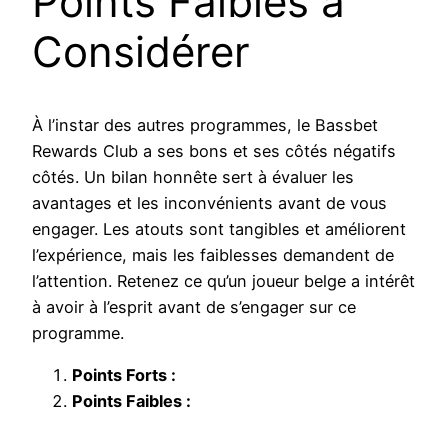
Points Faibles à
Considérer
À l’instar des autres programmes, le Bassbet
Rewards Club a ses bons et ses côtés négatifs
côtés. Un bilan honnête sert à évaluer les
avantages et les inconvénients avant de vous
engager. Les atouts sont tangibles et améliorent
l’expérience, mais les faiblesses demandent de
l’attention. Retenez ce qu’un joueur belge a intérêt
à avoir à l’esprit avant de s’engager sur ce
programme.
Points Forts :
Points Faibles :