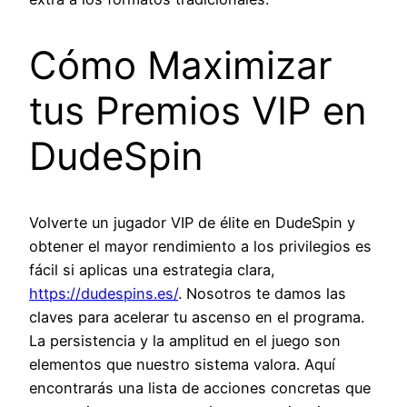
Cómo Maximizar
tus Premios VIP en
DudeSpin
Volverte un jugador VIP de élite en DudeSpin y
obtener el mayor rendimiento a los privilegios es
fácil si aplicas una estrategia clara,
https://dudespins.es/
. Nosotros te damos las
claves para acelerar tu ascenso en el programa.
La persistencia y la amplitud en el juego son
elementos que nuestro sistema valora. Aquí
encontrarás una lista de acciones concretas que