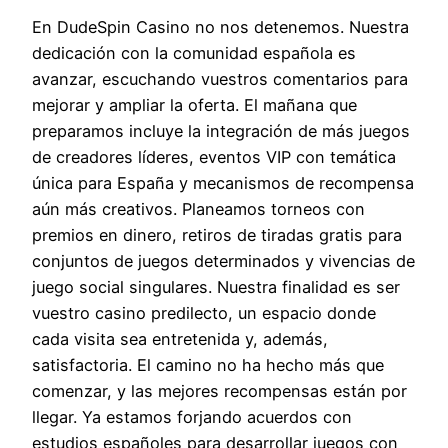
En DudeSpin Casino no nos detenemos. Nuestra
dedicación con la comunidad española es
avanzar, escuchando vuestros comentarios para
mejorar y ampliar la oferta. El mañana que
preparamos incluye la integración de más juegos
de creadores líderes, eventos VIP con temática
única para España y mecanismos de recompensa
aún más creativos. Planeamos torneos con
premios en dinero, retiros de tiradas gratis para
conjuntos de juegos determinados y vivencias de
juego social singulares. Nuestra finalidad es ser
vuestro casino predilecto, un espacio donde
cada visita sea entretenida y, además,
satisfactoria. El camino no ha hecho más que
comenzar, y las mejores recompensas están por
llegar. Ya estamos forjando acuerdos con
estudios españoles para desarrollar juegos con