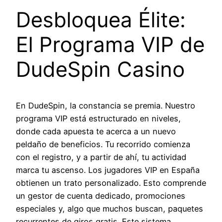
Desbloquea Élite:
El Programa VIP de
DudeSpin Casino
En DudeSpin, la constancia se premia. Nuestro
programa VIP está estructurado en niveles,
donde cada apuesta te acerca a un nuevo
peldaño de beneficios. Tu recorrido comienza
con el registro, y a partir de ahí, tu actividad
marca tu ascenso. Los jugadores VIP en España
obtienen un trato personalizado. Esto comprende
un gestor de cuenta dedicado, promociones
especiales y, algo que muchos buscan, paquetes
recurrentes de giros gratis. Este sistema