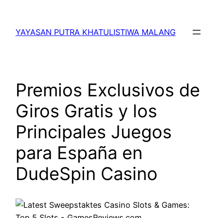
Lewati
ke
YAYASAN PUTRA KHATULISTIWA MALANG
konten
Premios Exclusivos de
Giros Gratis y los
Principales Juegos
para España en
DudeSpin Casino