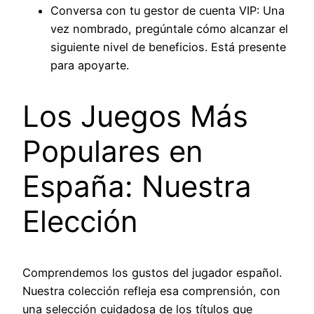
Conversa con tu gestor de cuenta VIP: Una
vez nombrado, pregúntale cómo alcanzar el
siguiente nivel de beneficios. Está presente
para apoyarte.
Los Juegos Más
Populares en
España: Nuestra
Elección
Comprendemos los gustos del jugador español.
Nuestra colección refleja esa comprensión, con
una selección cuidadosa de los títulos que