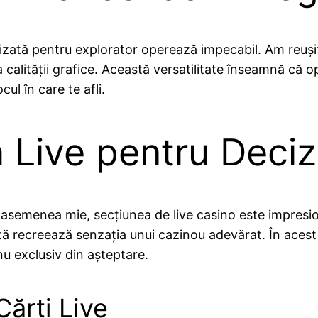
zată pentru explorator operează impecabil. Am reuși
calității grafice. Această versatilitate înseamnă că o
ul în care te afli.
 Live pentru Decizi
asemenea mie, secțiunea de live casino este impresion
etă recreează senzația unui cazinou adevărat. În acest
nu exclusiv din așteptare.
Cărți Live