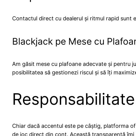
Contactul direct cu dealerul și ritmul rapid sunt 
Blackjack pe Mese cu Plafoan
Am găsit mese cu plafoane adecvate și pentru juc
posibilitatea să gestionezi riscul și să îți maxim
Responsabilitate
Chiar dacă accentul este pe câștig, platforma ofe
de joc direct din cont. Această transparență îmi