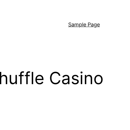
Sample Page
Shuffle Casino