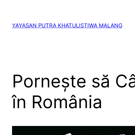
Lewati
ke
konten
YAYASAN PUTRA KHATULISTIWA MALANG
Pornește să Câș
în România