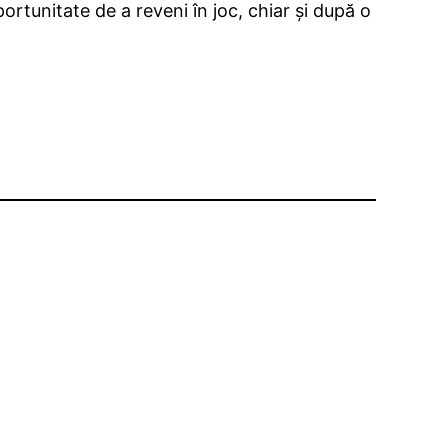
ortunitate de a reveni în joc, chiar și după o