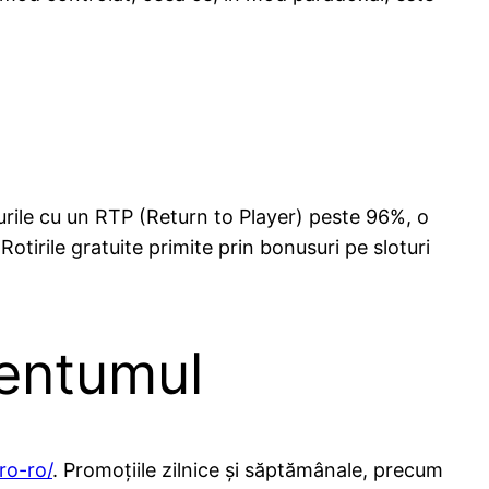
ocurile cu un RTP (Return to Player) peste 96%, o
tirile gratuite primite prin bonusuri pe sloturi
entumul
ro-ro/
. Promoțiile zilnice și săptămânale, precum