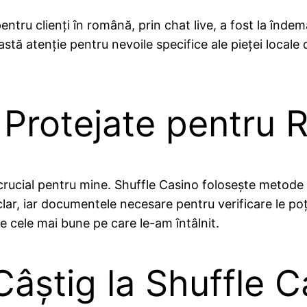
entru clienți în română, prin chat live, a fost la înd
stă atenție pentru nevoile specifice ale pieței local
și Protejate pentru
 crucial pentru mine. Shuffle Casino folosește metod
clar, iar documentele necesare pentru verificare le po
e cele mai bune pe care le-am întâlnit.
Câștig la Shuffle 