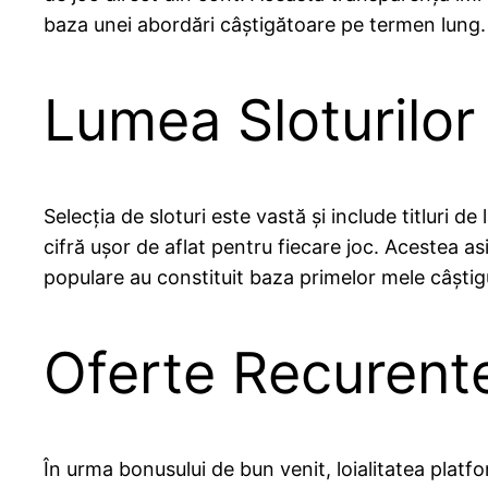
baza unei abordări câștigătoare pe termen lung.
Lumea Sloturilor
Selecția de sloturi este vastă și include titluri
cifră ușor de aflat pentru fiecare joc. Acestea a
populare au constituit baza primelor mele câștig
Oferte Recurent
În urma bonusului de bun venit, loialitatea platf