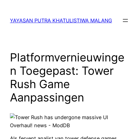
Lewati
ke
YAYASAN PUTRA KHATULISTIWA MALANG
konten
Platformvernieuwinge
n Toegepast: Tower
Rush Game
Aanpassingen
Als fervent analist van tower defense games,