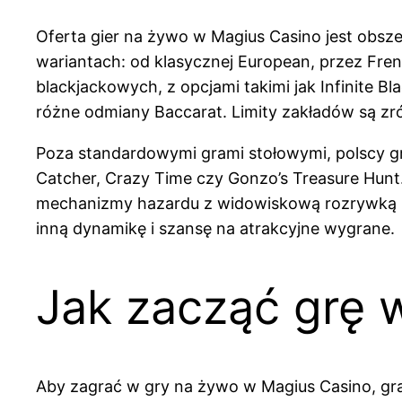
Oferta gier na żywo w Magius Casino jest obsz
wariantach: od klasycznej European, przez Fre
blackjackowych, z opcjami takimi jak Infinite B
różne odmiany Baccarat. Limity zakładów są zr
Poza standardowymi grami stołowymi, polscy g
Catcher, Crazy Time czy Gonzo’s Treasure Hunt
mechanizmy hazardu z widowiskową rozrywką i 
inną dynamikę i szansę na atrakcyjne wygrane.
Jak zacząć grę 
Aby zagrać w gry na żywo w Magius Casino, gracz