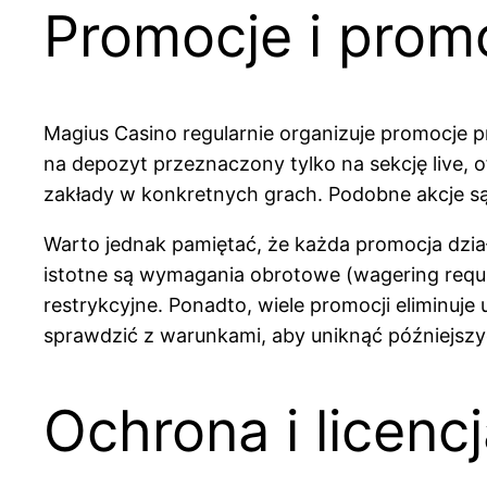
Promocje i prom
Magius Casino regularnie organizuje promocje 
na depozyt przeznaczony tylko na sekcję live, 
zakłady w konkretnych grach. Podobne akcje s
Warto jednak pamiętać, że każda promocja dzi
istotne są wymagania obrotowe (wagering requir
restrykcyjne. Ponadto, wiele promocji eliminuje 
sprawdzić z warunkami, aby uniknąć późniejszy
Ochrona i licenc