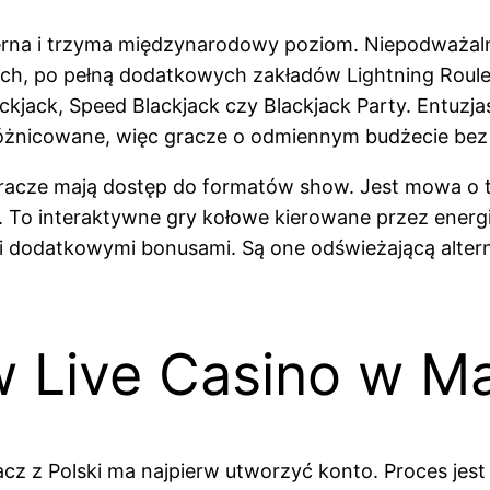
erna i trzyma międzynarodowy poziom. Niepodważaln
nch, po pełną dodatkowych zakładów Lightning Roulet
lackjack, Speed Blackjack czy Blackjack Party. Entuzj
óżnicowane, więc gracze o odmiennym budżecie bez pr
racze mają dostęp do formatów show. Jest mowa o t
. To interaktywne gry kołowe kierowane przez energi
dodatkowymi bonusami. Są one odświeżającą altern
w Live Casino w M
 z Polski ma najpierw utworzyć konto. Proces jest p