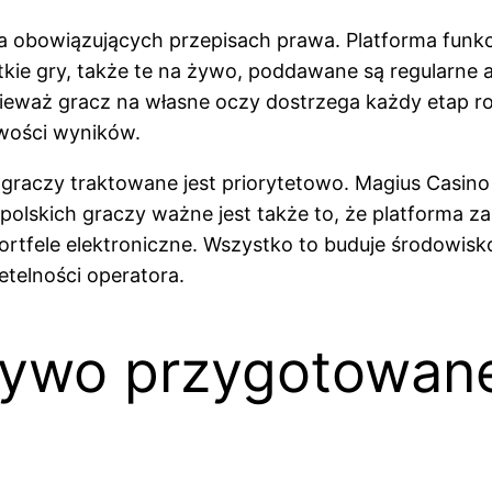
a obowiązujących przepisach prawa. Platforma funkcj
tkie gry, także te na żywo, poddawane są regularne 
aż gracz na własne oczy dostrzega każdy etap rozg
owości wyników.
raczy traktowane jest priorytetowo. Magius Casin
la polskich graczy ważne jest także to, że platform
portfele elektroniczne. Wszystko to buduje środowi
etelności operatora.
żywo przygotowane