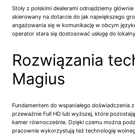
Stoły z polskimi dealerami odnajdziemy głównie 
skierowany na dotarcie do jak największego gro
angażowania się w komunikację w obcym języku.
operator stara się dostosować usługę do lokalny
Rozwiązania tec
Magius
Fundamentem do wspaniałego doświadczenia z ka
przeważnie Full HD lub wyższej, które pozostaj
kamer równocześnie. Dzięki czemu można podziw
pracownie wykorzystują też technologię wolnego