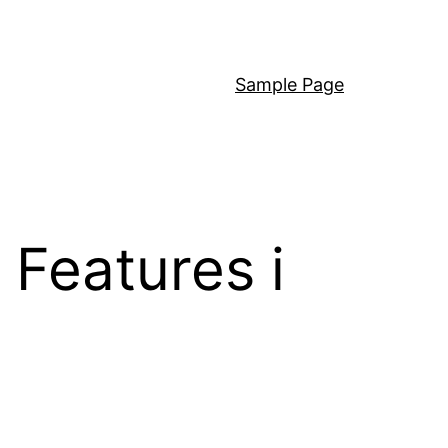
Sample Page
 Features i