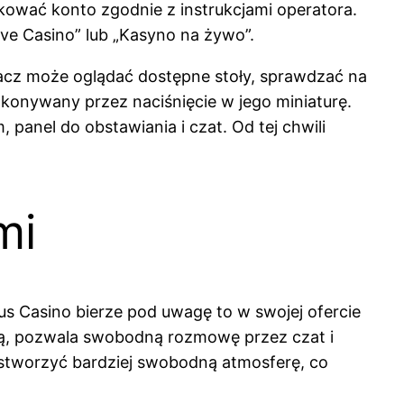
kować konto zgodnie z instrukcjami operatora.
ive Casino” lub „Kasyno na żywo”.
Gracz może oglądać dostępne stoły, sprawdzać na
dokonywany przez naciśnięcie w jego miniaturę.
 panel do obstawiania i czat. Od tej chwili
mi
us Casino bierze pod uwagę to w swojej ofercie
jną, pozwala swobodną rozmowę przez czat i
ią stworzyć bardziej swobodną atmosferę, co