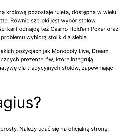
ą królową pozostaje ruleta, dostępna w wielu
te. Równie szeroki jest wybór stołów
aści kart odnajdą też Casino Hold’em Poker oraz
oblemu wybiorą stolik dla siebie.
akich pozycjach jak Monopoly Live, Dream
cznych prezenterów, które integrują
atywę dla tradycyjnych stołów, zapewniając
agius?
rosty. Należy udać się na oficjalną stronę,