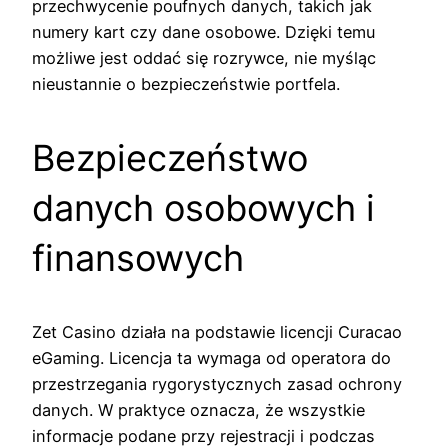
przechwycenie poufnych danych, takich jak
numery kart czy dane osobowe. Dzięki temu
możliwe jest oddać się rozrywce, nie myśląc
nieustannie o bezpieczeństwie portfela.
Bezpieczeństwo
danych osobowych i
finansowych
Zet Casino działa na podstawie licencji Curacao
eGaming. Licencja ta wymaga od operatora do
przestrzegania rygorystycznych zasad ochrony
danych. W praktyce oznacza, że wszystkie
informacje podane przy rejestracji i podczas