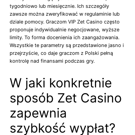
tygodniowo lub miesięcznie. Ich szczegóły
zawsze można zweryfikować w regulaminie lub
dziale pomocy. Graczom VIP Zet Casino często
proponuje indywidualnie negocjowane, wyższe
limity. To forma docenienia ich zaangażowania.
Wszystkie te parametry są przedstawione jasno i
przejrzyście, co daje graczom z Polski pełną
kontrolę nad finansami podczas gry.
W jaki konkretnie
sposób Zet Casino
zapewnia
szybkość wypłat?