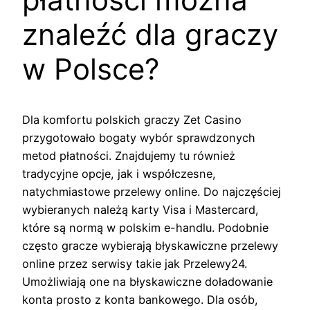
znaleźć dla graczy
w Polsce?
Dla komfortu polskich graczy Zet Casino
przygotowało bogaty wybór sprawdzonych
metod płatności. Znajdujemy tu również
tradycyjne opcje, jak i współczesne,
natychmiastowe przelewy online. Do najczęściej
wybieranych należą karty Visa i Mastercard,
które są normą w polskim e-handlu. Podobnie
często gracze wybierają błyskawiczne przelewy
online przez serwisy takie jak Przelewy24.
Umożliwiają one na błyskawiczne doładowanie
konta prosto z konta bankowego. Dla osób,