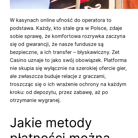
W kasynach online ufność do operatora to
podstawa. Każdy, kto stale gra w Polsce, zdaje
sobie sprawę, że komfortowa rozrywka zaczyna
się od gwarancji, że nasze fundusze są
bezpieczne, a ich transfer – błyskawiczny. Zet
Casino uznaje to jako swój obowiązek. Platforma
nie skupia się wyłącznie na szerokiej ofercie gier,
ale zwłaszcza buduje relacje z graczami,
troszcząc się o ich wrażenie ochrony na każdym
kroku: od depozytu, przez zabawę, aż po
otrzymanie wygranej.
Jakie metody
płatności można