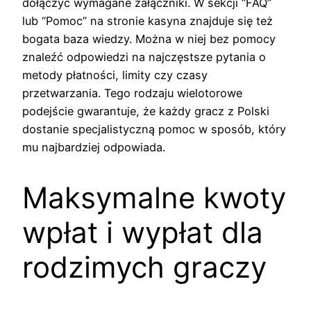
dołączyć wymagane załączniki. W sekcji “FAQ”
lub “Pomoc” na stronie kasyna znajduje się też
bogata baza wiedzy. Można w niej bez pomocy
znaleźć odpowiedzi na najczęstsze pytania o
metody płatności, limity czy czasy
przetwarzania. Tego rodzaju wielotorowe
podejście gwarantuje, że każdy gracz z Polski
dostanie specjalistyczną pomoc w sposób, który
mu najbardziej odpowiada.
Maksymalne kwoty
wpłat i wypłat dla
rodzimych graczy