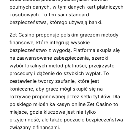
poufnych danych, w tym danych kart płatniczych
i osobowych. To ten sam standard
bezpieczeństwa, którego używają banki.
Zet Casino proponuje polskim graczom metody
finansowe, które integrują wysokie
bezpieczeństwo z wygodą. Platforma skupia się
na zaawansowane zabezpieczenia, szeroki
wybór lokalnych metod płatności, przejrzyste
procedury i dążenie do szybkich wypłat. To
zestawienie tworzy zaufanie, które jest
konieczne, aby gracz mógł skupić się na
rozrywce proponowanej przez setki tytułów. Dla
polskiego miłośnika kasyn online Zet Casino to
miejsce, gdzie kluczowe jest nie tylko
przyjemność, ale także poczucie bezpieczeństwa
związany z finansami.