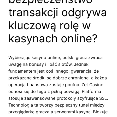
transakcji odgrywa
kluczową rolę w
kasynach online?
Wybierając kasyno online, polski gracz zwraca
uwagę na bonusy i ilość slotów. Jednak
fundamentem jest coś innego: gwarancja, że
przekazane środki są dobrze chronione, a każda
operacja finansowa zostaje poufna. Zet Casino
odnosi się do tego z pełną powagą. Platforma
stosuje zaawansowane protokoły szyfrujące SSL.
Technologia ta tworzy bezpieczny tunel między
przeglądarką gracza a serwerami kasyna. Blokuje