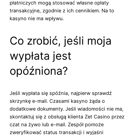
płatniczych mogą stosować własne opłaty
transakcyjne, zgodnie z ich cennikiem. Na to
kasyno nie ma wpływu.
Co zrobić, jeśli moja
wypłata jest
opóźniona?
Jeśli wypłata się spóźnia, najpierw sprawdź
skrzynkę e-mail. Czasami kasyno żąda o
dodatkowe dokumenty. Jeśli wiadomości nie ma,
skontaktuj się z obsługą klienta Zet Casino przez
czat na żywo lub e-mail. Zespół pomoże
zweryfikować status transakcji i wyjaśni