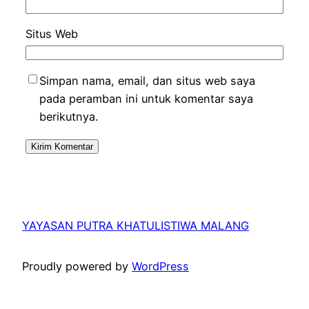
Situs Web
Simpan nama, email, dan situs web saya
pada peramban ini untuk komentar saya
berikutnya.
YAYASAN PUTRA KHATULISTIWA MALANG
Proudly powered by
WordPress