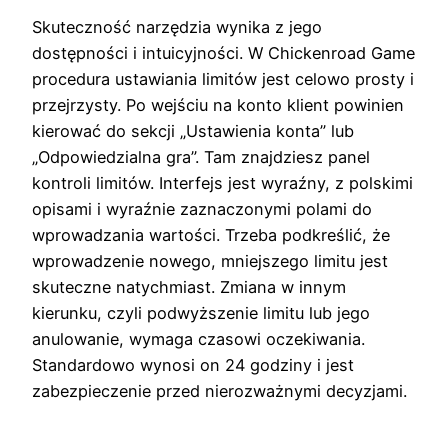
Skuteczność narzędzia wynika z jego
dostępności i intuicyjności. W Chickenroad Game
procedura ustawiania limitów jest celowo prosty i
przejrzysty. Po wejściu na konto klient powinien
kierować do sekcji „Ustawienia konta” lub
„Odpowiedzialna gra”. Tam znajdziesz panel
kontroli limitów. Interfejs jest wyraźny, z polskimi
opisami i wyraźnie zaznaczonymi polami do
wprowadzania wartości. Trzeba podkreślić, że
wprowadzenie nowego, mniejszego limitu jest
skuteczne natychmiast. Zmiana w innym
kierunku, czyli podwyższenie limitu lub jego
anulowanie, wymaga czasowi oczekiwania.
Standardowo wynosi on 24 godziny i jest
zabezpieczenie przed nierozważnymi decyzjami.