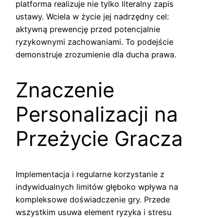
platforma realizuje nie tylko literalny zapis
ustawy. Wciela w życie jej nadrzędny cel:
aktywną prewencję przed potencjalnie
ryzykownymi zachowaniami. To podejście
demonstruje zrozumienie dla ducha prawa.
Znaczenie
Personalizacji na
Przeżycie Gracza
Implementacja i regularne korzystanie z
indywidualnych limitów głęboko wpływa na
kompleksowe doświadczenie gry. Przede
wszystkim usuwa element ryzyka i stresu