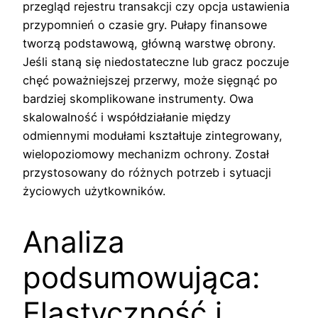
przegląd rejestru transakcji czy opcja ustawienia
przypomnień o czasie gry. Pułapy finansowe
tworzą podstawową, główną warstwę obrony.
Jeśli staną się niedostateczne lub gracz poczuje
chęć poważniejszej przerwy, może sięgnąć po
bardziej skomplikowane instrumenty. Owa
skalowalność i współdziałanie między
odmiennymi modułami kształtuje zintegrowany,
wielopoziomowy mechanizm ochrony. Został
przystosowany do różnych potrzeb i sytuacji
życiowych użytkowników.
Analiza
podsumowująca:
Elastyczność i