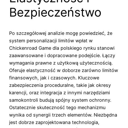
Bezpieczeństwo
Po szczegółowej analizie mogę powiedzieć, że
system personalizacji limitów wpłat w
Chickenroad Game dla polskiego rynku stanowi
zaawansowane i dopracowane podejście. Łączy
wymagania prawne z użytkową użytecznością.
Oferuje elastyczność w doborze zarówno limitów
finansowych, jak i czasowych. Kluczowe
zabezpieczenia proceduralne, takie jak okresy
karencji, oraz integracja z innymi narzędziami
samokontroli budują spójny system ochronny.
Ostatecznie skuteczność tego mechanizmu
wynika od synergii trzech elementów. Niezbędna
jest dobrze zaprojektowana technologia,