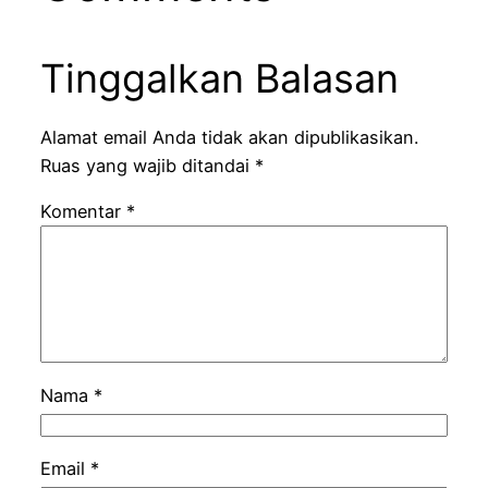
Tinggalkan Balasan
Alamat email Anda tidak akan dipublikasikan.
Ruas yang wajib ditandai
*
Komentar
*
Nama
*
Email
*