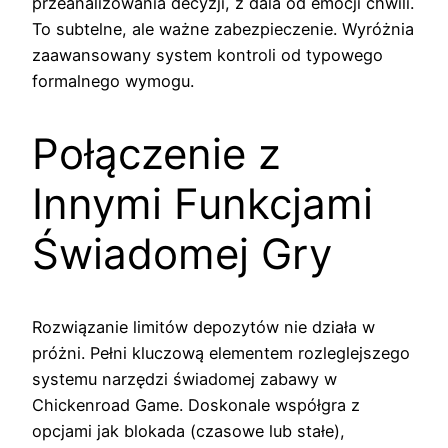
przeanalizowania decyzji, z dala od emocji chwili.
To subtelne, ale ważne zabezpieczenie. Wyróżnia
zaawansowany system kontroli od typowego
formalnego wymogu.
Połączenie z
Innymi Funkcjami
Świadomej Gry
Rozwiązanie limitów depozytów nie działa w
próżni. Pełni kluczową elementem rozleglejszego
systemu narzędzi świadomej zabawy w
Chickenroad Game. Doskonale współgra z
opcjami jak blokada (czasowe lub stałe),