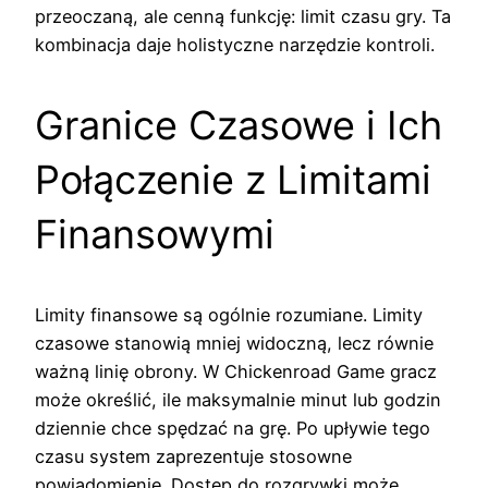
przeoczaną, ale cenną funkcję: limit czasu gry. Ta
kombinacja daje holistyczne narzędzie kontroli.
Granice Czasowe i Ich
Połączenie z Limitami
Finansowymi
Limity finansowe są ogólnie rozumiane. Limity
czasowe stanowią mniej widoczną, lecz równie
ważną linię obrony. W Chickenroad Game gracz
może określić, ile maksymalnie minut lub godzin
dziennie chce spędzać na grę. Po upływie tego
czasu system zaprezentuje stosowne
powiadomienie. Dostęp do rozgrywki może