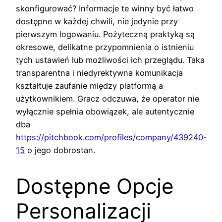
skonfigurować? Informacje te winny być łatwo
dostępne w każdej chwili, nie jedynie przy
pierwszym logowaniu. Pożyteczną praktyką są
okresowe, delikatne przypomnienia o istnieniu
tych ustawień lub możliwości ich przeglądu. Taka
transparentna i niedyrektywna komunikacja
kształtuje zaufanie między platformą a
użytkownikiem. Gracz odczuwa, że operator nie
wyłącznie spełnia obowiązek, ale autentycznie
dba
https://pitchbook.com/profiles/company/439240-
15
o jego dobrostan.
Dostępne Opcje
Personalizacji