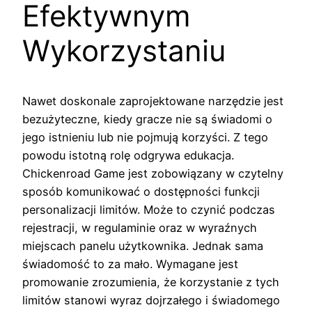
Efektywnym
Wykorzystaniu
Nawet doskonale zaprojektowane narzędzie jest
bezużyteczne, kiedy gracze nie są świadomi o
jego istnieniu lub nie pojmują korzyści. Z tego
powodu istotną rolę odgrywa edukacja.
Chickenroad Game jest zobowiązany w czytelny
sposób komunikować o dostępności funkcji
personalizacji limitów. Może to czynić podczas
rejestracji, w regulaminie oraz w wyraźnych
miejscach panelu użytkownika. Jednak sama
świadomość to za mało. Wymagane jest
promowanie zrozumienia, że korzystanie z tych
limitów stanowi wyraz dojrzałego i świadomego