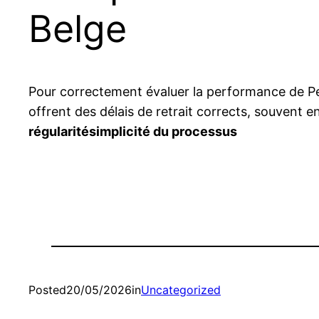
Belge
Pour correctement évaluer la performance de Pe
offrent des délais de retrait corrects, souvent ent
régularité
simplicité du processus
Posted
20/05/2026
in
Uncategorized