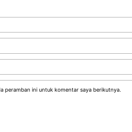
da peramban ini untuk komentar saya berikutnya.