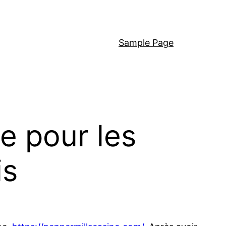
Sample Page
e pour les
is