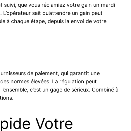
est suivi, que vous réclamiez votre gain un mardi
. L’opérateur sait qu’attendre un gain peut
le à chaque étape, depuis la envoi de votre
urnisseurs de paiement, qui garantit une
 des normes élevées. La régulation peut
 l’ensemble, c’est un gage de sérieux. Combiné à
tions.
pide Votre