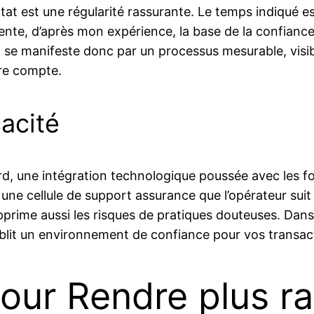
sultat est une régularité rassurante. Le temps indiqué 
ente, d’après mon expérience, la base de la confiance
t se manifeste donc par un processus mesurable, visib
tre compte.
cacité
rd, une intégration technologique poussée avec les fo
une cellule de support assurance que l’opérateur suit
pprime aussi les risques de pratiques douteuses. Dans
établit un environnement de confiance pour vos transac
r Rendre plus ra