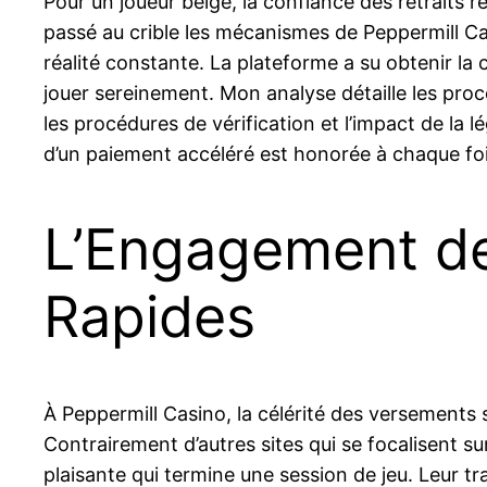
Pour un joueur belge, la confiance des retraits r
passé au crible les mécanismes de Peppermill Ca
réalité constante. La plateforme a su obtenir la 
jouer sereinement. Mon analyse détaille les pro
les procédures de vérification et l’impact de la
d’un paiement accéléré est honorée à chaque fois
L’Engagement de 
Rapides
À Peppermill Casino, la célérité des versements s
Contrairement d’autres sites qui se focalisent su
plaisante qui termine une session de jeu. Leur 