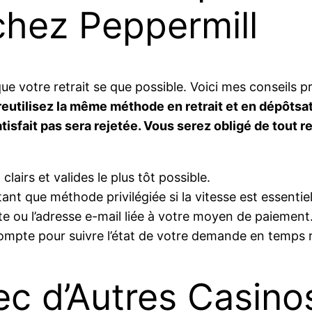
 chez Peppermill
ue votre retrait se que possible. Voici mes conseils 
re
utilisez la même méthode en retrait et en dépôt
sa
tisfait pas sera rejetée. Vous serez obligé de tout 
airs et valides le plus tôt possible.
ant que méthode privilégiée si la vitesse est essentiel
 ou l’adresse e-mail liée à votre moyen de paiement
compte pour suivre l’état de votre demande en temps r
c d’Autres Casino