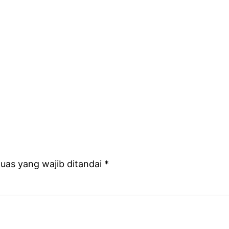
uas yang wajib ditandai
*