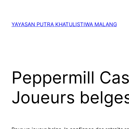
Lewati
ke
konten
YAYASAN PUTRA KHATULISTIWA MALANG
Peppermill Cas
Joueurs belges