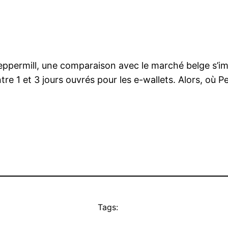
ppermill, une comparaison avec le marché belge s’i
re 1 et 3 jours ouvrés pour les e-wallets. Alors, où Pep
Tags: