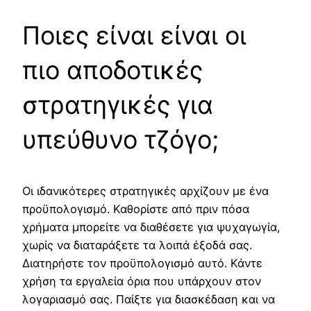
Ποιες είναι είναι οι
πιο αποδοτικές
στρατηγικές για
υπεύθυνο τζόγο;
Οι ιδανικότερες στρατηγικές αρχίζουν με ένα
προϋπολογισμό. Καθορίστε από πριν πόσα
χρήματα μπορείτε να διαθέσετε για ψυχαγωγία,
χωρίς να διαταράξετε τα λοιπά έξοδά σας.
Διατηρήστε τον προϋπολογισμό αυτό. Κάντε
χρήση τα εργαλεία όρια που υπάρχουν στον
λογαριασμό σας. Παίξτε για διασκέδαση και να