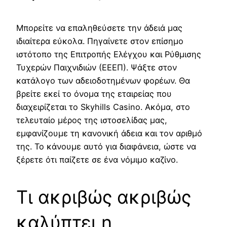
Μπορείτε να επαληθεύσετε την άδειά μας
ιδιαίτερα εύκολα. Πηγαίνετε στον επίσημο
ιστότοπο της Επιτροπής Ελέγχου και Ρύθμισης
Τυχερών Παιχνιδιών (ΕΕΕΠ). Ψάξτε στον
κατάλογο των αδειοδοτημένων φορέων. Θα
βρείτε εκεί το όνομα της εταιρείας που
διαχειρίζεται το Skyhills Casino. Ακόμα, στο
τελευταίο μέρος της ιστοσελίδας μας,
εμφανίζουμε τη κανονική άδεια και τον αριθμό
της. Το κάνουμε αυτό για διαφάνεια, ώστε να
ξέρετε ότι παίζετε σε ένα νόμιμο καζίνο.
Τι ακριβώς ακριβώς
καλύπτει η