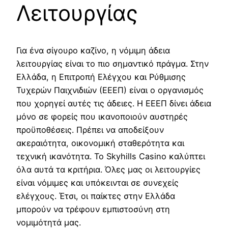
Λειτουργίας
Για ένα σίγουρο καζίνο, η νόμιμη άδεια
λειτουργίας είναι το πιο σημαντικό πράγμα. Στην
Ελλάδα, η Επιτροπή Ελέγχου και Ρύθμισης
Τυχερών Παιχνιδιών (ΕΕΕΠ) είναι ο οργανισμός
που χορηγεί αυτές τις άδειες. Η ΕΕΕΠ δίνει άδεια
μόνο σε φορείς που ικανοποιούν αυστηρές
προϋποθέσεις. Πρέπει να αποδείξουν
ακεραιότητα, οικονομική σταθερότητα και
τεχνική ικανότητα. Το Skyhills Casino καλύπτει
όλα αυτά τα κριτήρια. Όλες μας οι λειτουργίες
είναι νόμιμες και υπόκεινται σε συνεχείς
ελέγχους. Έτσι, οι παίκτες στην Ελλάδα
μπορούν να τρέφουν εμπιστοσύνη στη
νομιμότητά μας.