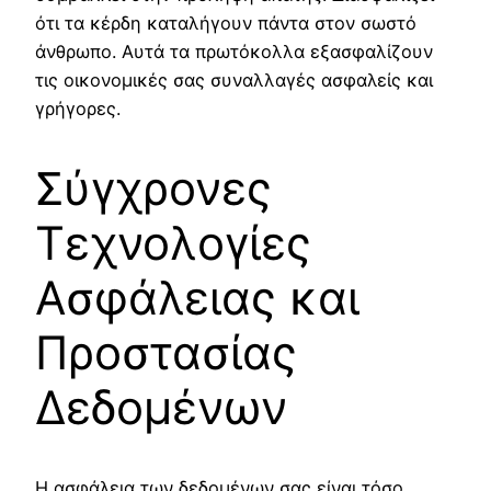
ότι τα κέρδη καταλήγουν πάντα στον σωστό
άνθρωπο. Αυτά τα πρωτόκολλα εξασφαλίζουν
τις οικονομικές σας συναλλαγές ασφαλείς και
γρήγορες.
Σύγχρονες
Τεχνολογίες
Ασφάλειας και
Προστασίας
Δεδομένων
Η ασφάλεια των δεδομένων σας είναι τόσο