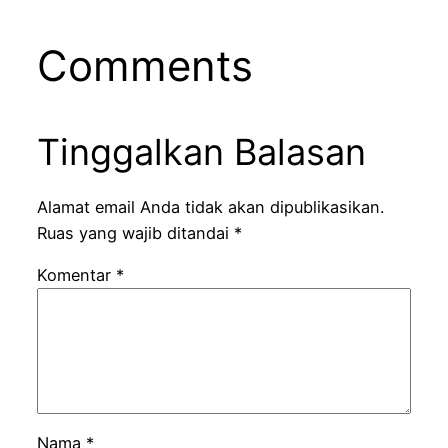
Comments
Tinggalkan Balasan
Alamat email Anda tidak akan dipublikasikan.
Ruas yang wajib ditandai
*
Komentar
*
Nama
*