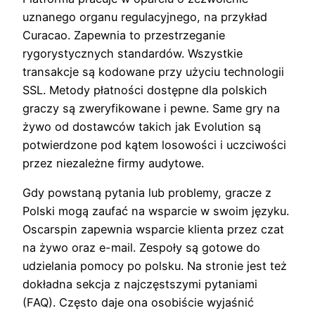
uznanego organu regulacyjnego, na przykład
Curacao. Zapewnia to przestrzeganie
rygorystycznych standardów. Wszystkie
transakcje są kodowane przy użyciu technologii
SSL. Metody płatności dostępne dla polskich
graczy są zweryfikowane i pewne. Same gry na
żywo od dostawców takich jak Evolution są
potwierdzone pod kątem losowości i uczciwości
przez niezależne firmy audytowe.
Gdy powstaną pytania lub problemy, gracze z
Polski mogą zaufać na wsparcie w swoim języku.
Oscarspin zapewnia wsparcie klienta przez czat
na żywo oraz e-mail. Zespoły są gotowe do
udzielania pomocy po polsku. Na stronie jest też
dokładna sekcja z najczęstszymi pytaniami
(FAQ). Często daje ona osobiście wyjaśnić