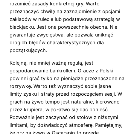
rozumieć zasady konkretnej gry. Warto
przeznaczyć chwilę na zaznajomienie z opcjami
zakładów w rulecie lub podstawową strategią w
blackjacku. Jest ona powszechnie obecna. Nie
gwarantuje zwycięstwa, ale pozwala uniknąć
drogich błędów charakterystycznych dla
początkujących.
Kolejną, nie mniej ważną regułą, jest
gospodarowanie bankrollem. Gracze z Polski
powinni grać tylko na pieniądze przeznaczone na
rozrywkę. Warto też wyznaczyć sobie jasne
limity zysku i straty przed rozpoczęciem sesji. W
grach na żywo tempo jest naturalne, kierowane
przez krupiera, więc łatwo się dać ponieść.
Rozważnie jest zaczynać od stołów z niższymi
limitami, by doświadczyć atmosferę. Pamiętajmy,
że gry na żywo w Oscarspin to przede