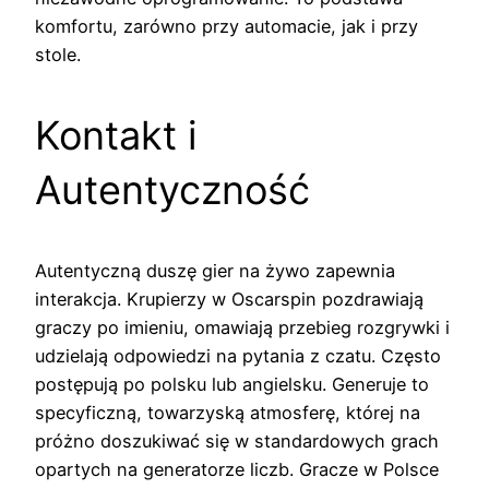
komfortu, zarówno przy automacie, jak i przy
stole.
Kontakt i
Autentyczność
Autentyczną duszę gier na żywo zapewnia
interakcja. Krupierzy w Oscarspin pozdrawiają
graczy po imieniu, omawiają przebieg rozgrywki i
udzielają odpowiedzi na pytania z czatu. Często
postępują po polsku lub angielsku. Generuje to
specyficzną, towarzyską atmosferę, której na
próżno doszukiwać się w standardowych grach
opartych na generatorze liczb. Gracze w Polsce