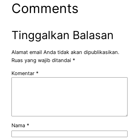
Comments
Tinggalkan Balasan
Alamat email Anda tidak akan dipublikasikan.
Ruas yang wajib ditandai
*
Komentar
*
Nama
*