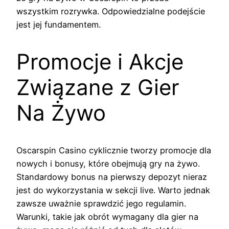
wszystkim rozrywka. Odpowiedzialne podejście
jest jej fundamentem.
Promocje i Akcje
Związane z Gier
Na Żywo
Oscarspin Casino cyklicznie tworzy promocje dla
nowych i bonusy, które obejmują gry na żywo.
Standardowy bonus na pierwszy depozyt nieraz
jest do wykorzystania w sekcji live. Warto jednak
zawsze uważnie sprawdzić jego regulamin.
Warunki, takie jak obrót wymagany dla gier na