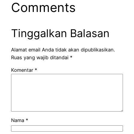
Comments
Tinggalkan Balasan
Alamat email Anda tidak akan dipublikasikan.
Ruas yang wajib ditandai
*
Komentar
*
Nama
*