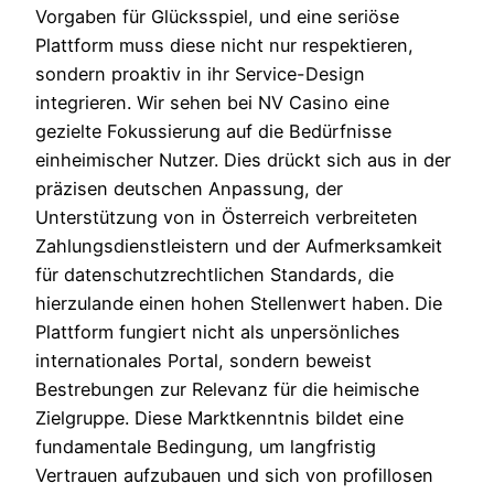
Vorgaben für Glücksspiel, und eine seriöse
Plattform muss diese nicht nur respektieren,
sondern proaktiv in ihr Service-Design
integrieren. Wir sehen bei NV Casino eine
gezielte Fokussierung auf die Bedürfnisse
einheimischer Nutzer. Dies drückt sich aus in der
präzisen deutschen Anpassung, der
Unterstützung von in Österreich verbreiteten
Zahlungsdienstleistern und der Aufmerksamkeit
für datenschutzrechtlichen Standards, die
hierzulande einen hohen Stellenwert haben. Die
Plattform fungiert nicht als unpersönliches
internationales Portal, sondern beweist
Bestrebungen zur Relevanz für die heimische
Zielgruppe. Diese Marktkenntnis bildet eine
fundamentale Bedingung, um langfristig
Vertrauen aufzubauen und sich von profillosen