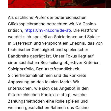
Als sachliche Prüfer der österreichischen
Glücksspielbranche betrachten wir NV Casino
kritisch,
https://nv-nl.com/de-at/
. Die Plattform
wendet sich speziell an Spielerinnen und Spieler
in Österreich und verspricht ein Erlebnis, das von
technischer Genauigkeit und spielerischer
Bandbreite geprägt ist. Unser Fokus liegt auf
einer sachlichen Beurteilung objektiver Kriterien:
Spielportfolio, Benutzerfreundlichkeit,
Sicherheitsmaßnahmen und die konkrete
Anpassung an den lokalen Markt. Wir
untersuchen, wie sich das Angebot in den
österreichischen Kontext einfügt, welche
Zahlungsmethoden eine Rolle spielen und
welchen gesetzlichen Rahmen das Casino