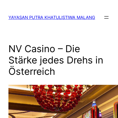
Lewati
ke
YAYASAN PUTRA KHATULISTIWA MALANG
konten
NV Casino – Die
Stärke jedes Drehs in
Österreich