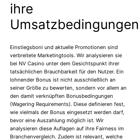
ihre
Umsatzbedingungen
Einstiegsboni und aktuelle Promotionen sind
verbreitete Marketingtools. Wir analysieren sie
bei NV Casino unter dem Gesichtspunkt ihrer
tatsächlichen Brauchbarkeit für den Nutzer. Ein
lohnender Bonus ist nicht ausschließlich an
seiner Größe zu bewerten, sondern vor allem an
den damit verknüpften Bonusbedingungen
(Wagering Requirements). Diese definieren fest,
wie vielmals der Bonus eingesetzt werden darf,
bevor eine Auszahlung möglich ist. Wir
analysieren diese Auflagen auf ihre Fairness im
Branchenvergleich. Zudem ist relevant, welche