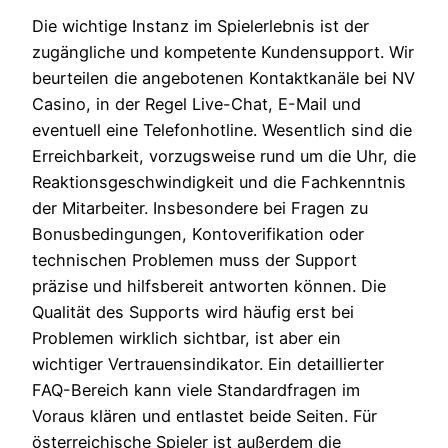
Die wichtige Instanz im Spielerlebnis ist der
zugängliche und kompetente Kundensupport. Wir
beurteilen die angebotenen Kontaktkanäle bei NV
Casino, in der Regel Live-Chat, E-Mail und
eventuell eine Telefonhotline. Wesentlich sind die
Erreichbarkeit, vorzugsweise rund um die Uhr, die
Reaktionsgeschwindigkeit und die Fachkenntnis
der Mitarbeiter. Insbesondere bei Fragen zu
Bonusbedingungen, Kontoverifikation oder
technischen Problemen muss der Support
präzise und hilfsbereit antworten können. Die
Qualität des Supports wird häufig erst bei
Problemen wirklich sichtbar, ist aber ein
wichtiger Vertrauensindikator. Ein detaillierter
FAQ-Bereich kann viele Standardfragen im
Voraus klären und entlastet beide Seiten. Für
österreichische Spieler ist außerdem die