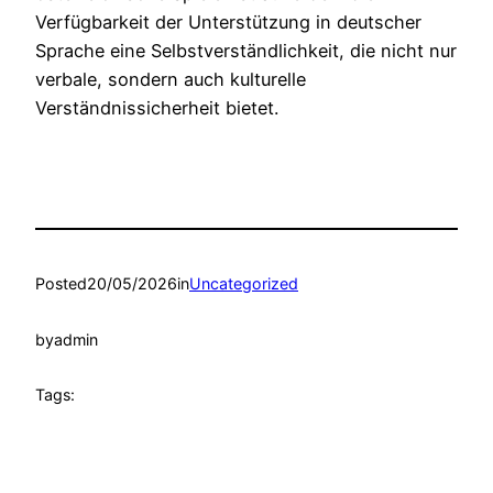
Verfügbarkeit der Unterstützung in deutscher
Sprache eine Selbstverständlichkeit, die nicht nur
verbale, sondern auch kulturelle
Verständnissicherheit bietet.
Posted
20/05/2026
in
Uncategorized
by
admin
Tags: