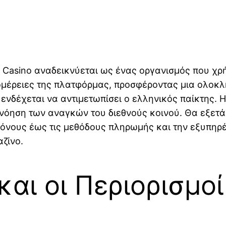
aro Casino αναδεικνύεται ως ένας οργανισμός που χ
ομέρειες της πλατφόρμας, προσφέροντας μια ολοκλ
νδέχεται να αντιμετωπίσει ο ελληνικός παίκτης. Η
νόηση των αναγκών του διεθνούς κοινού. Θα εξετάσ
πόνους έως τις μεθόδους πληρωμής και την εξυπηρέ
ζίνο.
αι οι Περιορισμοί