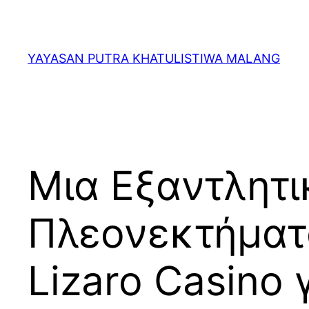
Lewati
ke
konten
YAYASAN PUTRA KHATULISTIWA MALANG
Μια Εξαντλητι
Πλεονεκτήματα
Lizaro Casino 