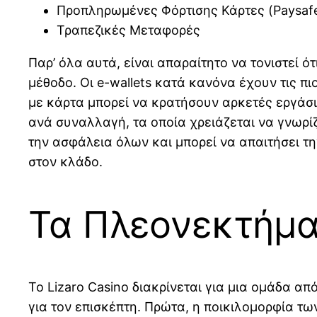
Προπληρωμένες Φόρτισης Κάρτες (Paysaf
Τραπεζικές Μεταφορές
Παρ’ όλα αυτά, είναι απαραίτητο να τονιστεί 
μέθοδο. Οι e-wallets κατά κανόνα έχουν τις π
με κάρτα μπορεί να κρατήσουν αρκετές εργάσιμ
ανά συναλλαγή, τα οποία χρειάζεται να γνωρί
την ασφάλεια όλων και μπορεί να απαιτήσει τ
στον κλάδο.
Τα Πλεονεκτήματ
Το Lizaro Casino διακρίνεται για μια ομάδα α
για τον επισκέπτη. Πρώτα, η ποικιλομορφία τ