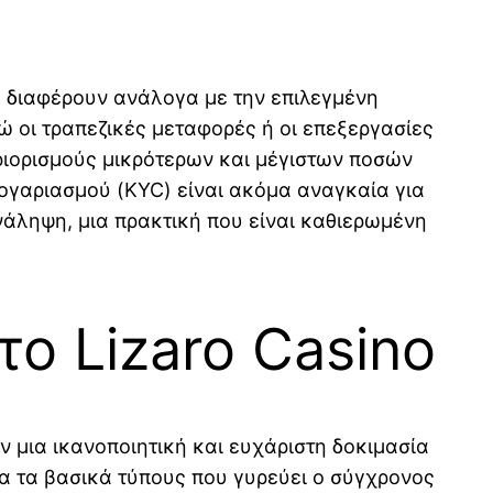
να διαφέρουν ανάλογα με την επιλεγμένη
ώ οι τραπεζικές μεταφορές ή οι επεξεργασίες
εριορισμούς μικρότερων και μέγιστων ποσών
λογαριασμού (KYC) είναι ακόμα αναγκαία για
νάληψη, μια πρακτική που είναι καθιερωμένη
ο Lizaro Casino
ν μια ικανοποιητική και ευχάριστη δοκιμασία
λα τα βασικά τύπους που γυρεύει ο σύγχρονος