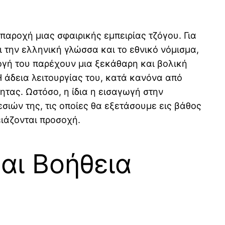
παροχή μιας σφαιρικής εμπειρίας τζόγου. Για
ι την ελληνική γλώσσα και το εθνικό νόμισμα,
ογή του παρέχουν μια ξεκάθαρη και βολική
Η άδεια λειτουργίας του, κατά κανόνα από
τας. Ωστόσο, η ίδια η εισαγωγή στην
σιών της, τις οποίες θα εξετάσουμε εις βάθος
ειάζονται προσοχή.
αι Βοήθεια