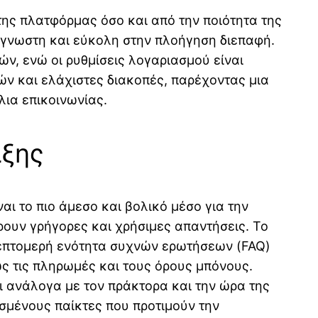
 της πλατφόρμας όσο και από την ποιότητα της
νάγνωστη και εύκολη στην πλοήγηση διεπαφή.
ν, ενώ οι ρυθμίσεις λογαριασμού είναι
ών και ελάχιστες διακοπές, παρέχοντας μια
λια επικοινωνίας.
ιξης
αι το πιο άμεσο και βολικό μέσο για την
ουν γρήγορες και χρήσιμες απαντήσεις. Το
 λεπτομερή ενότητα συχνών ερωτήσεων (FAQ)
ως τις πληρωμές και τους όρους μπόνους.
ι ανάλογα με τον πράκτορα και την ώρα της
σμένους παίκτες που προτιμούν την