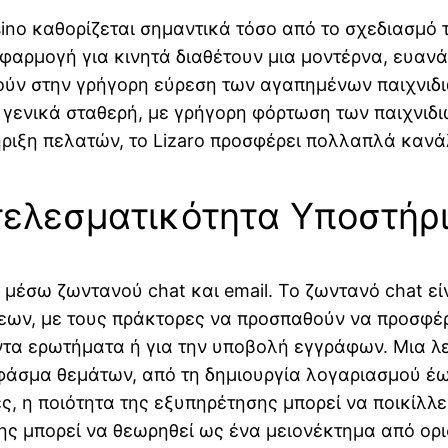
sino καθορίζεται σημαντικά τόσο από το σχεδιασμό
 εφαρμογή για κινητά διαθέτουν μια μοντέρνα, ευα
θούν στην γρήγορη εύρεση των αγαπημένων παιχνιδιώ
 γενικά σταθερή, με γρήγορη φόρτωση των παιχνιδι
ριξη πελατών, το Lizaro προσφέρει πολλαπλά κανά
τελεσματικότητα Υποστήρ
μέσω ζωντανού chat και email. Το ζωντανό chat είν
ων, με τους πράκτορες να προσπαθούν να προσφέρ
γοντα ερωτήματα ή για την υποβολή εγγράφων. Μια
ύ φάσμα θεμάτων, από τη δημιουργία λογαριασμού έ
, η ποιότητα της εξυπηρέτησης μπορεί να ποικίλλε
ης μπορεί να θεωρηθεί ως ένα μειονέκτημα από ορι