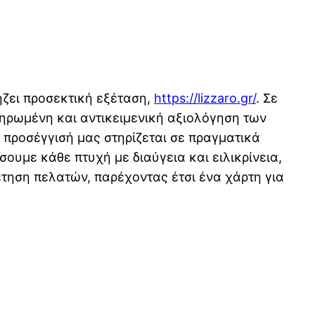
ρήζει προσεκτική εξέταση,
https://lizzaro.gr/
. Σε
ηρωμένη και αντικειμενική αξιολόγηση των
 προσέγγισή μας στηρίζεται σε πραγματικά
ουμε κάθε πτυχή με διαύγεια και ειλικρίνεια,
τηση πελατών, παρέχοντας έτσι ένα χάρτη για