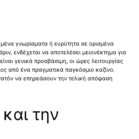
ευμένα γνωρίσματα ή ευρύτητα σε ορισμένα
ιν, ενδέχεται να αποτελέσει μειονέκτημα για
ίναι γενικά προσβάσιμη, οι ώρες λειτουργίας
οιος από ένα πραγματικά παγκόσμιο καζίνο.
δυνατόν να επηρεάσουν την τελική απόφαση
 και την