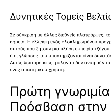
Δυνητικές Τομείς Βελτ
Σε σύγκριση με άλλες διεθνείς πλατφόρμες, το
σημεία. Η έλλειψη ενός ολοκληρωμένου προγρ
αυτούς που ζητούν μια πλήρη εμπειρία τζόγου
ή οι γλώσσες που υποστηρίζονται είναι δυνατό
Αυτές λεπτομέρειες, μολονότι δεν αναιρούν τ
ενός απαιτητικού χρήστη.
Πρώτη γνωριμία 
Πρόσβαση στην