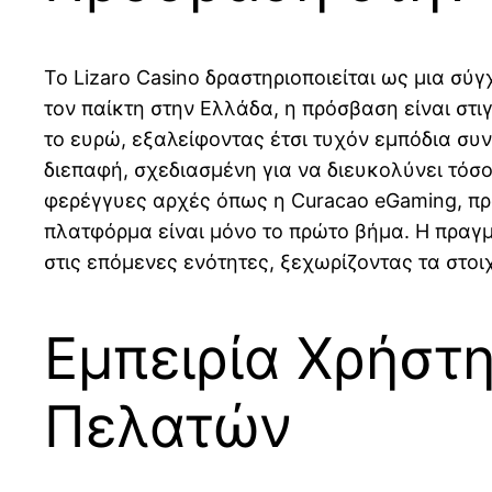
Το Lizaro Casino δραστηριοποιείται ως μια σύ
τον παίκτη στην Ελλάδα, η πρόσβαση είναι στι
το ευρώ, εξαλείφοντας έτσι τυχόν εμπόδια συ
διεπαφή, σχεδιασμένη για να διευκολύνει τόσο
φερέγγυες αρχές όπως η Curacao eGaming, προ
πλατφόρμα είναι μόνο το πρώτο βήμα. Η πραγμα
στις επόμενες ενότητες, ξεχωρίζοντας τα στοι
Εμπειρία Χρήστη
Πελατών