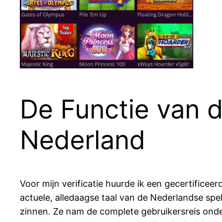
De Functie van d
Nederland
Voor mijn verificatie huurde ik een gecertificee
actuele, alledaagse taal van de Nederlandse spe
zinnen. Ze nam de complete gebruikersreis onder