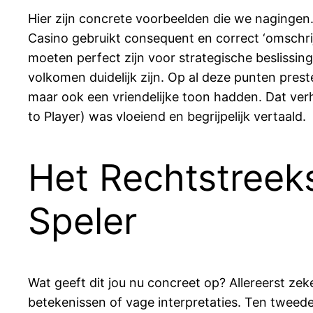
Hier zijn concrete voorbeelden die we nagingen
Casino gebruikt consequent en correct ‘omschrijv
moeten perfect zijn voor strategische beslissi
volkomen duidelijk zijn. Op al deze punten pres
maar ook een vriendelijke toon hadden. Dat verh
to Player) was vloeiend en begrijpelijk vertaald.
Het Rechtstreek
Speler
Wat geeft dit jou nu concreet op? Allereerst zek
betekenissen of vage interpretaties. Ten tweede e