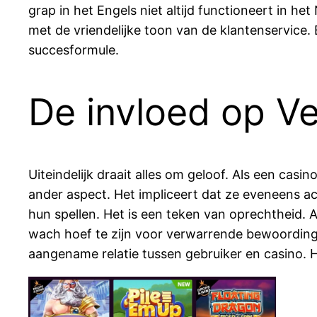
grap in het Engels niet altijd functioneert in h
met de vriendelijke toon van de klantenservice.
succesformule.
De invloed op V
Uiteindelijk draait alles om geloof. Als een casi
ander aspect. Het impliceert dat ze eveneens ac
hun spellen. Het is een teken van oprechtheid. A
wach hoef te zijn voor verwarrende bewoordinge
aangename relatie tussen gebruiker en casino. He