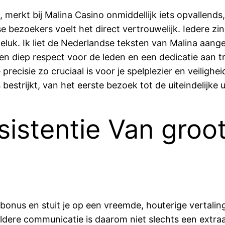
, merkt bij Malina Casino onmiddellijk iets opvallends
e bezoekers voelt het direct vertrouwelijk. Iedere zi
geluk. Ik liet de Nederlandse teksten van Malina aang
een diep respect voor de leden en een dedicatie aan tra
recisie zo cruciaal is voor je spelplezier en veiligh
bestrijkt, van het eerste bezoek tot de uiteindelijke u
stentie Van groot 
nus en stuit je op een vreemde, houterige vertaling
dere communicatie is daarom niet slechts een extraa