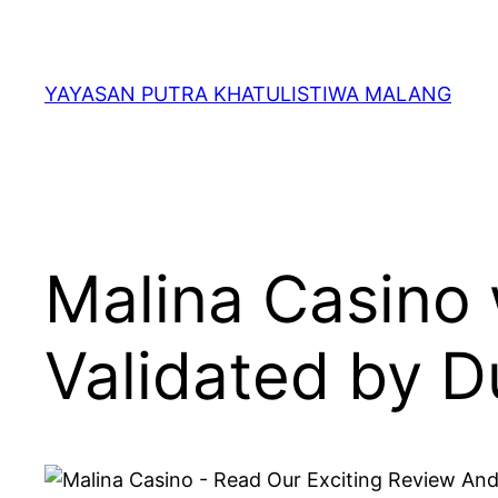
Lewati
ke
konten
YAYASAN PUTRA KHATULISTIWA MALANG
Malina Casino
Validated by D