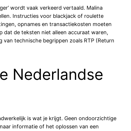
ger’ wordt vaak verkeerd vertaald. Malina
len. Instructies voor blackjack of roulette
ortingen, opnames en transactiekosten moeten
p dat de teksten niet alleen accuraat waren,
leg van technische begrippen zoals RTP (Return
de Nederlandse
dwerkelijk is wat je krijgt. Geen ondoorzichtige
n naar informatie of het oplossen van een