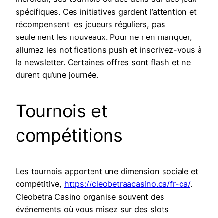
spécifiques. Ces initiatives gardent l’attention et
récompensent les joueurs réguliers, pas
seulement les nouveaux. Pour ne rien manquer,
allumez les notifications push et inscrivez-vous à
la newsletter. Certaines offres sont flash et ne
durent qu’une journée.
Tournois et
compétitions
Les tournois apportent une dimension sociale et
compétitive,
https://cleobetraacasino.ca/fr-ca/
.
Cleobetra Casino organise souvent des
événements où vous misez sur des slots