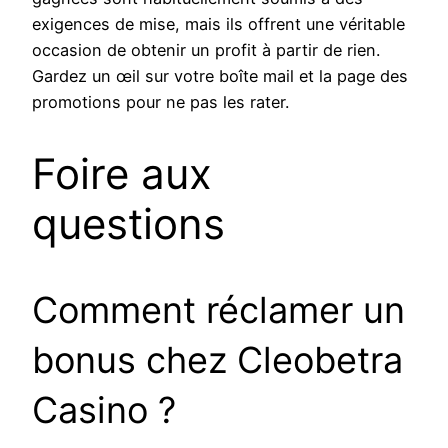
exigences de mise, mais ils offrent une véritable
occasion de obtenir un profit à partir de rien.
Gardez un œil sur votre boîte mail et la page des
promotions pour ne pas les rater.
Foire aux
questions
Comment réclamer un
bonus chez Cleobetra
Casino ?