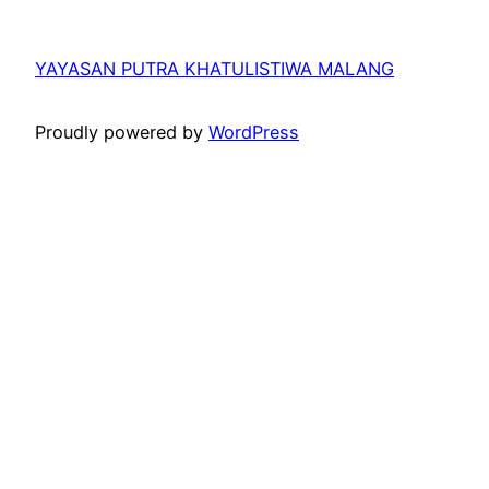
YAYASAN PUTRA KHATULISTIWA MALANG
Proudly powered by
WordPress