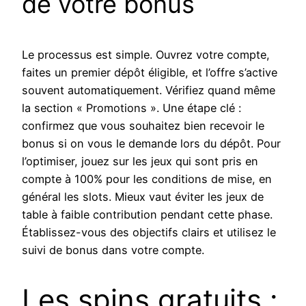
de votre bonus
Le processus est simple. Ouvrez votre compte,
faites un premier dépôt éligible, et l’offre s’active
souvent automatiquement. Vérifiez quand même
la section « Promotions ». Une étape clé :
confirmez que vous souhaitez bien recevoir le
bonus si on vous le demande lors du dépôt. Pour
l’optimiser, jouez sur les jeux qui sont pris en
compte à 100% pour les conditions de mise, en
général les slots. Mieux vaut éviter les jeux de
table à faible contribution pendant cette phase.
Établissez-vous des objectifs clairs et utilisez le
suivi de bonus dans votre compte.
Les spins gratuits :