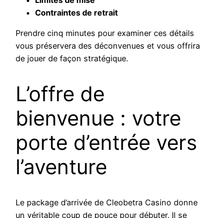
Contraintes de retrait
Prendre cinq minutes pour examiner ces détails
vous préservera des déconvenues et vous offrira
de jouer de façon stratégique.
L’offre de
bienvenue : votre
porte d’entrée vers
l’aventure
Le package d’arrivée de Cleobetra Casino donne
un véritable coup de pouce pour débuter. Il se