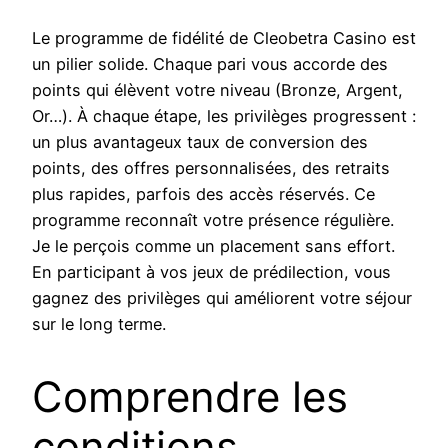
Le programme de fidélité de Cleobetra Casino est
un pilier solide. Chaque pari vous accorde des
points qui élèvent votre niveau (Bronze, Argent,
Or…). À chaque étape, les privilèges progressent :
un plus avantageux taux de conversion des
points, des offres personnalisées, des retraits
plus rapides, parfois des accès réservés. Ce
programme reconnaît votre présence régulière.
Je le perçois comme un placement sans effort.
En participant à vos jeux de prédilection, vous
gagnez des privilèges qui améliorent votre séjour
sur le long terme.
Comprendre les
conditions