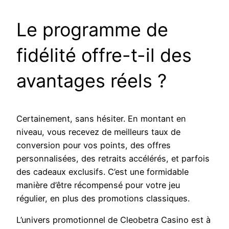
Le programme de
fidélité offre-t-il des
avantages réels ?
Certainement, sans hésiter. En montant en
niveau, vous recevez de meilleurs taux de
conversion pour vos points, des offres
personnalisées, des retraits accélérés, et parfois
des cadeaux exclusifs. C’est une formidable
manière d’être récompensé pour votre jeu
régulier, en plus des promotions classiques.
L’univers promotionnel de Cleobetra Casino est à