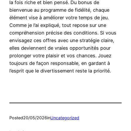
la fois riche et bien pensé. Du bonus de
bienvenue au programme de fidélité, chaque
élément vise à améliorer votre temps de jeu.
Comme je l’ai expliqué, tout repose sur une
compréhension précise des conditions. Si vous
envisagez ces offres avec une stratégie claire,
elles deviennent de vraies opportunités pour
prolonger votre plaisir et vos chances. Jouez
toujours de façon responsable, en gardant à
l’esprit que le divertissement reste la priorité.
Posted
20/05/2026
in
Uncategorized