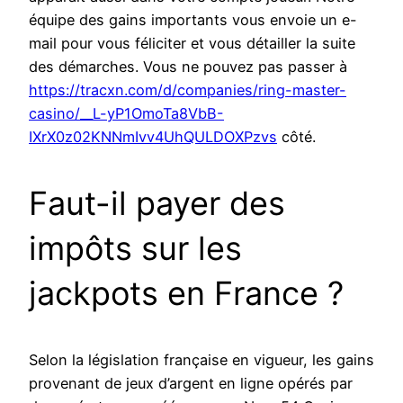
équipe des gains importants vous envoie un e-
mail pour vous féliciter et vous détailler la suite
des démarches. Vous ne pouvez pas passer à
https://tracxn.com/d/companies/ring-master-
casino/__L-yP1OmoTa8VbB-
IXrX0z02KNNmIvv4UhQULDOXPzvs
côté.
Faut-il payer des
impôts sur les
jackpots en France ?
Selon la législation française en vigueur, les gains
provenant de jeux d’argent en ligne opérés par