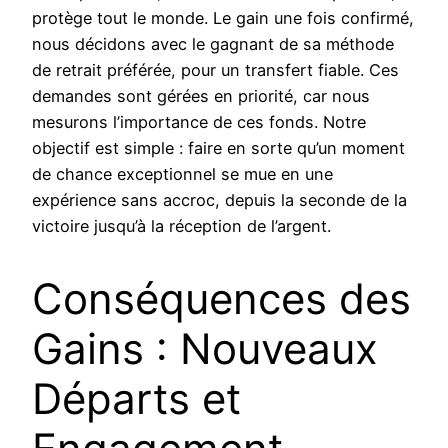
protège tout le monde. Le gain une fois confirmé,
nous décidons avec le gagnant de sa méthode
de retrait préférée, pour un transfert fiable. Ces
demandes sont gérées en priorité, car nous
mesurons l’importance de ces fonds. Notre
objectif est simple : faire en sorte qu’un moment
de chance exceptionnel se mue en une
expérience sans accroc, depuis la seconde de la
victoire jusqu’à la réception de l’argent.
Conséquences des
Gains : Nouveaux
Départs et