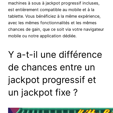
machines à sous à jackpot progressif incluses,
est entièrement compatible au mobile et à la
tablette. Vous bénéficiez à la même expérience,
avec les mêmes fonctionnalités et les mêmes
chances de gain, que ce soit via votre navigateur
mobile ou notre application dédiée.
Y a-t-il une différence
de chances entre un
jackpot progressif et
un jackpot fixe ?