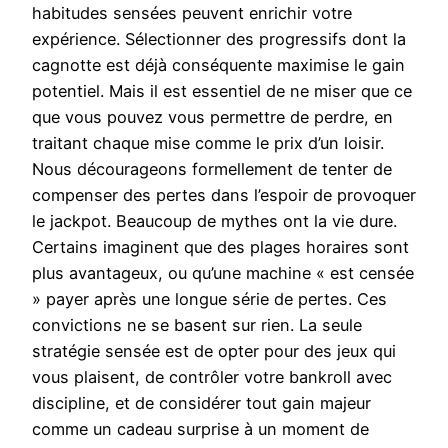
habitudes sensées peuvent enrichir votre
expérience. Sélectionner des progressifs dont la
cagnotte est déjà conséquente maximise le gain
potentiel. Mais il est essentiel de ne miser que ce
que vous pouvez vous permettre de perdre, en
traitant chaque mise comme le prix d’un loisir.
Nous décourageons formellement de tenter de
compenser des pertes dans l’espoir de provoquer
le jackpot. Beaucoup de mythes ont la vie dure.
Certains imaginent que des plages horaires sont
plus avantageux, ou qu’une machine « est censée
» payer après une longue série de pertes. Ces
convictions ne se basent sur rien. La seule
stratégie sensée est de opter pour des jeux qui
vous plaisent, de contrôler votre bankroll avec
discipline, et de considérer tout gain majeur
comme un cadeau surprise à un moment de