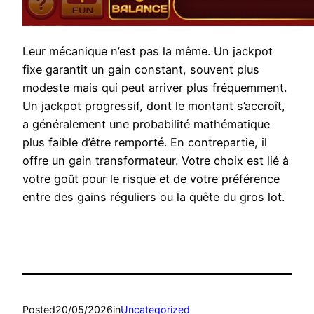
Leur mécanique n’est pas la même. Un jackpot
fixe garantit un gain constant, souvent plus
modeste mais qui peut arriver plus fréquemment.
Un jackpot progressif, dont le montant s’accroît,
a généralement une probabilité mathématique
plus faible d’être remporté. En contrepartie, il
offre un gain transformateur. Votre choix est lié à
votre goût pour le risque et de votre préférence
entre des gains réguliers ou la quête du gros lot.
Posted
20/05/2026
in
Uncategorized