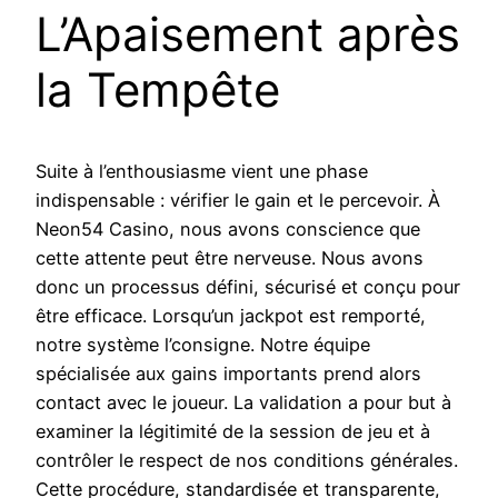
L’Apaisement après
la Tempête
Suite à l’enthousiasme vient une phase
indispensable : vérifier le gain et le percevoir. À
Neon54 Casino, nous avons conscience que
cette attente peut être nerveuse. Nous avons
donc un processus défini, sécurisé et conçu pour
être efficace. Lorsqu’un jackpot est remporté,
notre système l’consigne. Notre équipe
spécialisée aux gains importants prend alors
contact avec le joueur. La validation a pour but à
examiner la légitimité de la session de jeu et à
contrôler le respect de nos conditions générales.
Cette procédure, standardisée et transparente,