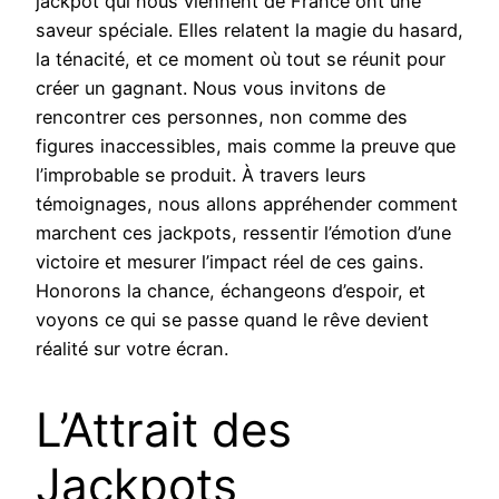
jackpot qui nous viennent de France ont une
saveur spéciale. Elles relatent la magie du hasard,
la ténacité, et ce moment où tout se réunit pour
créer un gagnant. Nous vous invitons de
rencontrer ces personnes, non comme des
figures inaccessibles, mais comme la preuve que
l’improbable se produit. À travers leurs
témoignages, nous allons appréhender comment
marchent ces jackpots, ressentir l’émotion d’une
victoire et mesurer l’impact réel de ces gains.
Honorons la chance, échangeons d’espoir, et
voyons ce qui se passe quand le rêve devient
réalité sur votre écran.
L’Attrait des
Jackpots