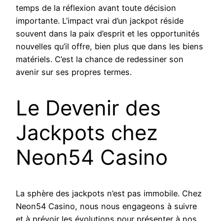
temps de la réflexion avant toute décision
importante. L’impact vrai d’un jackpot réside
souvent dans la paix d’esprit et les opportunités
nouvelles qu’il offre, bien plus que dans les biens
matériels. C’est la chance de redessiner son
avenir sur ses propres termes.
Le Devenir des
Jackpots chez
Neon54 Casino
La sphère des jackpots n’est pas immobile. Chez
Neon54 Casino, nous nous engageons à suivre
et à prévoir les évolutions pour présenter à nos