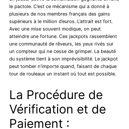
le pactole. C’est ce mécanisme qui a donné à
plusieurs de nos membres français des gains
supérieurs à le million d’euros. L’attrait est fort.
Avec une mise souvent modique, on peut
atteindre une fortune. Ces jackpots rassemblent
une communauté de rêveurs, les yeux rivés sur
un compteur qui ne cesse de grimper. La beauté
du système tient à son imprévisibilité. Le jackpot
peut tomber n’importe quand, faisant de chaque
tour de rouleaux un instant où tout est possible.
La Procédure de
Vérification et de
Paiement :