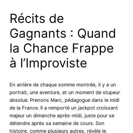
Récits de
Gagnants : Quand
la Chance Frappe
à l’Improviste
En arrière de chaque somme montrée, il y a un
portrait, une aventure, et un moment de stupeur
absolue. Prenons Marc, pédagogue dans le midi
de la France. Il a remporté un jackpot croissant
majeur un dimanche après-midi, juste pour se
détendre après sa semaine de cours. Son
histoire, comme plusieurs autres, révèle le