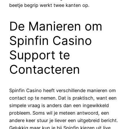
beetje begrip werkt twee kanten op.
De Manieren om
Spinfin Casino
Support te
Contacteren
Spinfin Casino heeft verschillende manieren om
contact op te nemen. Dat is praktisch, want een
simpele vraag is anders dan een ingewikkeld
probleem. Soms wil je meteen antwoord, een
andere keer stuur je liever een uitgebreid bericht.
Gelukkig maar kun je bij Spinfin kiezen uit live