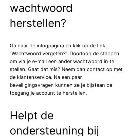
wachtwoord
herstellen?
Ga naar de inlogpagina en klik op de link
“Wachtwoord vergeten?”. Doorloop de stappen
om via je e-mail een ander wachtwoord in te
stellen. Gaat dat mis? Neem dan contact op met
de klantenservice. Na een paar
beveiligingsvragen kunnen ze je bijstaan de
toegang je account te herstellen.
Helpt de
ondersteuning bij