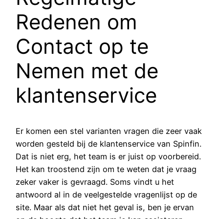
Redenen om
Contact op te
Nemen met de
klantenservice
Er komen een stel varianten vragen die zeer vaak
worden gesteld bij de klantenservice van Spinfin.
Dat is niet erg, het team is er juist op voorbereid.
Het kan troostend zijn om te weten dat je vraag
zeker vaker is gevraagd. Soms vindt u het
antwoord al in de veelgestelde vragenlijst op de
site. Maar als dat niet het geval is, ben je ervan