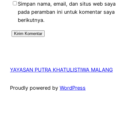
Simpan nama, email, dan situs web saya
pada peramban ini untuk komentar saya
berikutnya.
YAYASAN PUTRA KHATULISTIWA MALANG
Proudly powered by
WordPress