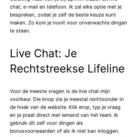
chat, e-mail en telefoon. Ik zal elke optie met je
bespreken, zodat je zelf de beste keuze kunt
maken. Zo kom je nooit voor onverwachte dingen
te staan.
Live Chat: Je
Rechtstreekse Lifeline
Voor de meeste vragen is de live chat mijn
voorkeur. Die knop zie je meestal rechtsonder in
de hoek van de website. Klik erop, typ je vraag
en je praat direct met iemand van het team. Ik
gebruik dit zelf voor dingen als
bonusvoorwaarden of als ik niet kan inloggen.