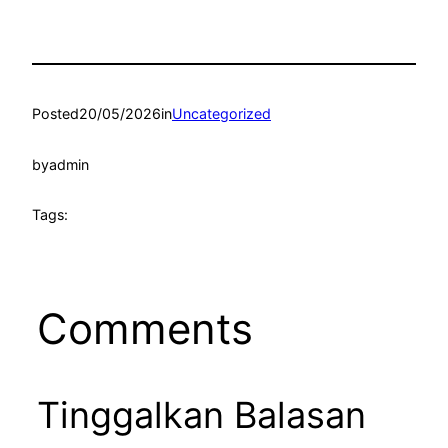
Posted
20/05/2026
in
Uncategorized
by
admin
Tags:
Comments
Tinggalkan Balasan