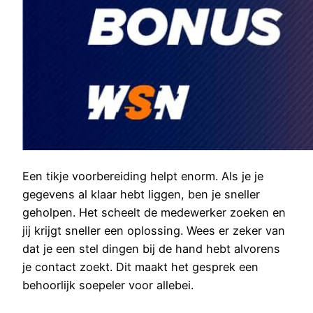
Een tikje voorbereiding helpt enorm. Als je je
gegevens al klaar hebt liggen, ben je sneller
geholpen. Het scheelt de medewerker zoeken en
jij krijgt sneller een oplossing. Wees er zeker van
dat je een stel dingen bij de hand hebt alvorens
je contact zoekt. Dit maakt het gesprek een
behoorlijk soepeler voor allebei.