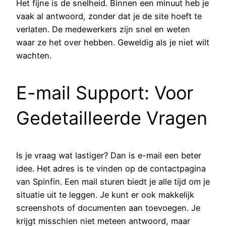
Het fijne is de snelheid. Binnen een minuut heb je
vaak al antwoord, zonder dat je de site hoeft te
verlaten. De medewerkers zijn snel en weten
waar ze het over hebben. Geweldig als je niet wilt
wachten.
E-mail Support: Voor
Gedetailleerde Vragen
Is je vraag wat lastiger? Dan is e-mail een beter
idee. Het adres is te vinden op de contactpagina
van Spinfin. Een mail sturen biedt je alle tijd om je
situatie uit te leggen. Je kunt er ook makkelijk
screenshots of documenten aan toevoegen. Je
krijgt misschien niet meteen antwoord, maar