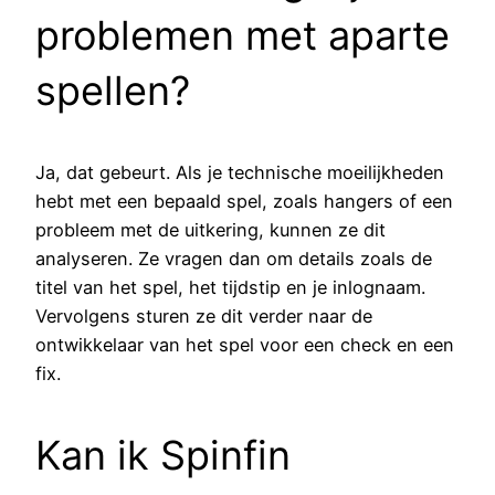
problemen met aparte
spellen?
Ja, dat gebeurt. Als je technische moeilijkheden
hebt met een bepaald spel, zoals hangers of een
probleem met de uitkering, kunnen ze dit
analyseren. Ze vragen dan om details zoals de
titel van het spel, het tijdstip en je inlognaam.
Vervolgens sturen ze dit verder naar de
ontwikkelaar van het spel voor een check en een
fix.
Kan ik Spinfin