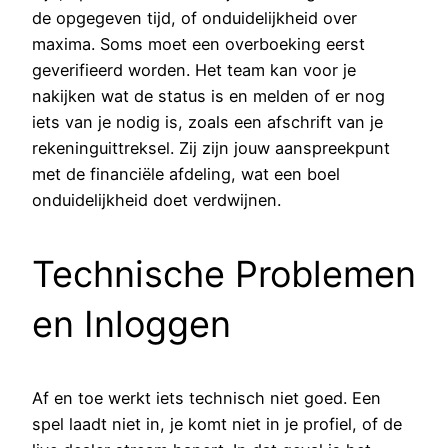
de opgegeven tijd, of onduidelijkheid over
maxima. Soms moet een overboeking eerst
geverifieerd worden. Het team kan voor je
nakijken wat de status is en melden of er nog
iets van je nodig is, zoals een afschrift van je
rekeninguittreksel. Zij zijn jouw aanspreekpunt
met de financiële afdeling, wat een boel
onduidelijkheid doet verdwijnen.
Technische Problemen
en Inloggen
Af en toe werkt iets technisch niet goed. Een
spel laadt niet in, je komt niet in je profiel, of de