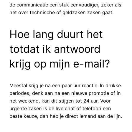
de communicatie een stuk eenvoudiger, zeker als
het over technische of geldzaken zaken gaat.
Hoe lang duurt het
totdat ik antwoord
krijg op mijn e-mail?
Meestal krijg je na een paar uur reactie. In drukke
periodes, denk aan na een nieuwe promotie of in
het weekend, kan dit stijgen tot 24 uur. Voor
urgente zaken is de live chat of telefoon een
beste keuze, dan heb je direct iemand aan de lijn.