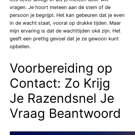
vragen. Je hoort meteen aan de stem of de
persoon je begrijpt. Het kan gebeuren dat je even
in de wacht staat, vooral op drukke tijden. Maar
mijn ervaring is dat de wachttijden oké zijn. Het
geeft een prettig gevoel dat je ze gewoon kunt
opbellen.
Voorbereiding op
Contact: Zo Krijg
Je Razendsnel Je
Vraag Beantwoord