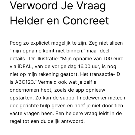
Verwoord Je Vraag
Helder en Concreet
Poog zo expliciet mogelijk te zijn. Zeg niet alleen
“mijn opname komt niet binnen,” maar deel
details. Ter illustratie: “Mijn opname van 100 euro
via iDEAL, van de vorige dag 16.00 uur, is nog
niet op mijn rekening gestort. Het transactie-ID
is ABC123.” Vermeld ook wat je zelf al
ondernomen hebt, zoals de app opnieuw
opstarten. Zo kan de supportmedewerker meteen
doelgerichte hulp geven en hoef je niet door tien
vaste vragen heen. Een heldere vraag leidt in de
regel tot een duidelijk antwoord.