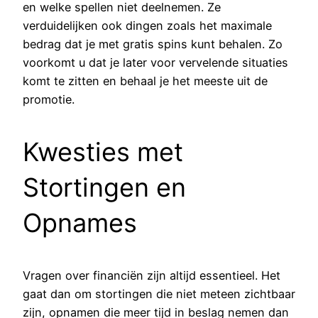
en welke spellen niet deelnemen. Ze
verduidelijken ook dingen zoals het maximale
bedrag dat je met gratis spins kunt behalen. Zo
voorkomt u dat je later voor vervelende situaties
komt te zitten en behaal je het meeste uit de
promotie.
Kwesties met
Stortingen en
Opnames
Vragen over financiën zijn altijd essentieel. Het
gaat dan om stortingen die niet meteen zichtbaar
zijn, opnamen die meer tijd in beslag nemen dan