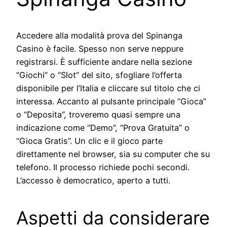
Accedere alla modalità prova del Spinanga
Casino è facile. Spesso non serve neppure
registrarsi. È sufficiente andare nella sezione
“Giochi” o “Slot” del sito, sfogliare l’offerta
disponibile per l’Italia e cliccare sul titolo che ci
interessa. Accanto al pulsante principale “Gioca”
o “Deposita”, troveremo quasi sempre una
indicazione come “Demo”, “Prova Gratuita” o
“Gioca Gratis”. Un clic e il gioco parte
direttamente nel browser, sia su computer che su
telefono. Il processo richiede pochi secondi.
L’accesso è democratico, aperto a tutti.
Aspetti da considerare