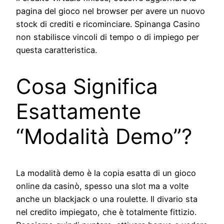
pagina del gioco nel browser per avere un nuovo
stock di crediti e ricominciare. Spinanga Casino
non stabilisce vincoli di tempo o di impiego per
questa caratteristica.
Cosa Significa
Esattamente
“Modalità Demo”?
La modalità demo è la copia esatta di un gioco
online da casinò, spesso una slot ma a volte
anche un blackjack o una roulette. Il divario sta
nel credito impiegato, che è totalmente fittizio.