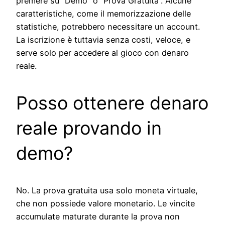
premere su “Demo” o “Prova Gratuita”. Alcune
caratteristiche, come il memorizzazione delle
statistiche, potrebbero necessitare un account.
La iscrizione è tuttavia senza costi, veloce, e
serve solo per accedere al gioco con denaro
reale.
Posso ottenere denaro
reale provando in
demo?
No. La prova gratuita usa solo moneta virtuale,
che non possiede valore monetario. Le vincite
accumulate maturate durante la prova non