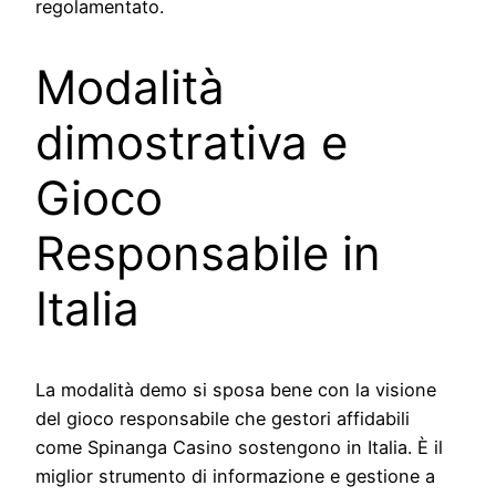
regolamentato.
Modalità
dimostrativa e
Gioco
Responsabile in
Italia
La modalità demo si sposa bene con la visione
del gioco responsabile che gestori affidabili
come Spinanga Casino sostengono in Italia. È il
miglior strumento di informazione e gestione a