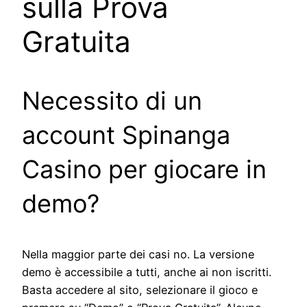
sulla Prova
Gratuita
Necessito di un
account Spinanga
Casino per giocare in
demo?
Nella maggior parte dei casi no. La versione
demo è accessibile a tutti, anche ai non iscritti.
Basta accedere al sito, selezionare il gioco e