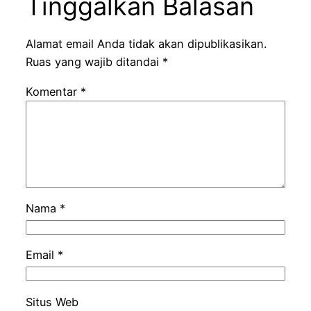
Tinggalkan Balasan
Alamat email Anda tidak akan dipublikasikan.
Ruas yang wajib ditandai
*
Komentar
*
Nama
*
Email
*
Situs Web