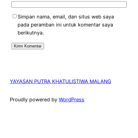
Simpan nama, email, dan situs web saya
pada peramban ini untuk komentar saya
berikutnya.
YAYASAN PUTRA KHATULISTIWA MALANG
Proudly powered by
WordPress