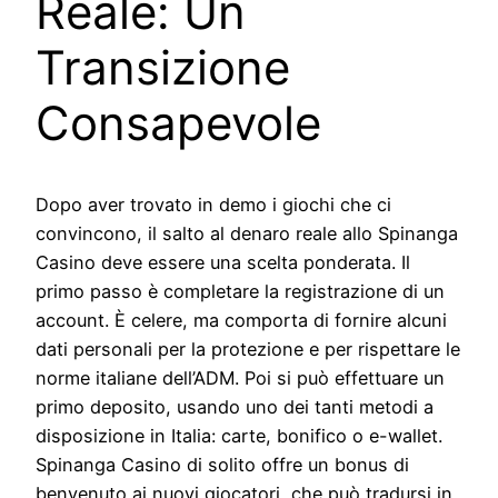
Reale: Un
Transizione
Consapevole
Dopo aver trovato in demo i giochi che ci
convincono, il salto al denaro reale allo Spinanga
Casino deve essere una scelta ponderata. Il
primo passo è completare la registrazione di un
account. È celere, ma comporta di fornire alcuni
dati personali per la protezione e per rispettare le
norme italiane dell’ADM. Poi si può effettuare un
primo deposito, usando uno dei tanti metodi a
disposizione in Italia: carte, bonifico o e-wallet.
Spinanga Casino di solito offre un bonus di
benvenuto ai nuovi giocatori, che può tradursi in