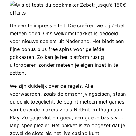
De eerste impressie telt. Die creëren we bij Zebet
meteen goed. Ons welkomstpakket is bedoeld
voor nieuwe spelers uit Nederland. Het biedt een
fijne bonus plus free spins voor geliefde
gokkasten. Zo kan je het platform rustig
uitproberen zonder meteen je eigen inzet in te
zetten.
We zijn duidelijk over de regels. Alle
voorwaarden, zoals de omschrijvingseisen, staan
duidelijk toegelicht. Je begint meteen met games
van bekende makers zoals NetEnt en Pragmatic
Play. Zo ga je vlot en goed, een goede basis voor
lang speelplezier. Het pakket is zo opgezet dat je
zowel de slots als het live casino kunt