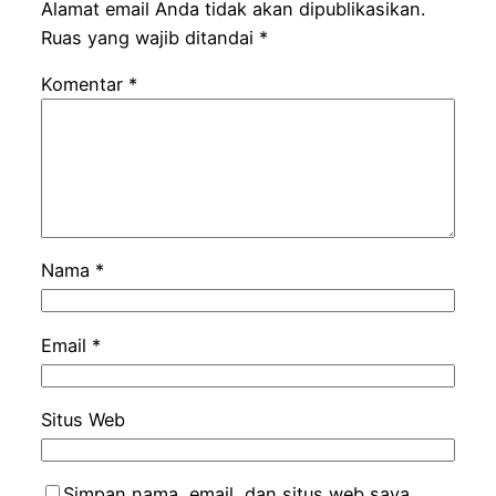
Alamat email Anda tidak akan dipublikasikan.
Ruas yang wajib ditandai
*
Komentar
*
Nama
*
Email
*
Situs Web
Simpan nama, email, dan situs web saya