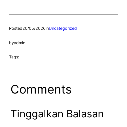
Posted
20/05/2026
in
Uncategorized
by
admin
Tags:
Comments
Tinggalkan Balasan