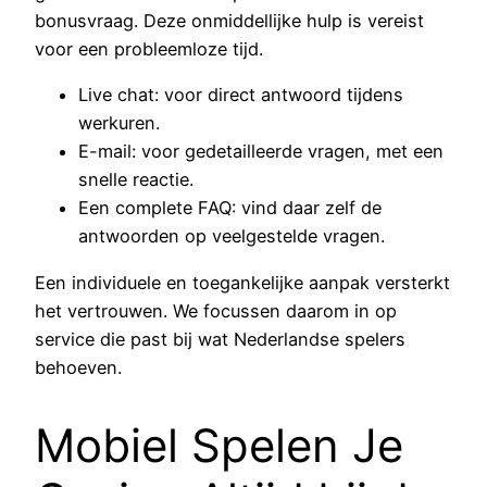
bonusvraag. Deze onmiddellijke hulp is vereist
voor een probleemloze tijd.
Live chat: voor direct antwoord tijdens
werkuren.
E-mail: voor gedetailleerde vragen, met een
snelle reactie.
Een complete FAQ: vind daar zelf de
antwoorden op veelgestelde vragen.
Een individuele en toegankelijke aanpak versterkt
het vertrouwen. We focussen daarom in op
service die past bij wat Nederlandse spelers
behoeven.
Mobiel Spelen Je