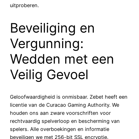
uitproberen.
Beveiliging en
Vergunning:
Wedden met een
Veilig Gevoel
Geloofwaardigheid is onmisbaar. Zebet heeft een
licentie van de Curacao Gaming Authority. We
houden ons aan zware voorschriften voor
rechtvaardig spelverloop en bescherming van
spelers. Alle overboekingen en informatie
beveiligen we met 256-bit SSL encryptie.