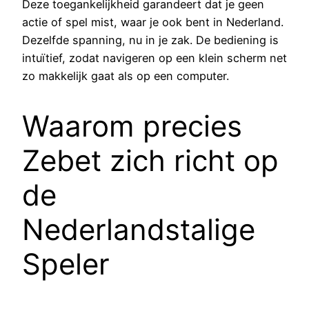
Deze toegankelijkheid garandeert dat je geen
actie of spel mist, waar je ook bent in Nederland.
Dezelfde spanning, nu in je zak. De bediening is
intuïtief, zodat navigeren op een klein scherm net
zo makkelijk gaat als op een computer.
Waarom precies
Zebet zich richt op
de
Nederlandstalige
Speler