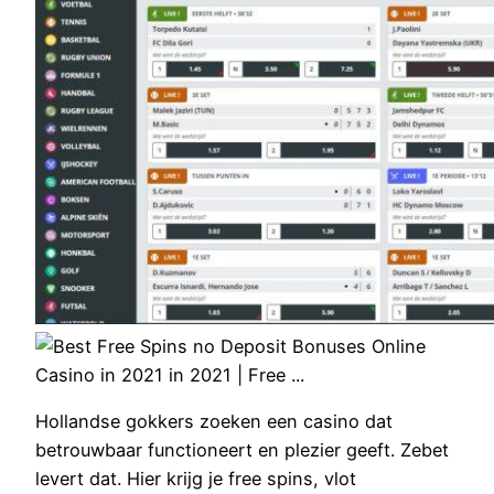
Hollandse gokkers zoeken een casino dat
betrouwbaar functioneert en plezier geeft. Zebet
levert dat. Hier krijg je free spins, vlot