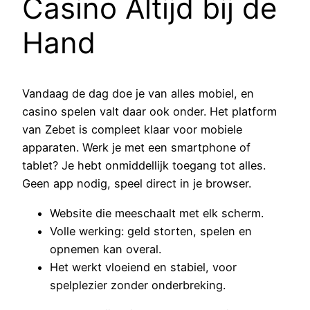
Casino Altijd bij de
Hand
Vandaag de dag doe je van alles mobiel, en
casino spelen valt daar ook onder. Het platform
van Zebet is compleet klaar voor mobiele
apparaten. Werk je met een smartphone of
tablet? Je hebt onmiddellijk toegang tot alles.
Geen app nodig, speel direct in je browser.
Website die meeschaalt met elk scherm.
Volle werking: geld storten, spelen en
opnemen kan overal.
Het werkt vloeiend en stabiel, voor
spelplezier zonder onderbreking.