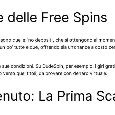
e delle Free Spins
ti sono quelle “no deposit”, che si ottengono al moment
un po’ tutte e due, offrendo sia un’chance a costo zero
 sue condizioni. Su DudeSpin, per esempio, i giri grati
o verso quei titoli, da provare con denaro virtuale.
enuto: La Prima Sca