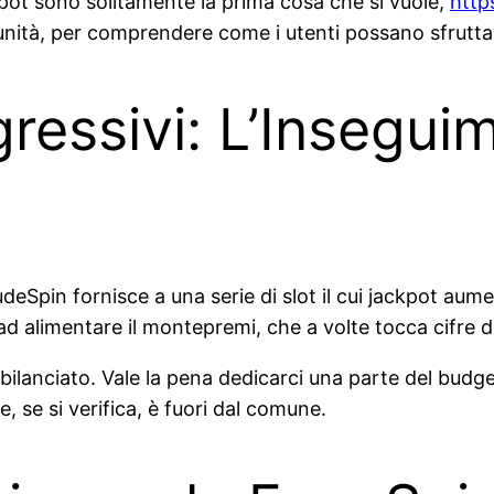
ackpot sono solitamente la prima cosa che si vuole,
http
tà, per comprendere come i utenti possano sfruttarle
essivi: L’Insegui
deSpin fornisce a una serie di slot il cui jackpot aum
ad alimentare il montepremi, che a volte tocca cifre 
bilanciato. Vale la pena dedicarci una parte del budget
 se si verifica, è fuori dal comune.