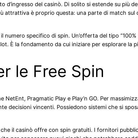
o d’ingresso del casinò. Di solito si estende su più dep
ta più attrattiva è proprio questa: una parte di match 
il numero specifico di spin. Un’offerta del tipo “100%
ot. È la fondamento da cui iniziare per esplorare la p
er le Free Spin
e NetEnt, Pragmatic Play e Play’n GO. Per massimizza
te decisioni vincenti. Possiedono sistemi che si spo
 che il casinò offre con spin gratuiti. I fornitori pu