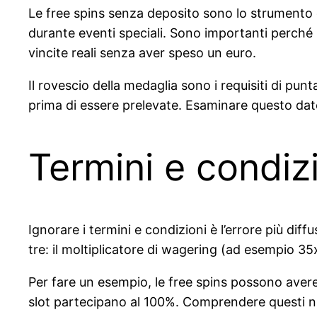
Le free spins senza deposito sono lo strumento 
durante eventi speciali. Sono importanti perché pe
vincite reali senza aver speso un euro.
Il rovescio della medaglia sono i requisiti di pu
prima di essere prelevate. Esaminare questo dat
Termini e condizi
Ignorare i termini e condizioni è l’errore più di
tre: il moltiplicatore di wagering (ad esempio 35x
Per fare un esempio, le free spins possono avere
slot partecipano al 100%. Comprendere questi num