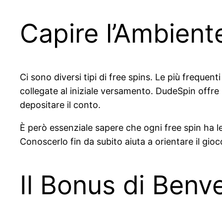
Capire l’Ambient
Ci sono diversi tipi di free spins. Le più frequen
collegate al iniziale versamento. DudeSpin offre 
depositare il conto.
È però essenziale sapere che ogni free spin ha le
Conoscerlo fin da subito aiuta a orientare il gioc
Il Bonus di Benv