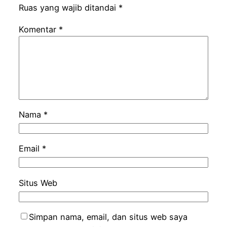
Ruas yang wajib ditandai
*
Komentar
*
Nama
*
Email
*
Situs Web
Simpan nama, email, dan situs web saya