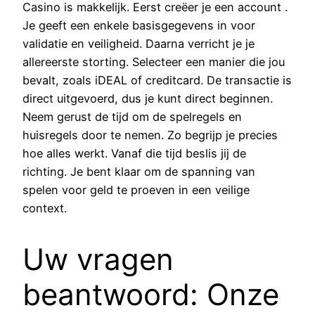
Casino is makkelijk. Eerst creëer je een account .
Je geeft een enkele basisgegevens in voor
validatie en veiligheid. Daarna verricht je je
allereerste storting. Selecteer een manier die jou
bevalt, zoals iDEAL of creditcard. De transactie is
direct uitgevoerd, dus je kunt direct beginnen.
Neem gerust de tijd om de spelregels en
huisregels door te nemen. Zo begrijp je precies
hoe alles werkt. Vanaf die tijd beslis jij de
richting. Je bent klaar om de spanning van
spelen voor geld te proeven in een veilige
context.
Uw vragen
beantwoord: Onze