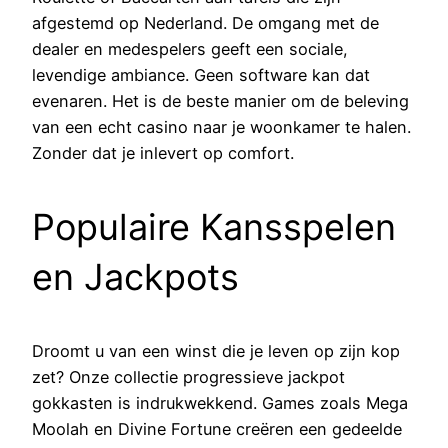
afgestemd op Nederland. De omgang met de
dealer en medespelers geeft een sociale,
levendige ambiance. Geen software kan dat
evenaren. Het is de beste manier om de beleving
van een echt casino naar je woonkamer te halen.
Zonder dat je inlevert op comfort.
Populaire Kansspelen
en Jackpots
Droomt u van een winst die je leven op zijn kop
zet? Onze collectie progressieve jackpot
gokkasten is indrukwekkend. Games zoals Mega
Moolah en Divine Fortune creëren een gedeelde