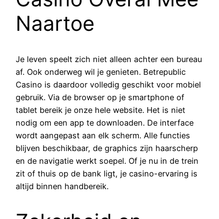
Naartoe
Je leven speelt zich niet alleen achter een bureau
af. Ook onderweg wil je genieten. Betrepublic
Casino is daardoor volledig geschikt voor mobiel
gebruik. Via de browser op je smartphone of
tablet bereik je onze hele website. Het is niet
nodig om een app te downloaden. De interface
wordt aangepast aan elk scherm. Alle functies
blijven beschikbaar, de graphics zijn haarscherp
en de navigatie werkt soepel. Of je nu in de trein
zit of thuis op de bank ligt, je casino-ervaring is
altijd binnen handbereik.