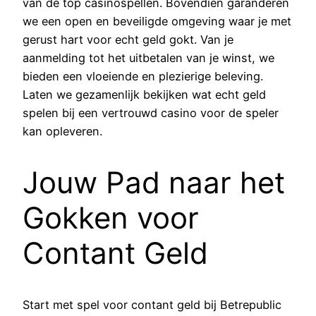
van de top casinospellen. Bovendien garanderen
we een open en beveiligde omgeving waar je met
gerust hart voor echt geld gokt. Van je
aanmelding tot het uitbetalen van je winst, we
bieden een vloeiende en plezierige beleving.
Laten we gezamenlijk bekijken wat echt geld
spelen bij een vertrouwd casino voor de speler
kan opleveren.
Jouw Pad naar het
Gokken voor
Contant Geld
Start met spel voor contant geld bij Betrepublic