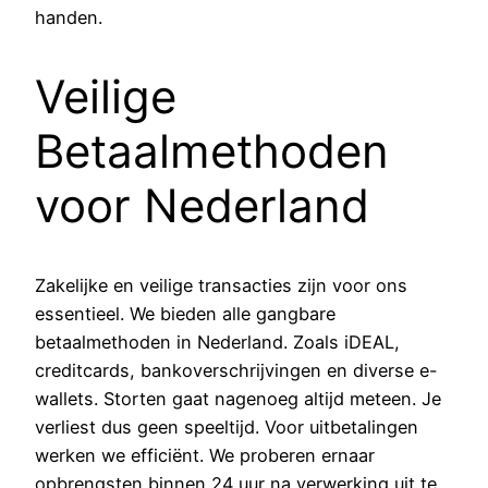
handen.
Veilige
Betaalmethoden
voor Nederland
Zakelijke en veilige transacties zijn voor ons
essentieel. We bieden alle gangbare
betaalmethoden in Nederland. Zoals iDEAL,
creditcards, bankoverschrijvingen en diverse e-
wallets. Storten gaat nagenoeg altijd meteen. Je
verliest dus geen speeltijd. Voor uitbetalingen
werken we efficiënt. We proberen ernaar
opbrengsten binnen 24 uur na verwerking uit te