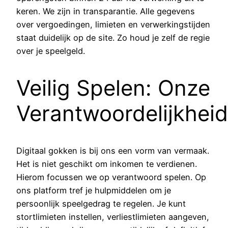
keren. We zijn in transparantie. Alle gegevens
over vergoedingen, limieten en verwerkingstijden
staat duidelijk op de site. Zo houd je zelf de regie
over je speelgeld.
Veilig Spelen: Onze
Verantwoordelijkheid
Digitaal gokken is bij ons een vorm van vermaak.
Het is niet geschikt om inkomen te verdienen.
Hierom focussen we op verantwoord spelen. Op
ons platform tref je hulpmiddelen om je
persoonlijk speelgedrag te regelen. Je kunt
stortlimieten instellen, verliestlimieten aangeven,