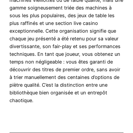
machines vieillottes ou de faible qualité, mais une
gamme soigneusement triée des machines à
sous les plus populaires, des jeux de table les
plus raffinés et une section live casino
exceptionnelle. Cette organisation signifie que
chaque jeu présenté a été retenu pour sa valeur
divertissante, son fair-play et ses performances
techniques. En tant que joueur, vous obtenez un
temps non négligeable : vous êtes garanti de
découvrir des titres de premier ordre, sans avoir
à trier manuellement des centaines d’options de
piètre qualité. C’est la distinction entre une
bibliothèque bien organisée et un entrepôt
chaotique.