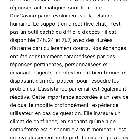
réponses automatiques sont la norme,
DuxCasino parie résolument sur la relation
humaine. Le support en direct (live chat) n’est
pas un outil caché ou difficile d’accès ; il est
disponible 24h/24 et 7j/7, avec des durées
d’attente particulièrement courts. Nos échanges
ont été constamment caractérisées par des
réponses pertinentes, personnalisées et
émanant d’agents manifestement bien formés et
disposant d’un réel pouvoir pour résoudre les
problèmes. L’assistance par email est également
réactive. Cette importance accordée à un service
de qualité modifie profondément l’expérience
utilisateur en cas de question. Elle instaure un
climat de confiance, en sachant qu’une aide
compétente est disponible à tout moment. C’est
un investissement de la part du casino qui a plus