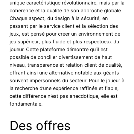
unique caractéristique révolutionnaire, mais par la
cohérence et la qualité de son approche globale.
Chaque aspect, du design à la sécurité, en
passant par le service client et la sélection des
jeux, est pensé pour créer un environnement de
jeu supérieur, plus fluide et plus respectueux du
joueur. Cette plateforme démontre qu’il est
possible de concilier divertissement de haut
niveau, transparence et relation client de qualité,
offrant ainsi une alternative notable aux géants
souvent impersonnels du secteur. Pour le joueur à
la recherche d’une expérience raffinée et fiable,
cette différence n’est pas anecdotique, elle est
fondamentale.
Des offres