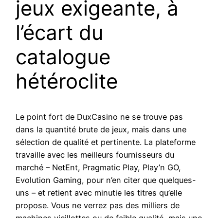
jeux exigeante, à
l’écart du
catalogue
hétéroclite
Le point fort de DuxCasino ne se trouve pas
dans la quantité brute de jeux, mais dans une
sélection de qualité et pertinente. La plateforme
travaille avec les meilleurs fournisseurs du
marché – NetEnt, Pragmatic Play, Play’n GO,
Evolution Gaming, pour n’en citer que quelques-
uns – et retient avec minutie les titres qu’elle
propose. Vous ne verrez pas des milliers de