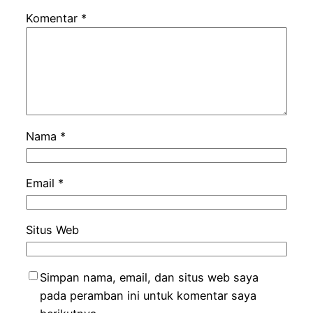
Komentar
*
Nama
*
Email
*
Situs Web
Simpan nama, email, dan situs web saya
pada peramban ini untuk komentar saya