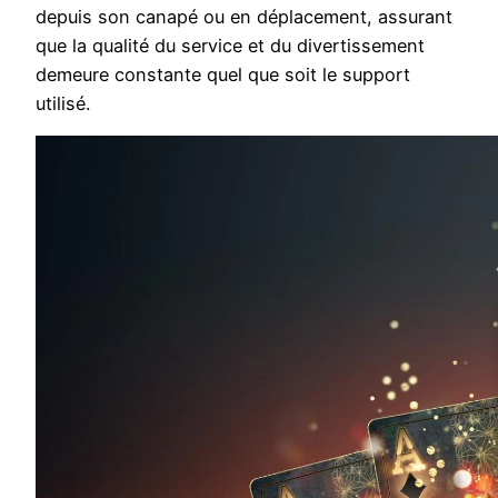
depuis son canapé ou en déplacement, assurant
que la qualité du service et du divertissement
demeure constante quel que soit le support
utilisé.