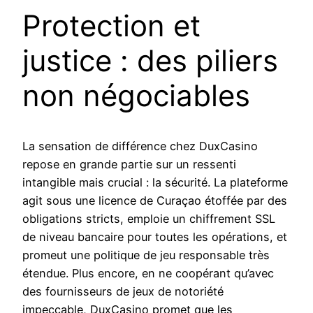
Protection et
justice : des piliers
non négociables
La sensation de différence chez DuxCasino
repose en grande partie sur un ressenti
intangible mais crucial : la sécurité. La plateforme
agit sous une licence de Curaçao étoffée par des
obligations stricts, emploie un chiffrement SSL
de niveau bancaire pour toutes les opérations, et
promeut une politique de jeu responsable très
étendue. Plus encore, en ne coopérant qu’avec
des fournisseurs de jeux de notoriété
impeccable, DuxCasino promet que les