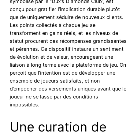
symbolisé par le “Dux’s Diamonds Club”, est
conçu pour gratifier l’implication durable plutôt
que de uniquement séduire de nouveaux clients.
Les points collectés à chaque jeu se
transforment en gains réels, et les niveaux de
statut procurent des récompenses grandissantes
et pérennes. Ce dispositif instaure un sentiment
de évolution et de valeur, encourageant une
liaison à long terme avec la plateforme de jeu. On
perçoit que l’intention est de développer une
ensemble de joueurs satisfaits, et non
d’empocher des versements uniques avant que le
joueur ne se lasse par des conditions
impossibles.
Une curation de