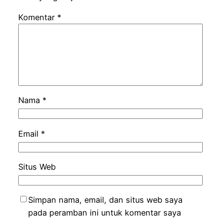
Komentar
*
Nama
*
Email
*
Situs Web
Simpan nama, email, dan situs web saya
pada peramban ini untuk komentar saya