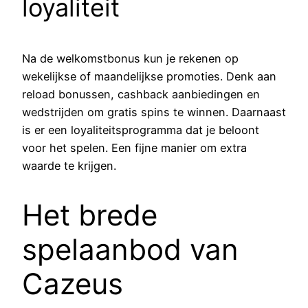
loyaliteit
Na de welkomstbonus kun je rekenen op
wekelijkse of maandelijkse promoties. Denk aan
reload bonussen, cashback aanbiedingen en
wedstrijden om gratis spins te winnen. Daarnaast
is er een loyaliteitsprogramma dat je beloont
voor het spelen. Een fijne manier om extra
waarde te krijgen.
Het brede
spelaanbod van
Cazeus