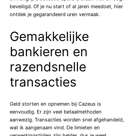
beveiligd. Of je nu start of al jaren meedoet, hier
ontdek je gegarandeerd uren vermaak.
Gemakkelijke
bankieren en
razendsnelle
transacties
Geld storten en opnemen bij Cazeus is
eenvoudig. Er zijn veel betaalmethoden
aanwezig. Transacties worden snel afgehandeld,
wat ik aangenaam vind. De limieten en
verwerkingstijden zijn helder, dus je weet