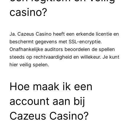
casino?
Ja. Cazeus Casino heeft een erkende licentie en
beschermt gegevens met SSL-encryptie.
Onafhankelijke auditors beoordelen de spellen
steeds op rechtvaardigheid en willekeur. Je kunt
hier veilig spelen.
Hoe maak ik een
account aan bij
Cazeus Casino?