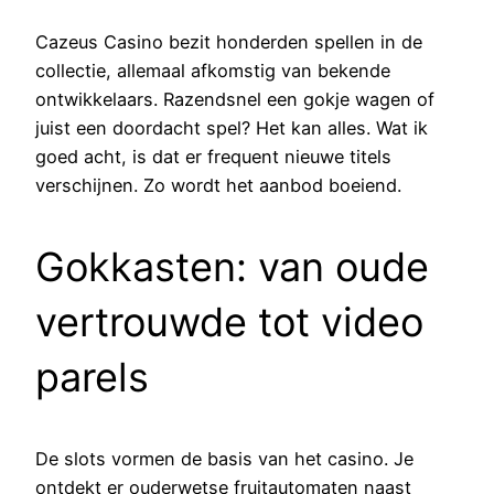
Cazeus Casino bezit honderden spellen in de
collectie, allemaal afkomstig van bekende
ontwikkelaars. Razendsnel een gokje wagen of
juist een doordacht spel? Het kan alles. Wat ik
goed acht, is dat er frequent nieuwe titels
verschijnen. Zo wordt het aanbod boeiend.
Gokkasten: van oude
vertrouwde tot video
parels
De slots vormen de basis van het casino. Je
ontdekt er ouderwetse fruitautomaten naast