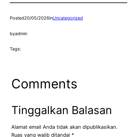
Posted
20/05/2026
in
Uncategorized
by
admin
Tags:
Comments
Tinggalkan Balasan
Alamat email Anda tidak akan dipublikasikan.
Ruas yang wajib ditandai
*