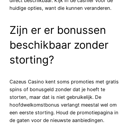
direct beschikbaar. Kijk in de cashier voor de
huidige opties, want die kunnen veranderen.
Zijn er er bonussen
beschikbaar zonder
storting?
Cazeus Casino kent soms promoties met gratis
spins of bonusgeld zonder dat je hoeft te
storten, maar dat is niet gebruikelijk. De
hoofdwelkomstbonus verlangt meestal wel om
een eerste storting. Houd de promotiepagina in
de gaten voor de nieuwste aanbiedingen.