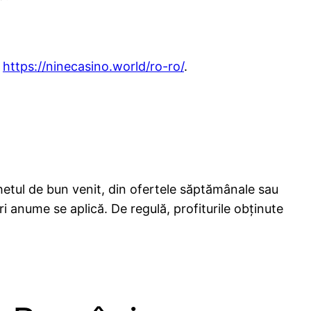
,
https://ninecasino.world/ro-ro/
.
chetul de bun venit, din ofertele săptămânale sau
uri anume se aplică. De regulă, profiturile obținute