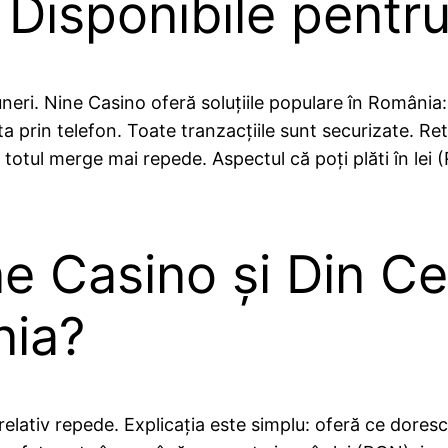
 Disponibile pentr
uneri. Nine Casino oferă soluțiile populare în România:
lata prin telefon. Toate tranzacțiile sunt securizate. R
 totul merge mai repede. Aspectul că poți plăti în lei
e Casino și Din Ce
nia?
lativ repede. Explicația este simplu: oferă ce doresc