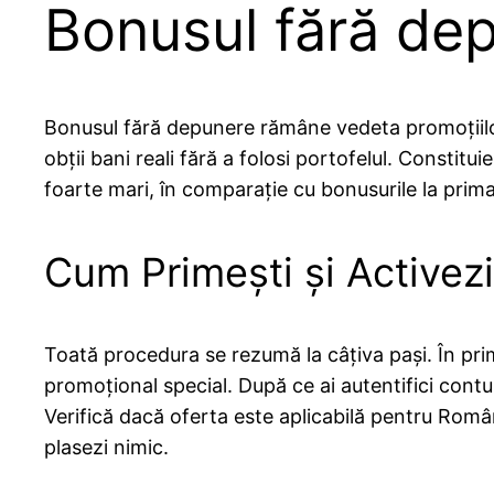
Bonusul fără dep
Bonusul fără depunere rămâne vedeta promoțiilor.
obții bani reali fără a folosi portofelul. Constit
foarte mari, în comparație cu bonusurile la prim
Cum Primești și Activez
Toată procedura se rezumă la câțiva pași. În pri
promoțional special. După ce ai autentifici cont
Verifică dacă oferta este aplicabilă pentru Român
plasezi nimic.