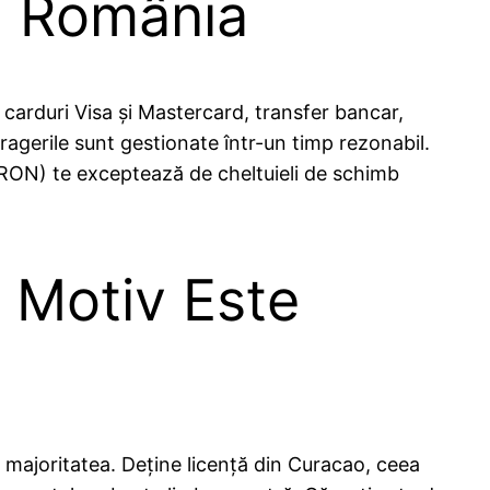
u România
 carduri Visa și Mastercard, transfer bancar,
etragerile sunt gestionate într-un timp rezonabil.
 (RON) te exceptează de cheltuieli de schimb
 Motiv Este
 majoritatea. Deține licență din Curacao, ceea