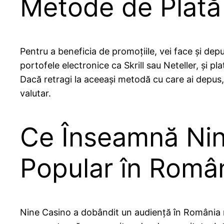
Metode de Plată
Pentru a beneficia de promoțiile, vei face și dep
portofele electronice ca Skrill sau Neteller, și p
Dacă retragi la aceeași metodă cu care ai depus,
valutar.
Ce Înseamnă Nin
Popular în Româ
Nine Casino a dobândit un audiență în România re