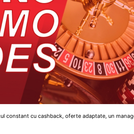
ul constant cu cashback, oferte adaptate, un manager