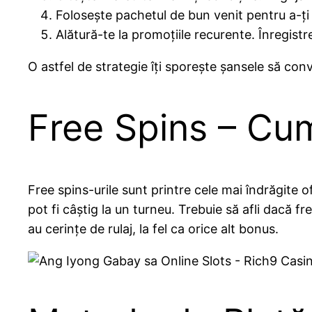
Folosește pachetul de bun venit pentru a-ți m
Alătură-te la promoțiile recurente. Înregist
O astfel de strategie îți sporește șansele să conv
Free Spins – Cum
Free spins-urile sunt printre cele mai îndrăgite 
pot fi câștig la un turneu. Trebuie să afli dacă fr
au cerințe de rulaj, la fel ca orice alt bonus.