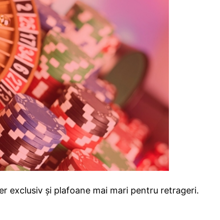
 exclusiv și plafoane mai mari pentru retrageri.