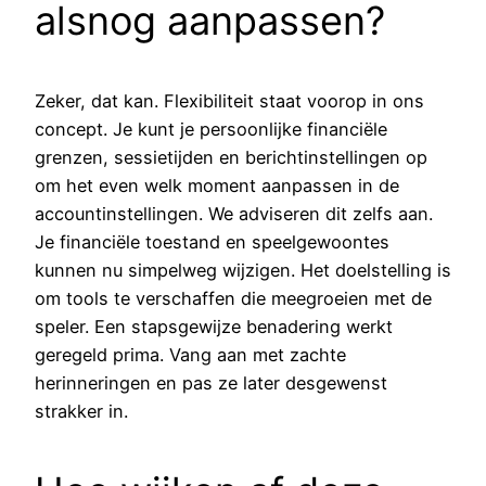
alsnog aanpassen?
Zeker, dat kan. Flexibiliteit staat voorop in ons
concept. Je kunt je persoonlijke financiële
grenzen, sessietijden en berichtinstellingen op
om het even welk moment aanpassen in de
accountinstellingen. We adviseren dit zelfs aan.
Je financiële toestand en speelgewoontes
kunnen nu simpelweg wijzigen. Het doelstelling is
om tools te verschaffen die meegroeien met de
speler. Een stapsgewijze benadering werkt
geregeld prima. Vang aan met zachte
herinneringen en pas ze later desgewenst
strakker in.