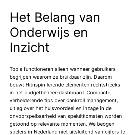
Het Belang van
Onderwijs en
Inzicht
Tools functioneren alleen wanneer gebruikers
begrijpen waarom ze bruikbaar zijn. Daarom
bouwt Hitnspin lerende elementen rechtstreeks
in het budgetbeheer-dashboard. Compacte,
verhelderende tips over bankroll management,
uitleg over het huisvoordeel en inzage in de
onvoorspelbaarheid van speluitkomsten worden
getoond op relevante momenten. We beogen
spelers in Nederland niet uitsluitend van cijfers te