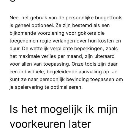
Nee, het gebruik van de persoonlijke budgettools
is geheel optioneel. Ze zijn bestemd als een
bijkomende voorziening voor gokkers die
toegenomen regie verlangen over hun kosten en
duur. De wettelijk verplichte beperkingen, zoals
het maximale verlies per maand, zijn uiteraard
voor allen van toepassing. Onze tools zijn daar
een individuele, begeleidende aanvulling op. Je
kunt ze naar persoonlijk bevinding toepassen om
je spelervaring te optimaliseren.
Is het mogelijk ik mijn
voorkeuren later