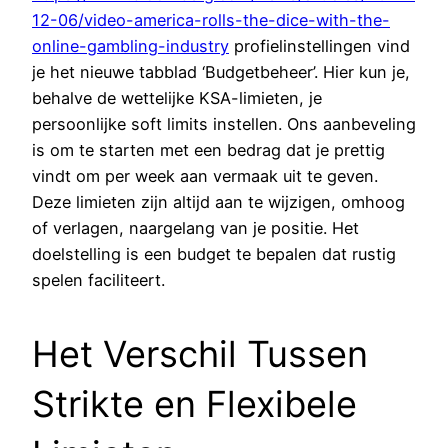
12-06/video-america-rolls-the-dice-with-the-
online-gambling-industry
profielinstellingen vind
je het nieuwe tabblad ‘Budgetbeheer’. Hier kun je,
behalve de wettelijke KSA-limieten, je
persoonlijke soft limits instellen. Ons aanbeveling
is om te starten met een bedrag dat je prettig
vindt om per week aan vermaak uit te geven.
Deze limieten zijn altijd aan te wijzigen, omhoog
of verlagen, naargelang van je positie. Het
doelstelling is een budget te bepalen dat rustig
spelen faciliteert.
Het Verschil Tussen
Strikte en Flexibele