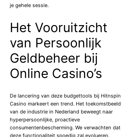
je gehele sessie.
Het Vooruitzicht
van Persoonlijk
Geldbeheer bij
Online Casino’s
De lancering van deze budgettools bij Hitnspin
Casino markeert een trend. Het toekomstbeeld
van de industrie in Nederland beweegt naar
hyperpersoonlijke, proactieve
consumentenbescherming. We verwachten dat
deze functionaliteit spoedig zal evolueren.