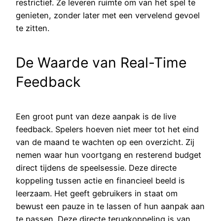
restrictief. Ze leveren ruimte om van het spel te
genieten, zonder later met een vervelend gevoel
te zitten.
De Waarde van Real-Time
Feedback
Een groot punt van deze aanpak is de live
feedback. Spelers hoeven niet meer tot het eind
van de maand te wachten op een overzicht. Zij
nemen waar hun voortgang en resterend budget
direct tijdens de speelsessie. Deze directe
koppeling tussen actie en financieel beeld is
leerzaam. Het geeft gebruikers in staat om
bewust een pauze in te lassen of hun aanpak aan
te passen. Deze directe terugkoppeling is van