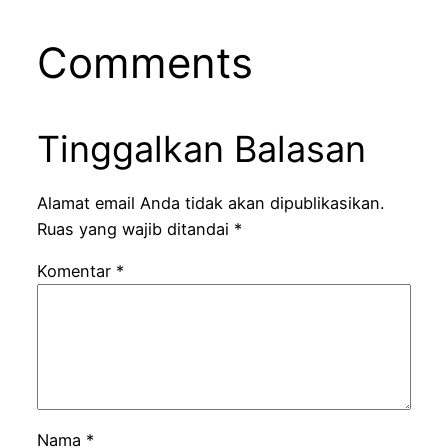
Comments
Tinggalkan Balasan
Alamat email Anda tidak akan dipublikasikan.
Ruas yang wajib ditandai
*
Komentar
*
Nama
*