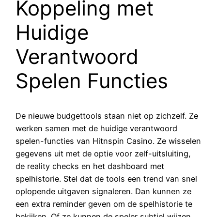
Koppeling met
Huidige
Verantwoord
Spelen Functies
De nieuwe budgettools staan niet op zichzelf. Ze
werken samen met de huidige verantwoord
spelen-functies van Hitnspin Casino. Ze wisselen
gegevens uit met de optie voor zelf-uitsluiting,
de reality checks en het dashboard met
spelhistorie. Stel dat de tools een trend van snel
oplopende uitgaven signaleren. Dan kunnen ze
een extra reminder geven om de spelhistorie te
bekijken. Of ze kunnen de speler subtiel wijzen