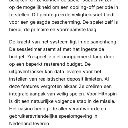
op de mogelijkheid om een cooling-off periode in
te stellen. Dit geïntegreerde veiligheidsnet biedt
voor een gelaagde bescherming. De speler zelf is
hierbij de primaire en voornaamste laag.
De kracht van het systeem ligt in de samenhang.
De sessietimer stemt af met het ingestelde
budget. Zo speel je niet onopgemerkt lang door
op een beperkt resterend budget. De
uitgaventracker kan data leveren voor het
instellen van realistischer deposit limieten. Al
deze features vergroten elkaar. Ze creëren een
integrale aanpak van veilig spelen. Voor Hitnspin
is dit een natuurlijke volgende stap in de missie.
Het casino beoogt de aller verantwoorde en
gebruikersvriendelijke speelomgeving in
Nederland leveren.