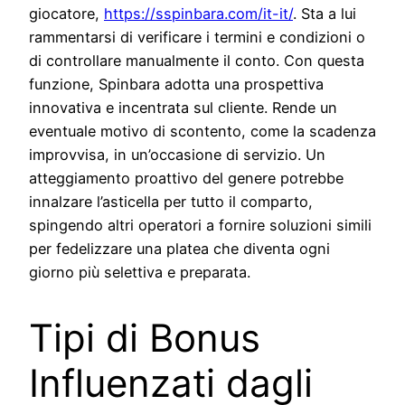
giocatore,
https://sspinbara.com/it-it/
. Sta a lui
rammentarsi di verificare i termini e condizioni o
di controllare manualmente il conto. Con questa
funzione, Spinbara adotta una prospettiva
innovativa e incentrata sul cliente. Rende un
eventuale motivo di scontento, come la scadenza
improvvisa, in un’occasione di servizio. Un
atteggiamento proattivo del genere potrebbe
innalzare l’asticella per tutto il comparto,
spingendo altri operatori a fornire soluzioni simili
per fedelizzare una platea che diventa ogni
giorno più selettiva e preparata.
Tipi di Bonus
Influenzati dagli