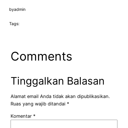
by
admin
Tags:
Comments
Tinggalkan Balasan
Alamat email Anda tidak akan dipublikasikan.
Ruas yang wajib ditandai
*
Komentar
*