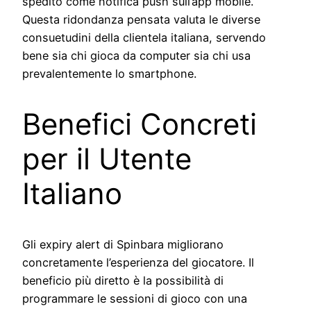
spedito come notifica push sull’app mobile.
Questa ridondanza pensata valuta le diverse
consuetudini della clientela italiana, servendo
bene sia chi gioca da computer sia chi usa
prevalentemente lo smartphone.
Benefici Concreti
per il Utente
Italiano
Gli expiry alert di Spinbara migliorano
concretamente l’esperienza del giocatore. Il
beneficio più diretto è la possibilità di
programmare le sessioni di gioco con una