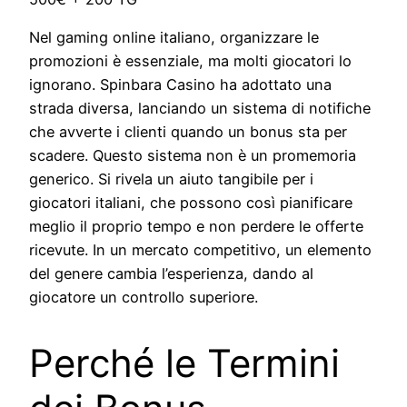
Nel gaming online italiano, organizzare le
promozioni è essenziale, ma molti giocatori lo
ignorano. Spinbara Casino ha adottato una
strada diversa, lanciando un sistema di notifiche
che avverte i clienti quando un bonus sta per
scadere. Questo sistema non è un promemoria
generico. Si rivela un aiuto tangibile per i
giocatori italiani, che possono così pianificare
meglio il proprio tempo e non perdere le offerte
ricevute. In un mercato competitivo, un elemento
del genere cambia l’esperienza, dando al
giocatore un controllo superiore.
Perché le Termini