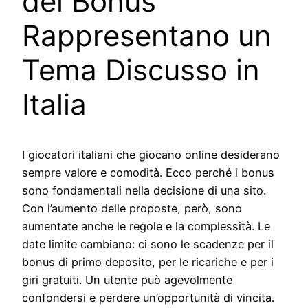
dei Bonus
Rappresentano un
Tema Discusso in
Italia
I giocatori italiani che giocano online desiderano
sempre valore e comodità. Ecco perché i bonus
sono fondamentali nella decisione di una sito.
Con l’aumento delle proposte, però, sono
aumentate anche le regole e la complessità. Le
date limite cambiano: ci sono le scadenze per il
bonus di primo deposito, per le ricariche e per i
giri gratuiti. Un utente può agevolmente
confondersi e perdere un’opportunità di vincita.