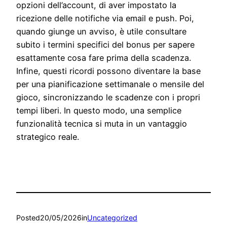
opzioni dell’account, di aver impostato la
ricezione delle notifiche via email e push. Poi,
quando giunge un avviso, è utile consultare
subito i termini specifici del bonus per sapere
esattamente cosa fare prima della scadenza.
Infine, questi ricordi possono diventare la base
per una pianificazione settimanale o mensile del
gioco, sincronizzando le scadenze con i propri
tempi liberi. In questo modo, una semplice
funzionalità tecnica si muta in un vantaggio
strategico reale.
Posted
20/05/2026
in
Uncategorized