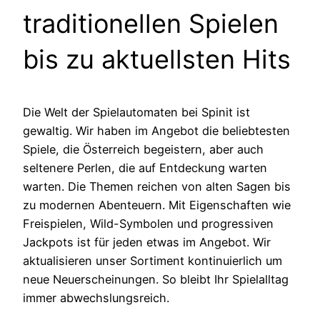
traditionellen Spielen
bis zu aktuellsten Hits
Die Welt der Spielautomaten bei Spinit ist
gewaltig. Wir haben im Angebot die beliebtesten
Spiele, die Österreich begeistern, aber auch
seltenere Perlen, die auf Entdeckung warten
warten. Die Themen reichen von alten Sagen bis
zu modernen Abenteuern. Mit Eigenschaften wie
Freispielen, Wild-Symbolen und progressiven
Jackpots ist für jeden etwas im Angebot. Wir
aktualisieren unser Sortiment kontinuierlich um
neue Neuerscheinungen. So bleibt Ihr Spielalltag
immer abwechslungsreich.