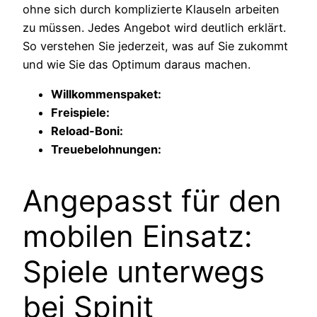
ohne sich durch komplizierte Klauseln arbeiten
zu müssen. Jedes Angebot wird deutlich erklärt.
So verstehen Sie jederzeit, was auf Sie zukommt
und wie Sie das Optimum daraus machen.
Willkommenspaket:
Freispiele:
Reload-Boni:
Treuebelohnungen:
Angepasst für den
mobilen Einsatz:
Spiele unterwegs
bei Spinit