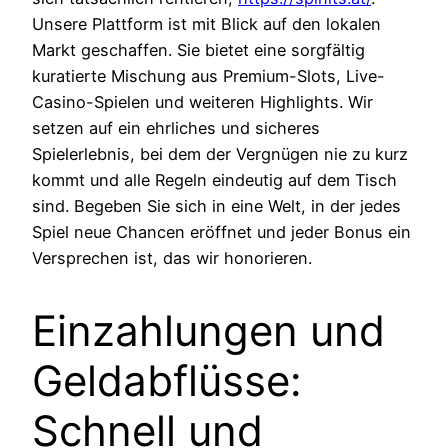
Unsere Plattform ist mit Blick auf den lokalen
Markt geschaffen. Sie bietet eine sorgfältig
kuratierte Mischung aus Premium-Slots, Live-
Casino-Spielen und weiteren Highlights. Wir
setzen auf ein ehrliches und sicheres
Spielerlebnis, bei dem der Vergnügen nie zu kurz
kommt und alle Regeln eindeutig auf dem Tisch
sind. Begeben Sie sich in eine Welt, in der jedes
Spiel neue Chancen eröffnet und jeder Bonus ein
Versprechen ist, das wir honorieren.
Einzahlungen und
Geldabflüsse:
Schnell und