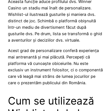
Aceasta funcție aduce profilului dvs. Winner
Casino un stadiu mai înalt de personalizare.
Wishlist-ul ilustrează gusturile și maniera dvs.
distinct de joc. Schimbă o platformă obișnuită
într-un mediu de divertisment făcut după
gusturile dvs. Pe drum, lista se transformă o ghid
a aventurilor și deciziilor dvs. virtuale.
Acest grad de personalizare conferă experiența
mai antrenantă și mai plăcută. Percepeți că
platforma vă cunoaște obiceiurile. Nu este
exclusiv un instrument folositor, ci o componentă
care vă leagă mai strâns de lumea jocurilor pe
care o prezentăm publicului din România.
Cum se utilizează