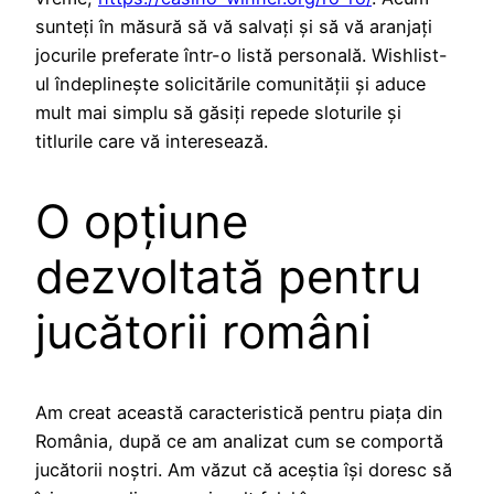
sunteți în măsură să vă salvați și să vă aranjați
jocurile preferate într-o listă personală. Wishlist-
ul îndeplinește solicitările comunității și aduce
mult mai simplu să găsiți repede sloturile și
titlurile care vă interesează.
O opțiune
dezvoltată pentru
jucătorii români
Am creat această caracteristică pentru piața din
România, după ce am analizat cum se comportă
jucătorii noștri. Am văzut că aceștia își doresc să