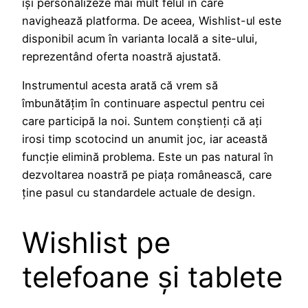
își personalizeze mai mult felul în care
navighează platforma. De aceea, Wishlist-ul este
disponibil acum în varianta locală a site-ului,
reprezentând oferta noastră ajustată.
Instrumentul acesta arată că vrem să
îmbunătățim în continuare aspectul pentru cei
care participă la noi. Suntem conștienți că ați
irosi timp scotocind un anumit joc, iar această
funcție elimină problema. Este un pas natural în
dezvoltarea noastră pe piața românească, care
ține pasul cu standardele actuale de design.
Wishlist pe
telefoane și tablete