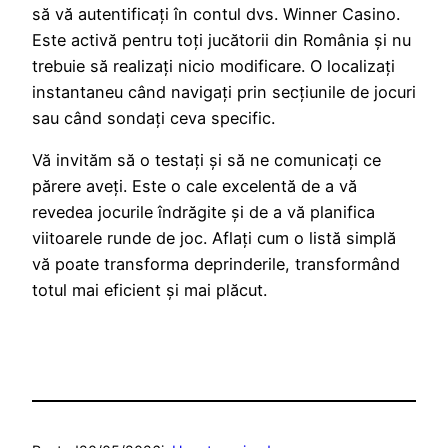
să vă autentificați în contul dvs. Winner Casino.
Este activă pentru toți jucătorii din România și nu
trebuie să realizați nicio modificare. O localizați
instantaneu când navigați prin secțiunile de jocuri
sau când sondați ceva specific.
Vă invităm să o testați și să ne comunicați ce
părere aveți. Este o cale excelentă de a vă
revedea jocurile îndrăgite și de a vă planifica
viitoarele runde de joc. Aflați cum o listă simplă
vă poate transforma deprinderile, transformând
totul mai eficient și mai plăcut.