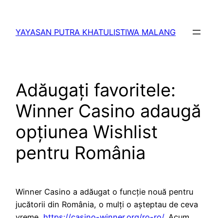
Lewati
ke
YAYASAN PUTRA KHATULISTIWA MALANG
konten
Adăugați favoritele:
Winner Casino adaugă
opțiunea Wishlist
pentru România
Winner Casino a adăugat o funcție nouă pentru
jucătorii din România, o mulți o așteptau de ceva
vreme,
https://casino-winner.org/ro-ro/
. Acum