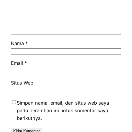
Nama
*
Email
*
Situs Web
Simpan nama, email, dan situs web saya
pada peramban ini untuk komentar saya
berikutnya.