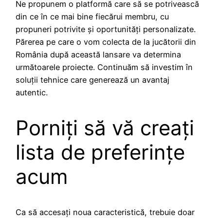
Ne propunem o platformă care să se potrivească
din ce în ce mai bine fiecărui membru, cu
propuneri potrivite și oportunități personalizate.
Părerea pe care o vom colecta de la jucătorii din
România după această lansare va determina
următoarele proiecte. Continuăm să investim în
soluții tehnice care generează un avantaj
autentic.
Porniți să vă creați
lista de preferințe
acum
Ca să accesați noua caracteristică, trebuie doar