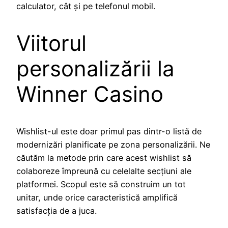
calculator, cât și pe telefonul mobil.
Viitorul
personalizării la
Winner Casino
Wishlist-ul este doar primul pas dintr-o listă de
modernizări planificate pe zona personalizării. Ne
căutăm la metode prin care acest wishlist să
colaboreze împreună cu celelalte secțiuni ale
platformei. Scopul este să construim un tot
unitar, unde orice caracteristică amplifică
satisfacția de a juca.