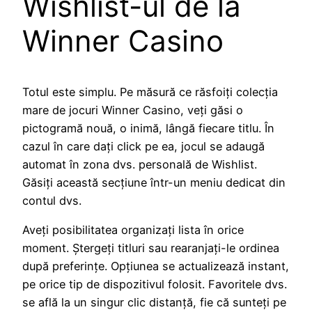
Wishlist-ul de la
Winner Casino
Totul este simplu. Pe măsură ce răsfoiți colecția
mare de jocuri Winner Casino, veți găsi o
pictogramă nouă, o inimă, lângă fiecare titlu. În
cazul în care dați click pe ea, jocul se adaugă
automat în zona dvs. personală de Wishlist.
Găsiți această secțiune într-un meniu dedicat din
contul dvs.
Aveți posibilitatea organizați lista în orice
moment. Ștergeți titluri sau rearanjați-le ordinea
după preferințe. Opțiunea se actualizează instant,
pe orice tip de dispozitivul folosit. Favoritele dvs.
se află la un singur clic distanță, fie că sunteți pe