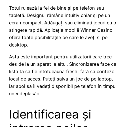
Totul rulează la fel de bine și pe telefon sau
tabletă. Designul rămâne intuitiv chiar și pe un
ecran compact. Adăugați sau eliminați jocuri cu o
atingere rapidă. Aplicația mobilă Winner Casino
oferă toate posibilitățile pe care le aveți și pe
desktop.
Asta este important pentru utilizatorii care trec
des de la un aparat la altul. Sincronizarea face ca
lista ta să fie întotdeauna fresh, fără să conteze
locul de acces. Puteți salva un joc de pe laptop,
iar apoi să îl vedeți disponibil pe telefon în timpul
unei deplasări.
Identificarea și