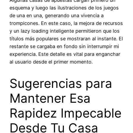
Algunas casas de apuestas cargan primero un
esquema y luego las ilustraciones de los juegos
de una en una, generando una vivencia a
trompicones. En este caso, la mejora de recursos
y un lazy loading inteligente permitieron que los
títulos más populares se mostraran al instante. El
restante se cargaba en fondo sin interrumpir mi
experiencia. Este detalle es vital para enganchar
al usuario desde el primer momento.
Sugerencias para
Mantener Esa
Rapidez Impecable
Desde Tu Casa