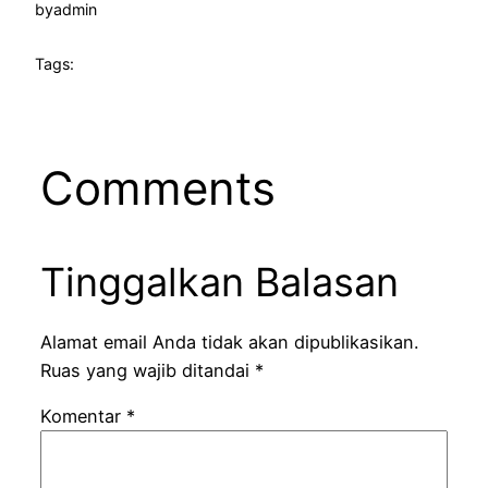
by
admin
Tags:
Comments
Tinggalkan Balasan
Alamat email Anda tidak akan dipublikasikan.
Ruas yang wajib ditandai
*
Komentar
*