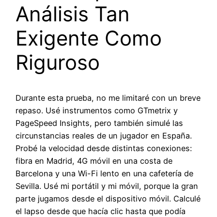
Análisis Tan
Exigente Como
Riguroso
Durante esta prueba, no me limitaré con un breve
repaso. Usé instrumentos como GTmetrix y
PageSpeed Insights, pero también simulé las
circunstancias reales de un jugador en España.
Probé la velocidad desde distintas conexiones:
fibra en Madrid, 4G móvil en una costa de
Barcelona y una Wi-Fi lento en una cafetería de
Sevilla. Usé mi portátil y mi móvil, porque la gran
parte jugamos desde el dispositivo móvil. Calculé
el lapso desde que hacía clic hasta que podía