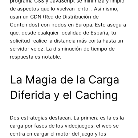
programa CSS y JavaScript se minimiza y limpio
de aspectos que lo vuelvan lento. . Asimismo,
usan un CDN (Red de Distribución de
Contenidos) con nodos en Europa. Esto asegura
que, desde cualquier localidad de España, tu
solicitud realice la distancia más corta hasta un
servidor veloz. La disminución de tiempo de
respuesta es notable.
La Magia de la Carga
Diferida y el Caching
Dos estrategias destacan. La primera es la es la
carga por fases de los videojuegos: el web se
centra en cargar el motor del juego y los