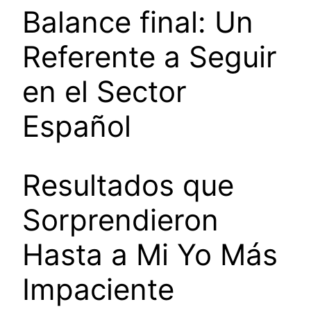
Balance final: Un
Referente a Seguir
en el Sector
Español
Resultados que
Sorprendieron
Hasta a Mi Yo Más
Impaciente