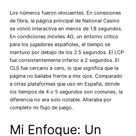
Los números fueron elocuentes. En conexiones
de fibra, la página principal de National Casino
se volvió interactiva en menos de 1.8 segundos.
En condiciones móviles 4G, un entorno crítico
para los jugadores españoles, el tiempo se
mantuvo por debajo de los 2.5 segundos. El LCP
fue consistentemente inferior a 2 segundos. El
CLS fue cercano a cero, lo que significa que la
página no bailaba frente a mis ojos. Comparado
a otras plataformas que uso en España, donde
los tiempos de 4 o 5 segundos son comunes, la
diferencia no era solo notable. Alteraba por
completo mi flujo de juego.
Mi Enfoque: Un