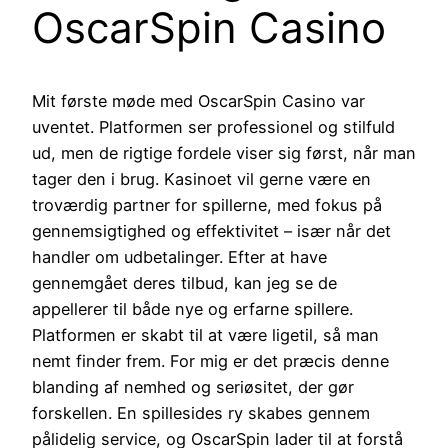
OscarSpin Casino
Mit første møde med OscarSpin Casino var
uventet. Platformen ser professionel og stilfuld
ud, men de rigtige fordele viser sig først, når man
tager den i brug. Kasinoet vil gerne være en
troværdig partner for spillerne, med fokus på
gennemsigtighed og effektivitet – især når det
handler om udbetalinger. Efter at have
gennemgået deres tilbud, kan jeg se de
appellerer til både nye og erfarne spillere.
Platformen er skabt til at være ligetil, så man
nemt finder frem. For mig er det præcis denne
blanding af nemhed og seriøsitet, der gør
forskellen. En spillesides ry skabes gennem
pålidelig service, og OscarSpin lader til at forstå