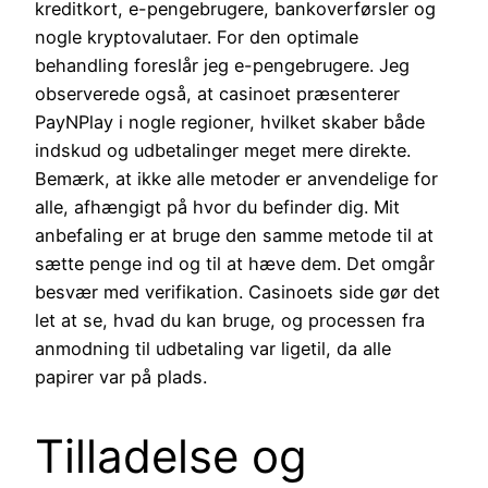
kreditkort, e-pengebrugere, bankoverførsler og
nogle kryptovalutaer. For den optimale
behandling foreslår jeg e-pengebrugere. Jeg
observerede også, at casinoet præsenterer
PayNPlay i nogle regioner, hvilket skaber både
indskud og udbetalinger meget mere direkte.
Bemærk, at ikke alle metoder er anvendelige for
alle, afhængigt på hvor du befinder dig. Mit
anbefaling er at bruge den samme metode til at
sætte penge ind og til at hæve dem. Det omgår
besvær med verifikation. Casinoets side gør det
let at se, hvad du kan bruge, og processen fra
anmodning til udbetaling var ligetil, da alle
papirer var på plads.
Tilladelse og