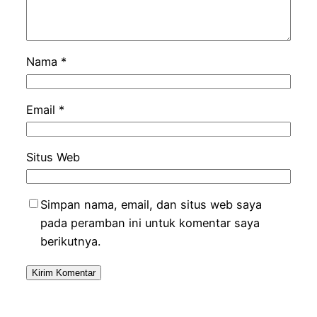
Nama
*
Email
*
Situs Web
Simpan nama, email, dan situs web saya
pada peramban ini untuk komentar saya
berikutnya.