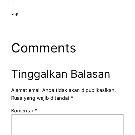
Tags:
Comments
Tinggalkan Balasan
Alamat email Anda tidak akan dipublikasikan.
Ruas yang wajib ditandai
*
Komentar
*