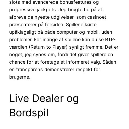
slots med avancerede bonusfeatures og
progressive jackpots. Jeg brugte tid på at
afprøve de nyeste udgivelser, som casinoet
præsenterer på forsiden. Spillene kørte
upåklageligt på både computer og mobil, uden
problemer. For mange af spilene kan du se RTP-
værdien (Return to Player) synligt fremme. Det er
noget, jeg synes om, fordi det giver spillere en
chance for at foretage et informeret valg. Sådan
en transparens demonstrerer respekt for
brugerne.
Live Dealer og
Bordspil