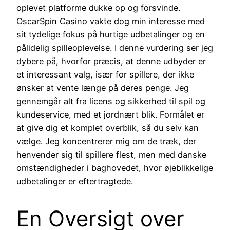
oplevet platforme dukke op og forsvinde.
OscarSpin Casino vakte dog min interesse med
sit tydelige fokus på hurtige udbetalinger og en
pålidelig spilleoplevelse. I denne vurdering ser jeg
dybere på, hvorfor præcis, at denne udbyder er
et interessant valg, især for spillere, der ikke
ønsker at vente længe på deres penge. Jeg
gennemgår alt fra licens og sikkerhed til spil og
kundeservice, med et jordnært blik. Formålet er
at give dig et komplet overblik, så du selv kan
vælge. Jeg koncentrerer mig om de træk, der
henvender sig til spillere flest, men med danske
omstændigheder i baghovedet, hvor øjeblikkelige
udbetalinger er eftertragtede.
En Oversigt over