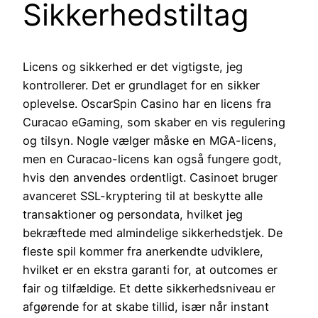
Sikkerhedstiltag
Licens og sikkerhed er det vigtigste, jeg
kontrollerer. Det er grundlaget for en sikker
oplevelse. OscarSpin Casino har en licens fra
Curacao eGaming, som skaber en vis regulering
og tilsyn. Nogle vælger måske en MGA-licens,
men en Curacao-licens kan også fungere godt,
hvis den anvendes ordentligt. Casinoet bruger
avanceret SSL-kryptering til at beskytte alle
transaktioner og persondata, hvilket jeg
bekræftede med almindelige sikkerhedstjek. De
fleste spil kommer fra anerkendte udviklere,
hvilket er en ekstra garanti for, at outcomes er
fair og tilfældige. Et dette sikkerhedsniveau er
afgørende for at skabe tillid, især når instant