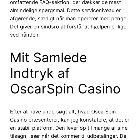
omfattende FAQ-sektion, der dækker de mest
almindelige spørgsmål. Dette serviceniveau er
afgørende, særligt når man opererer med penge.
Det giver en sindsro at forstå, at hjælpen er lige
ved hånden.
Mit Samlede
Indtryk af
OscarSpin Casino
Efter at have undersøgt alt, hvad OscarSpin
Casino præsenterer, kan jeg konstatere, at det er
en stabil platform. Den lever op til mange af sine
tilsagn, især når det kommer til udbetalinger. De