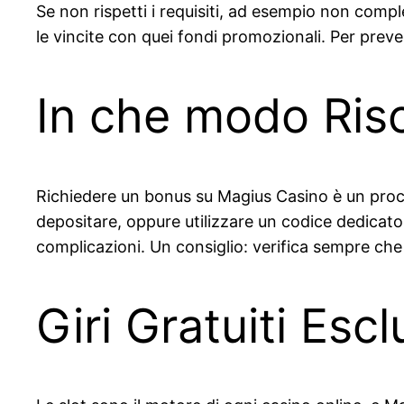
Se non rispetti i requisiti, ad esempio non comp
le vincite con quei fondi promozionali. Per prev
In che modo Risc
Richiedere un bonus su Magius Casino è un process
depositare, oppure utilizzare un codice dedicato.
complicazioni. Un consiglio: verifica sempre che 
Giri Gratuiti Esc