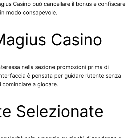
agius Casino può cancellare il bonus e confiscare
a in modo consapevole.
 Magius Casino
interessa nella sezione promozioni prima di
interfaccia è pensata per guidare l’utente senza
di cominciare a giocare.
tte Selezionate