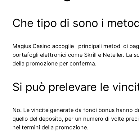
Che tipo di sono i metod
Magius Casino accoglie i principali metodi di pag
portafogli elettronici come Skrill e Neteller. L
della promozione per conferma.
Si può prelevare le vin
No. Le vincite generate da fondi bonus hanno de
quello del deposito, per un numero di volte prec
nei termini della promozione.