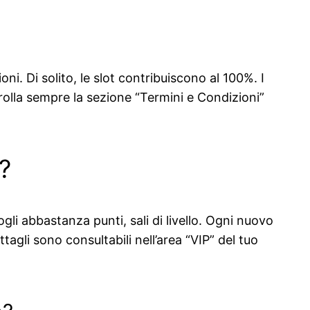
i. Di solito, le slot contribuiscono al 100%. I
rolla sempre la sezione “Termini e Condizioni”
?
li abbastanza punti, sali di livello. Ogni nuovo
ttagli sono consultabili nell’area “VIP” del tuo