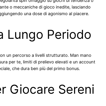
 regolarità spin omaggio su giochi di tendenza o
tante o meccaniche di gioco inedite, lasciando
, aggiungendo una dose di agonismo al piacere.
a Lungo Periodo
con un percorso a livelli strutturato. Man mano
ura per te, limiti di prelievo elevati e un account
eciale, che dura ben più del primo bonus.
er Giocare Sereni