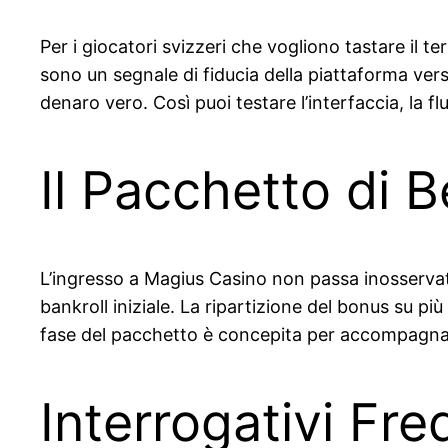
Per i giocatori svizzeri che vogliono tastare il
sono un segnale di fiducia della piattaforma verso
denaro vero. Così puoi testare l’interfaccia, la fl
Il Pacchetto di 
L’ingresso a Magius Casino non passa inosservato
bankroll iniziale. La ripartizione del bonus su pi
fase del pacchetto è concepita per accompagnarti,
Interrogativi Fre