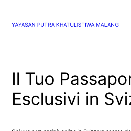
Lewati
ke
konten
YAYASAN PUTRA KHATULISTIWA MALANG
Il Tuo Passapo
Esclusivi in S