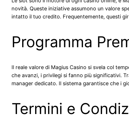
Le slot sono il motore di ogni casino online, e 
novità. Queste iniziative assumono un valore spe
intatto il tuo credito. Frequentemente, questi gi
Programma Premi
Il reale valore di Magius Casino si svela col tem
che avanzi, i privilegi si fanno più significativi.
manager dedicato. Il sistema garantisce che i gi
Termini e Condiz