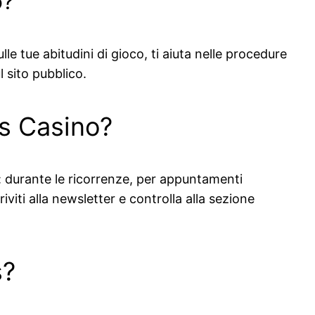
o?
 tue abitudini di gioco, ti aiuta nelle procedure
l sito pubblico.
us Casino?
: durante le ricorrenze, per appuntamenti
iti alla newsletter e controlla alla sezione
s?