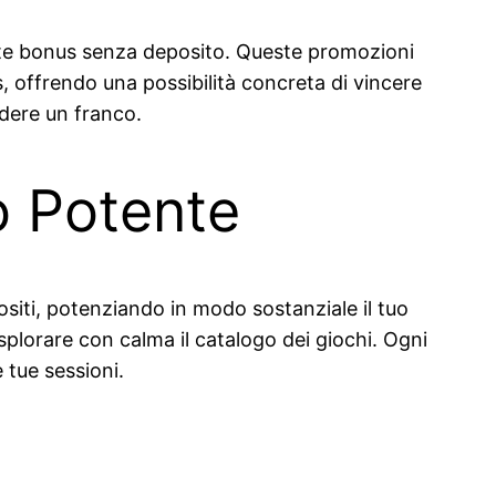
volte bonus senza deposito. Queste promozioni
is, offrendo una possibilità concreta di vincere
endere un franco.
o Potente
siti, potenziando in modo sostanziale il tuo
esplorare con calma il catalogo dei giochi. Ogni
 tue sessioni.