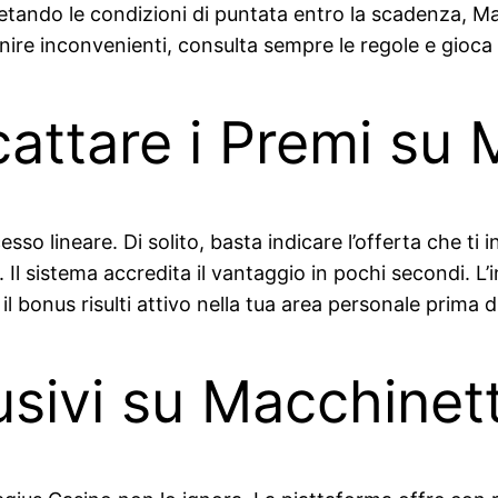
letando le condizioni di puntata entro la scadenza, M
enire inconvenienti, consulta sempre le regole e gioc
attare i Premi su
o lineare. Di solito, basta indicare l’offerta che ti 
 Il sistema accredita il vantaggio in pochi secondi. L’
il bonus risulti attivo nella tua area personale prima 
lusivi su Macchine