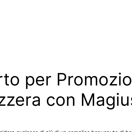
rto per Promozio
vizzera con Magi