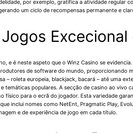
lidade, por exemplo, gratifica a atividade regular
s, gerando um ciclo de recompensas permanente e clar
Jogos Excecional 
no, e é neste aspeto que o Winz Casino se evidencia
rodutores de software do mundo, proporcionando mil
sa – roleta europeia, blackjack, bacará – até uma ex
e temáticas populares. A secção de casino ao vivo c
 físico para o ecrã do jogador. Esta variedade gara
, que inclui nomes como NetEnt, Pragmatic Play, Evol
agem e de experiência de jogo em cada título.