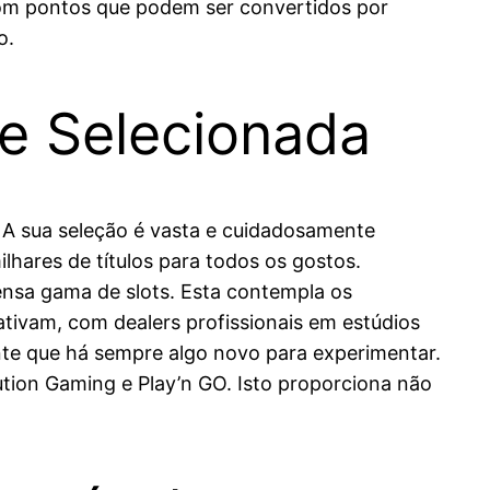
 com pontos que podem ser convertidos por
o.
e Selecionada
. A sua seleção é vasta e cuidadosamente
hares de títulos para todos os gostos.
tensa gama de slots. Esta contempla os
ativam, com dealers profissionais em estúdios
nte que há sempre algo novo para experimentar.
ution Gaming e Play’n GO. Isto proporciona não