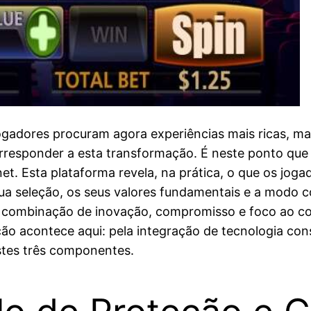
jogadores procuram agora experiências mais ricas, ma
rresponder a esta transformação. É neste ponto que
et. Esta plataforma revela, na prática, o que os jo
sua seleção, os seus valores fundamentais e a modo c
ua combinação de inovação, compromisso e foco ao c
ão acontece aqui: pela integração de tecnologia consi
estes três componentes.