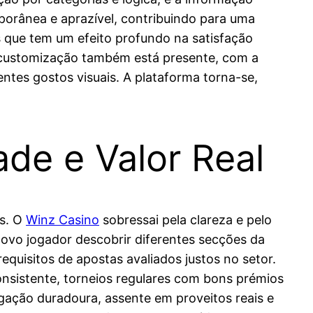
porânea e aprazível, contribuindo para uma
s que tem um efeito profundo na satisfação
 A customização também está presente, com a
entes gostos visuais. A plataforma torna-se,
de e Valor Real
os. O
Winz Casino
sobressai pela clareza e pelo
 novo jogador descobrir diferentes secções da
quisitos de apostas avaliados justos no setor.
onsistente, torneios regulares com bons prémios
igação duradoura, assente em proveitos reais e