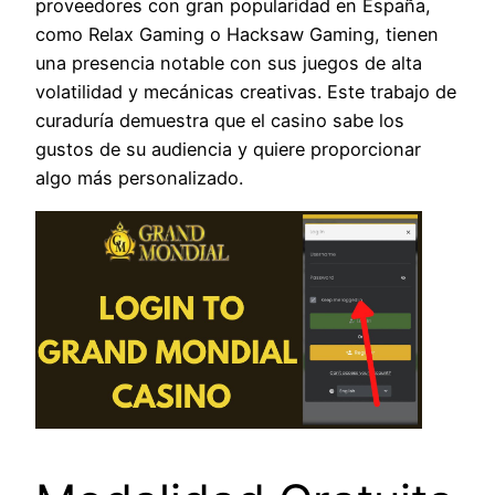
proveedores con gran popularidad en España,
como Relax Gaming o Hacksaw Gaming, tienen
una presencia notable con sus juegos de alta
volatilidad y mecánicas creativas. Este trabajo de
curaduría demuestra que el casino sabe los
gustos de su audiencia y quiere proporcionar
algo más personalizado.