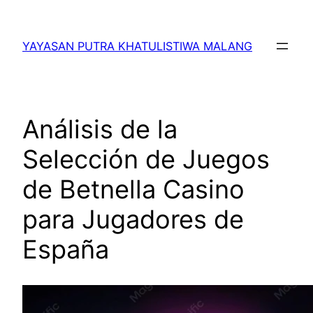
Lewati
ke
YAYASAN PUTRA KHATULISTIWA MALANG
konten
Análisis de la
Selección de Juegos
de Betnella Casino
para Jugadores de
España