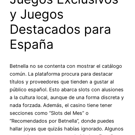
y Juegos
Destacados para
España
Betnella no se contenta con mostrar el catálogo
común. La plataforma procura para destacar
títulos y proveedores que tienden a gustar al
público español. Esto abarca slots con alusiones
a la cultura local, aunque de una forma discreta y
nada forzada. Además, el casino tiene tener
secciones como “Slots del Mes” o
“Recomendados por Betnella”, donde puedes
hallar joyas que quizás habías ignorado. Algunos