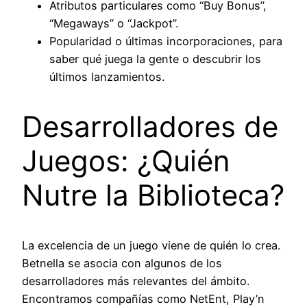
Atributos particulares como “Buy Bonus”,
“Megaways” o “Jackpot”.
Popularidad o últimas incorporaciones, para
saber qué juega la gente o descubrir los
últimos lanzamientos.
Desarrolladores de
Juegos: ¿Quién
Nutre la Biblioteca?
La excelencia de un juego viene de quién lo crea.
Betnella se asocia con algunos de los
desarrolladores más relevantes del ámbito.
Encontramos compañías como NetEnt, Play’n