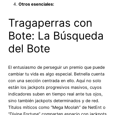
Otros esenciales:
Tragaperras con
Bote: La Búsqueda
del Bote
El entusiasmo de perseguir un premio que puede
cambiar tu vida es algo especial. Betnella cuenta
con una sección centrada en ello. Aquí no solo
están los jackpots progresivos masivos, cuyos
indicadores suben en tiempo real ante tus ojos,
sino también jackpots determinados y de red.
Títulos míticos como “Mega Moolah” de NetEnt o
“Divine Fortune” comparten espacio con jackpots