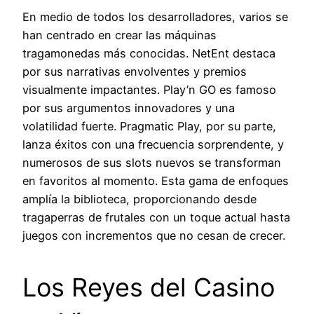
En medio de todos los desarrolladores, varios se
han centrado en crear las máquinas
tragamonedas más conocidas. NetEnt destaca
por sus narrativas envolventes y premios
visualmente impactantes. Play’n GO es famoso
por sus argumentos innovadores y una
volatilidad fuerte. Pragmatic Play, por su parte,
lanza éxitos con una frecuencia sorprendente, y
numerosos de sus slots nuevos se transforman
en favoritos al momento. Esta gama de enfoques
amplía la biblioteca, proporcionando desde
tragaperras de frutales con un toque actual hasta
juegos con incrementos que no cesan de crecer.
Los Reyes del Casino