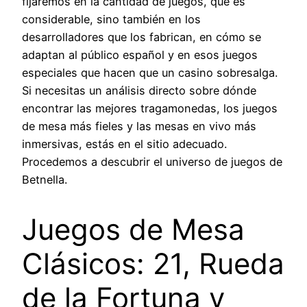
fijaremos en la cantidad de juegos, que es
considerable, sino también en los
desarrolladores que los fabrican, en cómo se
adaptan al público español y en esos juegos
especiales que hacen que un casino sobresalga.
Si necesitas un análisis directo sobre dónde
encontrar las mejores tragamonedas, los juegos
de mesa más fieles y las mesas en vivo más
inmersivas, estás en el sitio adecuado.
Procedemos a descubrir el universo de juegos de
Betnella.
Juegos de Mesa
Clásicos: 21, Rueda
de la Fortuna y