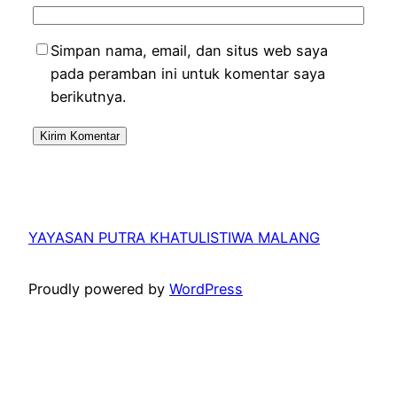
Simpan nama, email, dan situs web saya
pada peramban ini untuk komentar saya
berikutnya.
YAYASAN PUTRA KHATULISTIWA MALANG
Proudly powered by
WordPress