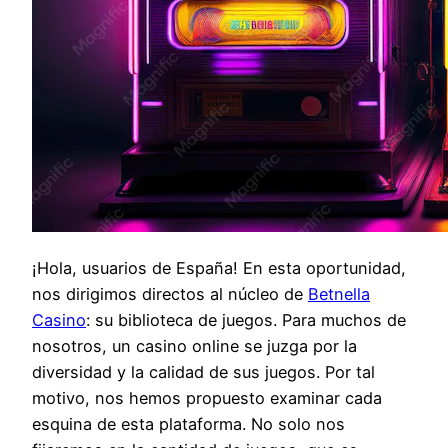
¡Hola, usuarios de España! En esta oportunidad,
nos dirigimos directos al núcleo de
Betnella
Casino
: su biblioteca de juegos. Para muchos de
nosotros, un casino online se juzga por la
diversidad y la calidad de sus juegos. Por tal
motivo, nos hemos propuesto examinar cada
esquina de esta plataforma. No solo nos