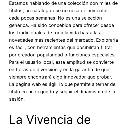
Estamos hablando de una colección con miles de
títulos, un catálogo que no cesa de aumentar
cada pocas semanas. No es una selección
genérica. Ha sido concebida para ofrecer desde
los tradicionales de toda la vida hasta las
novedades más recientes del mercado. Explorarla
es fácil, con herramientas que posibilitan filtrar
por creador, popularidad o funciones especiales.
Para el usuario local, esta amplitud se convierte
en horas de diversiión y en la garantía de que
siempre encontrará algo innovador que probar.
La página web es ágil, lo que permite alternar de
título en un segundo y seguir el dinamismo de la
sesión.
La Vivencia de