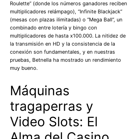
Roulette” (donde los números ganadores reciben
multiplicadores relámpago), “Infinite Blackjack”
(mesas con plazas ilimitadas) o “Mega Ball”, un
combinado entre lotería y bingo con
multiplicadores de hasta x100.000. La nitidez de
la transmisión en HD y la consistencia de la
conexión son fundamentales, y en nuestras
pruebas, Betnella ha mostrado un rendimiento
muy bueno.
Máquinas
tragaperras y
Video Slots: El
Alma del Casino