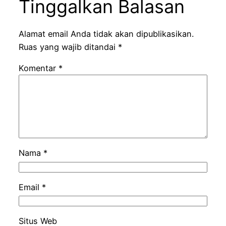
Tinggalkan Balasan
Alamat email Anda tidak akan dipublikasikan.
Ruas yang wajib ditandai
*
Komentar
*
Nama
*
Email
*
Situs Web