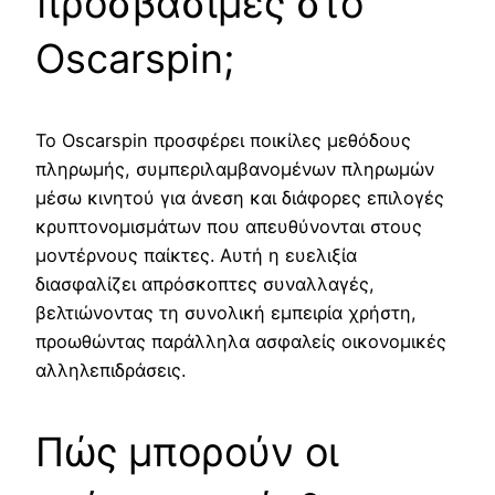
προσβάσιμες στο
Oscarspin;
Το Oscarspin προσφέρει ποικίλες μεθόδους
πληρωμής, συμπεριλαμβανομένων πληρωμών
μέσω κινητού για άνεση και διάφορες επιλογές
κρυπτονομισμάτων που απευθύνονται στους
μοντέρνους παίκτες. Αυτή η ευελιξία
διασφαλίζει απρόσκοπτες συναλλαγές,
βελτιώνοντας τη συνολική εμπειρία χρήστη,
προωθώντας παράλληλα ασφαλείς οικονομικές
αλληλεπιδράσεις.
Πώς μπορούν οι