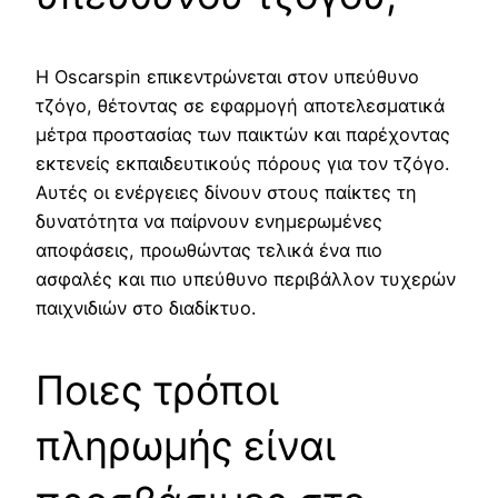
Η Oscarspin επικεντρώνεται στον υπεύθυνο
τζόγο, θέτοντας σε εφαρμογή αποτελεσματικά
μέτρα προστασίας των παικτών και παρέχοντας
εκτενείς εκπαιδευτικούς πόρους για τον τζόγο.
Αυτές οι ενέργειες δίνουν στους παίκτες τη
δυνατότητα να παίρνουν ενημερωμένες
αποφάσεις, προωθώντας τελικά ένα πιο
ασφαλές και πιο υπεύθυνο περιβάλλον τυχερών
παιχνιδιών στο διαδίκτυο.
Ποιες τρόποι
πληρωμής είναι