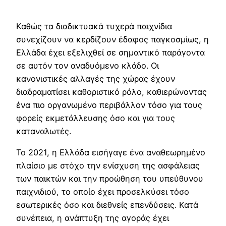
Καθώς τα διαδικτυακά τυχερά παιχνίδια
συνεχίζουν να κερδίζουν έδαφος παγκοσμίως, η
Ελλάδα έχει εξελιχθεί σε σημαντικό παράγοντα
σε αυτόν τον αναδυόμενο κλάδο. Οι
κανονιστικές αλλαγές της χώρας έχουν
διαδραματίσει καθοριστικό ρόλο, καθιερώνοντας
ένα πιο οργανωμένο περιβάλλον τόσο για τους
φορείς εκμετάλλευσης όσο και για τους
καταναλωτές.
Το 2021, η Ελλάδα εισήγαγε ένα αναθεωρημένο
πλαίσιο με στόχο την ενίσχυση της ασφάλειας
των παικτών και την προώθηση του υπεύθυνου
παιχνιδιού, το οποίο έχει προσελκύσει τόσο
εσωτερικές όσο και διεθνείς επενδύσεις. Κατά
συνέπεια, η ανάπτυξη της αγοράς έχει