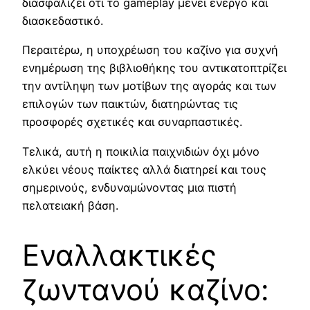
διασφαλίζει ότι το gameplay μένει ενεργό και
διασκεδαστικό.
Περαιτέρω, η υποχρέωση του καζίνο για συχνή
ενημέρωση της βιβλιοθήκης του αντικατοπτρίζει
την αντίληψη των μοτίβων της αγοράς και των
επιλογών των παικτών, διατηρώντας τις
προσφορές σχετικές και συναρπαστικές.
Τελικά, αυτή η ποικιλία παιχνιδιών όχι μόνο
ελκύει νέους παίκτες αλλά διατηρεί και τους
σημερινούς, ενδυναμώνοντας μια πιστή
πελατειακή βάση.
Εναλλακτικές
ζωντανού καζίνο: