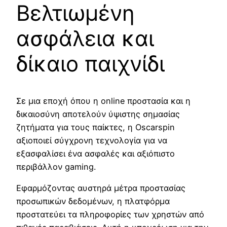
Βελτιωμένη
ασφάλεια και
δίκαιο παιχνίδι
Σε μια εποχή όπου η online προστασία και η
δικαιοσύνη αποτελούν ύψιστης σημασίας
ζητήματα για τους παίκτες, η Oscarspin
αξιοποιεί σύγχρονη τεχνολογία για να
εξασφαλίσει ένα ασφαλές και αξιόπιστο
περιβάλλον gaming.
Εφαρμόζοντας αυστηρά μέτρα προστασίας
προσωπικών δεδομένων, η πλατφόρμα
προστατεύει τα πληροφορίες των χρηστών από