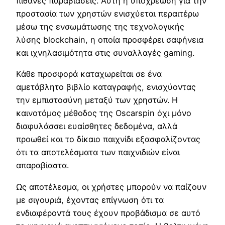
πιθανές παραβιάσεις. Αυτή η υποχρέωση για την
προστασία των χρηστών ενισχύεται περαιτέρω
μέσω της ενσωμάτωσης της τεχνολογικής
λύσης blockchain, η οποία προσφέρει σαφήνεια
και ιχνηλασιμότητα στις συναλλαγές gaming.
Κάθε προσφορά καταχωρείται σε ένα
αμετάβλητο βιβλίο καταγραφής, ενισχύοντας
την εμπιστοσύνη μεταξύ των χρηστών. Η
καινοτόμος μέθοδος της Oscarspin όχι μόνο
διαφυλάσσει ευαίσθητες δεδομένα, αλλά
προωθεί και το δίκαιο παιχνίδι εξασφαλίζοντας
ότι τα αποτελέσματα των παιχνιδιών είναι
απαραβίαστα.
Ως αποτέλεσμα, οι χρήστες μπορούν να παίζουν
με σιγουριά, έχοντας επίγνωση ότι τα
ενδιαφέροντά τους έχουν προβάδισμα σε αυτό