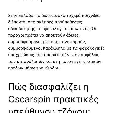
Στην Ελλάδα, τα διαδικτυακά τυχερά παιχνίδια
διέπονται από σκληρές προϋποθέσεις
αδειοδότησης και φορολογικές πολιτικές. Οι
πάροχοι πρέπει να αποκτούν άδειες,
συμμορφούμενοι με τους κανονισμούς,
συμμορφούμενοι παράλληλα με τις φορολογικές
υποχρεώσεις που αποσκοπούν στην ασφάλεια
των καταναλωτών και στη παραγωγή κρατικών
εσόδων μέσω του κλάδου.
Πώς διασφαλίζει η
Oscarspin πρακτικές
υπεύθυνου τζόγου;