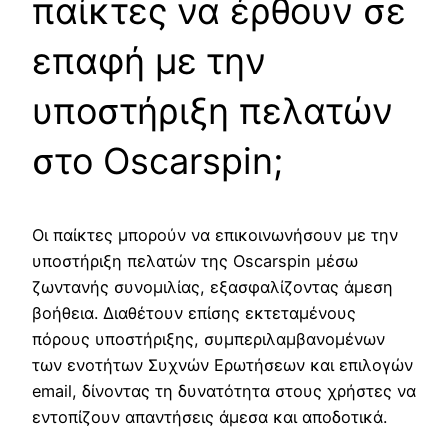
παίκτες να έρθουν σε
επαφή με την
υποστήριξη πελατών
στο Oscarspin;
Οι παίκτες μπορούν να επικοινωνήσουν με την
υποστήριξη πελατών της Oscarspin μέσω
ζωντανής συνομιλίας, εξασφαλίζοντας άμεση
βοήθεια. Διαθέτουν επίσης εκτεταμένους
πόρους υποστήριξης, συμπεριλαμβανομένων
των ενοτήτων Συχνών Ερωτήσεων και επιλογών
email, δίνοντας τη δυνατότητα στους χρήστες να
εντοπίζουν απαντήσεις άμεσα και αποδοτικά.