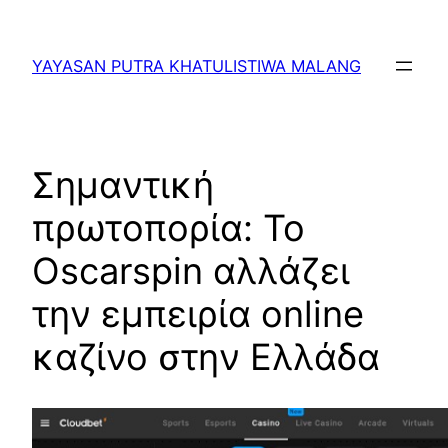
Lewati
ke
YAYASAN PUTRA KHATULISTIWA MALANG
konten
Σημαντική
πρωτοπορία: Το
Oscarspin αλλάζει
την εμπειρία online
καζίνο στην Ελλάδα