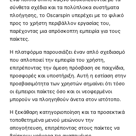
σύνθετα σχέδια και τα πολύπλοκα συστήματα
πλοήγησης, το Oscarspin υπερέχει με το φιλικό
προς το χρήστη περιβάλλον εργασίας του,
παρέχοντας μια απρόσκοπτη εμπειρία για τους
παίκτες.
Η πλατφόρμα παρουσιάζει έναν απλό σχεδιασμό
που απλοποιεί την εμπειρία του χρήστη,
επιτρέποντας την άμεση πρόσβαση σε παιχνίδια,
προσφορές και υποστήριξη. Αυτή η εστίαση στην
προσβασιμότητα των χρηστών σημαίνει ότι τόσο
οι έμπειροι παίκτες όσο και οι νεοφερμένοι
μπορούν να πλοηγηθούν άνετα στον ιστότοπο.
Η ξεκάθαρη κατηγοριοποίηση και τα προσεκτικά
τοποθετημένα μενού μειώνουν την
απογοήτευση, επιτρέποντας στους παίκτες να
βρίσκουν γρήγορα τις αγαπημένες