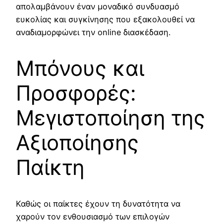
απολαμβάνουν έναν μοναδικό συνδυασμό
ευκολίας και συγκίνησης που εξακολουθεί να
αναδιαμορφώνει την online διασκέδαση.
Μπόνους και
Προσφορές:
Μεγιστοποίηση της
Αξιοποίησης
Παίκτη
Καθώς οι παίκτες έχουν τη δυνατότητα να
χαρούν τον ενθουσιασμό των επιλογών