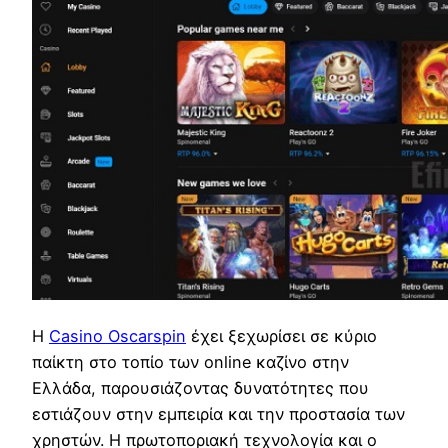
Η
Casino Oscarspin
έχει ξεχωρίσει σε κύριο
παίκτη στο τοπίο των online καζίνο στην
Ελλάδα, παρουσιάζοντας δυνατότητες που
εστιάζουν στην εμπειρία και την προστασία των
χρηστών. Η πρωτοποριακή τεχνολογία και ο