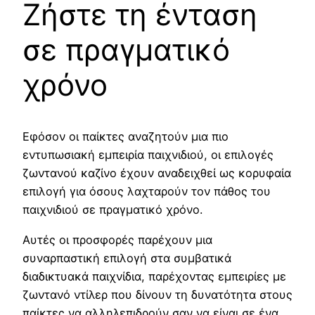
Ζήστε τη ένταση
σε πραγματικό
χρόνο
Εφόσον οι παίκτες αναζητούν μια πιο
εντυπωσιακή εμπειρία παιχνιδιού, οι επιλογές
ζωντανού καζίνο έχουν αναδειχθεί ως κορυφαία
επιλογή για όσους λαχταρούν τον πάθος του
παιχνιδιού σε πραγματικό χρόνο.
Αυτές οι προσφορές παρέχουν μια
συναρπαστική επιλογή στα συμβατικά
διαδικτυακά παιχνίδια, παρέχοντας εμπειρίες με
ζωντανό ντίλερ που δίνουν τη δυνατότητα στους
παίκτες να αλληλεπιδρούν σαν να είναι σε ένα