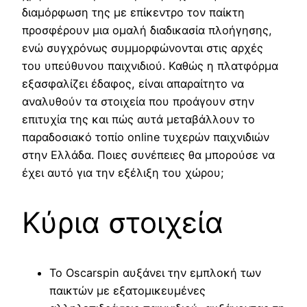
διαμόρφωση της με επίκεντρο τον παίκτη
προσφέρουν μια ομαλή διαδικασία πλοήγησης,
ενώ συγχρόνως συμμορφώνονται στις αρχές
του υπεύθυνου παιχνιδιού. Καθώς η πλατφόρμα
εξασφαλίζει έδαφος, είναι απαραίτητο να
αναλυθούν τα στοιχεία που προάγουν στην
επιτυχία της και πώς αυτά μεταβάλλουν το
παραδοσιακό τοπίο online τυχερών παιχνιδιών
στην Ελλάδα. Ποιες συνέπειες θα μπορούσε να
έχει αυτό για την εξέλιξη του χώρου;
Κύρια στοιχεία
Το Oscarspin αυξάνει την εμπλοκή των
παικτών με εξατομικευμένες