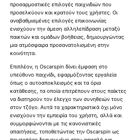
προσαρμοστικές επιλογές παιχνιδιών που
προσελκύουν και κρατούν τους χρήστες. Οι
αναβαθμισμένες επιλογές επικοινωνίας
ενισχύουν την άμεση αλληλεπίδραση μεταξύ
παικτών και ομάδων βοήθειας, δημιουργώντας
μια ατμόσφαιρα προσανατολισμένη στην
κοινότητα.
Επιπλέον, η Oscarspin δίνει έμφαση στο
υπεύθυνο παιχνίδι, εφαρμόζοντας εργαλεία
όπως ο αυτοαποκλεισμός και τα όρια
κατάθεσης, τα οποία επιτρέπουν στους παίκτες
να διατηρούν τον έλεγχο των συνηθειών τους
στον τζόγο. Αυτά τα χαρακτηριστικά όχι μόνο
ενισχύουν την εμπειρία του χρήστη, αλλά και
συμμορφώνονται με τις κανονιστικές
απαιτήσεις, τοποθετώντας την Oscarspin ως
πρωτοπόρο δεσμευμένο στην ασφαλή και