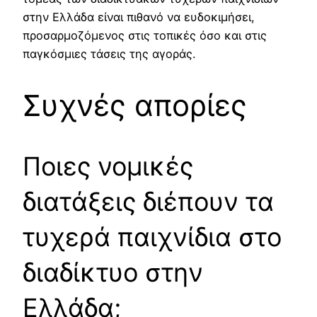
στην Ελλάδα είναι πιθανό να ευδοκιμήσει,
προσαρμοζόμενος στις τοπικές όσο και στις
παγκόσμιες τάσεις της αγοράς.
Συχνές απορίες
Ποιες νομικές
διατάξεις διέπουν τα
τυχερά παιχνίδια στο
διαδίκτυο στην
Ελλάδα;