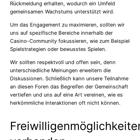
Rückmeldung erhalten, wodurch ein Umfeld
gemeinsamen Wachstums unterstützt wird.
Um das Engagement zu maximieren, sollten wir
uns auf spezifische Bereiche innerhalb der
Casino-Community fokussieren, wie zum Beispiel
Spielstrategien oder bewusstes Spielen.
Wir sollten respektvoll und offen sein, denn
unterschiedliche Meinungen erweitern die
Diskussionen. Schließlich kann unsere Teilnahme
an diesen Foren das Begreifen der Gemeinschaft
vertiefen und uns auf eine Art vereinen, wie es
herkömmliche Interaktionen oft nicht können.
Freiwilligenmöglichkeite