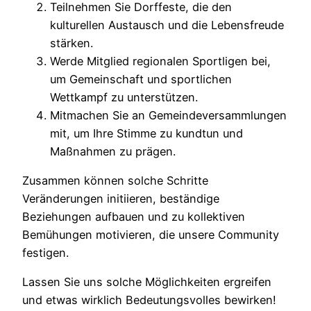
Teilnehmen Sie Dorffeste, die den
kulturellen Austausch und die Lebensfreude
stärken.
Werde Mitglied regionalen Sportligen bei,
um Gemeinschaft und sportlichen
Wettkampf zu unterstützen.
Mitmachen Sie an Gemeindeversammlungen
mit, um Ihre Stimme zu kundtun und
Maßnahmen zu prägen.
Zusammen können solche Schritte
Veränderungen initiieren, beständige
Beziehungen aufbauen und zu kollektiven
Bemühungen motivieren, die unsere Community
festigen.
Lassen Sie uns solche Möglichkeiten ergreifen
und etwas wirklich Bedeutungsvolles bewirken!