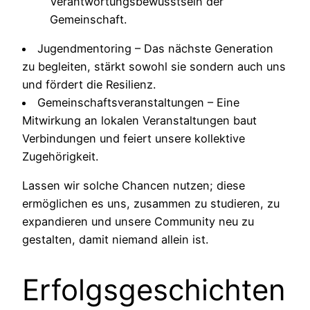
Verantwortungsbewusstsein der
Gemeinschaft.
Jugendmentoring – Das nächste Generation
zu begleiten, stärkt sowohl sie sondern auch uns
und fördert die Resilienz.
Gemeinschaftsveranstaltungen – Eine
Mitwirkung an lokalen Veranstaltungen baut
Verbindungen und feiert unsere kollektive
Zugehörigkeit.
Lassen wir solche Chancen nutzen; diese
ermöglichen es uns, zusammen zu studieren, zu
expandieren und unsere Community neu zu
gestalten, damit niemand allein ist.
Erfolgsgeschichten