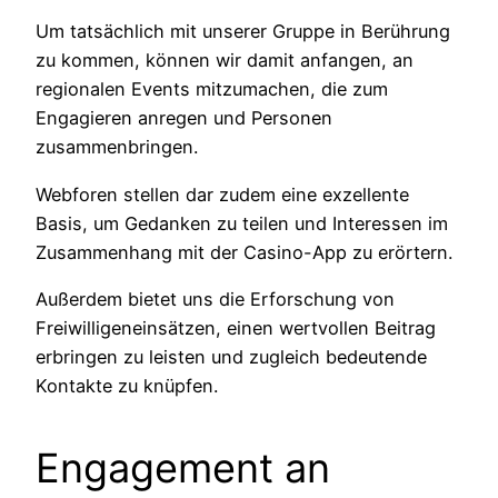
Um tatsächlich mit unserer Gruppe in Berührung
zu kommen, können wir damit anfangen, an
regionalen Events mitzumachen, die zum
Engagieren anregen und Personen
zusammenbringen.
Webforen stellen dar zudem eine exzellente
Basis, um Gedanken zu teilen und Interessen im
Zusammenhang mit der Casino-App zu erörtern.
Außerdem bietet uns die Erforschung von
Freiwilligeneinsätzen, einen wertvollen Beitrag
erbringen zu leisten und zugleich bedeutende
Kontakte zu knüpfen.
Engagement an