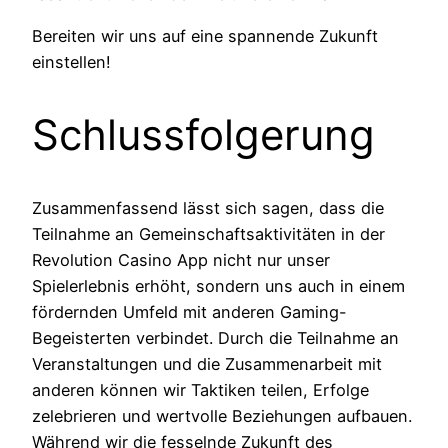
Bereiten wir uns auf eine spannende Zukunft
einstellen!
Schlussfolgerung
Zusammenfassend lässt sich sagen, dass die
Teilnahme an Gemeinschaftsaktivitäten in der
Revolution Casino App nicht nur unser
Spielerlebnis erhöht, sondern uns auch in einem
fördernden Umfeld mit anderen Gaming-
Begeisterten verbindet. Durch die Teilnahme an
Veranstaltungen und die Zusammenarbeit mit
anderen können wir Taktiken teilen, Erfolge
zelebrieren und wertvolle Beziehungen aufbauen.
Während wir die fesselnde Zukunft des