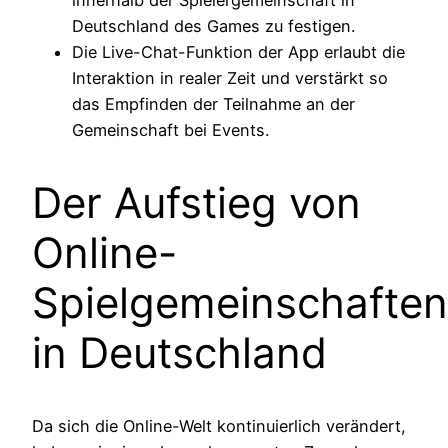
Deutschland des Games zu festigen.
Die Live-Chat-Funktion der App erlaubt die
Interaktion in realer Zeit und verstärkt so
das Empfinden der Teilnahme an der
Gemeinschaft bei Events.
Der Aufstieg von
Online-
Spielgemeinschaften
in Deutschland
Da sich die Online-Welt kontinuierlich verändert,