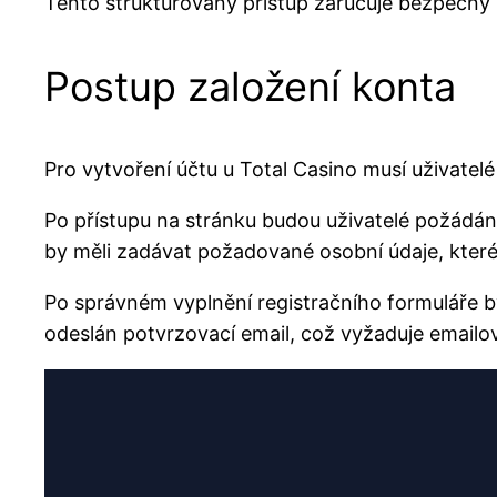
Tento strukturovaný přístup zaručuje bezpečný 
Postup založení konta
Pro vytvoření účtu u Total Casino musí uživatelé
Po přístupu na stránku budou uživatelé požádáni
by měli zadávat požadované osobní údaje, které
Po správném vyplnění registračního formuláře by
odeslán potvrzovací email, což vyžaduje emailo