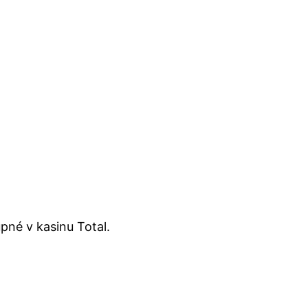
upné v kasinu Total.