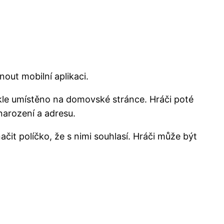
nout mobilní aplikaci.
vykle umístěno na domovské stránce. Hráči poté
narození a adresu.
it políčko, že s nimi souhlasí. Hráči může být