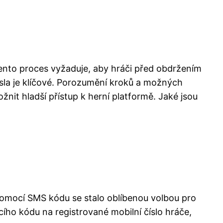
ento proces vyžaduje, aby hráči před obdržením
ísla je klíčové. Porozumění kroků a možných
nit hladší přístup k herní platformě. Jaké jsou
pomocí SMS kódu se stalo oblíbenou volbou pro
ího kódu na registrované mobilní číslo hráče,