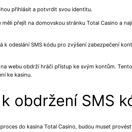
ou přihlásit a potvrdit svou identitu.
 měli přejít na domovskou stránku Total Casino a najít
 k odeslání SMS kódu pro zvýšení zabezpečení kont. H
na webu obdrží hráči přístup ke svým kontům. Tent
ní ke kasinu.
 k obdržení SMS k
 proces do kasina Total Casino, budou muset provést 