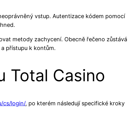
uje neoprávněný vstup. Autentizace kódem pomocí
ihned.
istovat metody zachycení. Obecně řečeno zůstává
 a přístupu k kontům.
u Total Casino
u/cs/login/
, po kterém následují specifické kroky