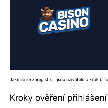
Jakmile se zaregistrují, jsou uživatelé o krok bl
Kroky ověření přihlášení