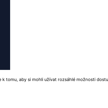
íže k tomu, aby si mohli užívat rozsáhlé možnosti dost