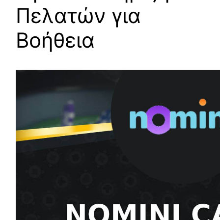
Πελατών για
Βοήθεια