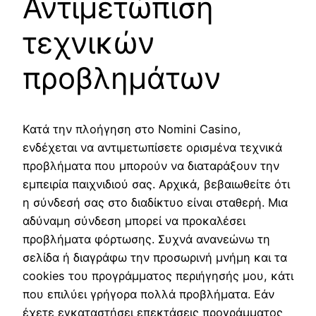
Αντιμετώπιση
τεχνικών
προβλημάτων
Κατά την πλοήγηση στο Nomini Casino,
ενδέχεται να αντιμετωπίσετε ορισμένα τεχνικά
προβλήματα που μπορούν να διαταράξουν την
εμπειρία παιχνιδιού σας. Αρχικά, βεβαιωθείτε ότι
η σύνδεσή σας στο διαδίκτυο είναι σταθερή. Μια
αδύναμη σύνδεση μπορεί να προκαλέσει
προβλήματα φόρτωσης. Συχνά ανανεώνω τη
σελίδα ή διαγράφω την προσωρινή μνήμη και τα
cookies του προγράμματος περιήγησής μου, κάτι
που επιλύει γρήγορα πολλά προβλήματα. Εάν
έχετε εγκαταστήσει επεκτάσεις προγράμματος