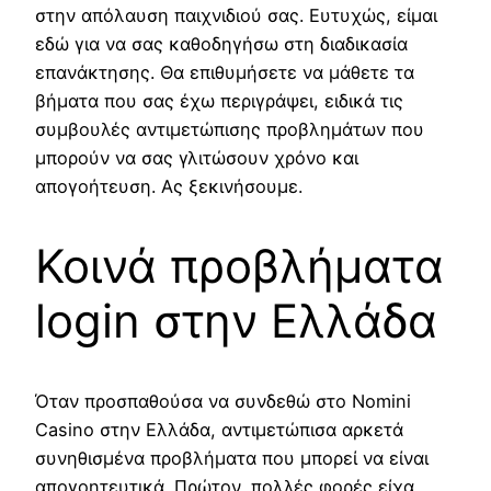
στην απόλαυση παιχνιδιού σας. Ευτυχώς, είμαι
εδώ για να σας καθοδηγήσω στη διαδικασία
επανάκτησης. Θα επιθυμήσετε να μάθετε τα
βήματα που σας έχω περιγράψει, ειδικά τις
συμβουλές αντιμετώπισης προβλημάτων που
μπορούν να σας γλιτώσουν χρόνο και
απογοήτευση. Ας ξεκινήσουμε.
Κοινά προβλήματα
login στην Ελλάδα
Όταν προσπαθούσα να συνδεθώ στο Nomini
Casino στην Ελλάδα, αντιμετώπισα αρκετά
συνηθισμένα προβλήματα που μπορεί να είναι
απογοητευτικά. Πρώτον, πολλές φορές είχα