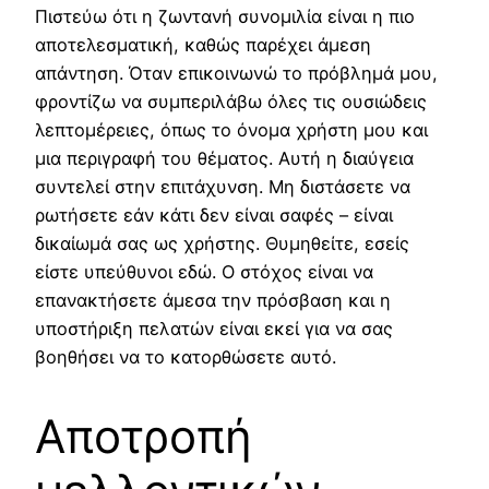
Πιστεύω ότι η ζωντανή συνομιλία είναι η πιο
αποτελεσματική, καθώς παρέχει άμεση
απάντηση. Όταν επικοινωνώ το πρόβλημά μου,
φροντίζω να συμπεριλάβω όλες τις ουσιώδεις
λεπτομέρειες, όπως το όνομα χρήστη μου και
μια περιγραφή του θέματος. Αυτή η διαύγεια
συντελεί στην επιτάχυνση. Μη διστάσετε να
ρωτήσετε εάν κάτι δεν είναι σαφές – είναι
δικαίωμά σας ως χρήστης. Θυμηθείτε, εσείς
είστε υπεύθυνοι εδώ. Ο στόχος είναι να
επανακτήσετε άμεσα την πρόσβαση και η
υποστήριξη πελατών είναι εκεί για να σας
βοηθήσει να το κατορθώσετε αυτό.
Αποτροπή