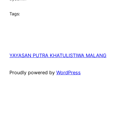
Tags:
YAYASAN PUTRA KHATULISTIWA MALANG
Proudly powered by
WordPress