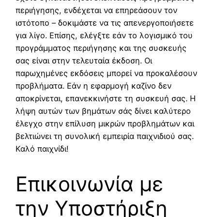
περιήγησης, ενδέχεται να επηρεάσουν τον
ιστότοπο – δοκιμάστε να τις απενεργοποιήσετε
για λίγο. Επίσης, ελέγξτε εάν το λογισμικό του
προγράμματος περιήγησης και της συσκευής
σας είναι στην τελευταία έκδοση. Οι
παρωχημένες εκδόσεις μπορεί να προκαλέσουν
προβλήματα. Εάν η εφαρμογή καζίνο δεν
αποκρίνεται, επανεκκινήστε τη συσκευή σας. Η
λήψη αυτών των βημάτων σάς δίνει καλύτερο
έλεγχο στην επίλυση μικρών προβλημάτων και
βελτιώνει τη συνολική εμπειρία παιχνιδιού σας.
Καλό παιχνίδι!
Επικοινωνία με
την Υποστήριξη