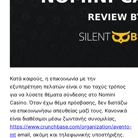
Κατά καιρούς, η επικοινωνία με την
εξυπηρέτηση πελατών είναι ο πιο ταχύς τρόπος
για να λύσετε θέματα σύνδεσης στο Nomini
Casino. Όταν έχω θέμα πρόσβασης, δεν διστάζω
να επικοινωνήσω απευθείας μαζί τους. Κανονικά
είναι διαθέσιμοι μέσω ζωντανής συνομιλίας,
https://www.crunchbase.com/organization/avento-
mt
email, ακόμη και τηλεφωνικής υποστήριξης.