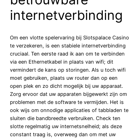
internetverbinding
Om een vlotte spelervaring bij Slotspalace Casino
te verzekeren, is een stabiele internetverbinding
cruciaal. Ten eerste raad ik aan om te verbinden
via een Ethernetkabel in plaats van wifi; dit
vermindert de kans op storingen. Als u toch wifi
moet gebruiken, plaats uw router dan op een
open plek en zo dicht mogelijk bij uw apparaat.
Zorg ervoor dat uw apparaten bijgewerkt zijn om
problemen met de software te vermijden. Het is
ook wijs om onnodige applicaties of tabbladen te
sluiten die bandbreedte verbruiken. Check ten
slotte regelmatig uw internetsnelheid; als deze
constant traag is, overweeg dan om met uw