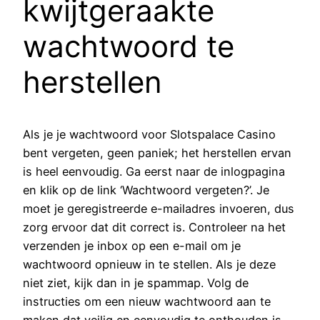
kwijtgeraakte
wachtwoord te
herstellen
Als je je wachtwoord voor Slotspalace Casino
bent vergeten, geen paniek; het herstellen ervan
is heel eenvoudig. Ga eerst naar de inlogpagina
en klik op de link ‘Wachtwoord vergeten?’. Je
moet je geregistreerde e-mailadres invoeren, dus
zorg ervoor dat dit correct is. Controleer na het
verzenden je inbox op een e-mail om je
wachtwoord opnieuw in te stellen. Als je deze
niet ziet, kijk dan in je spammap. Volg de
instructies om een nieuw wachtwoord aan te