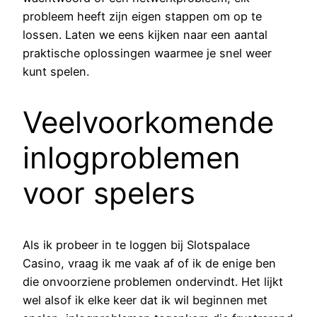
probleem heeft zijn eigen stappen om op te
lossen. Laten we eens kijken naar een aantal
praktische oplossingen waarmee je snel weer
kunt spelen.
Veelvoorkomende
inlogproblemen
voor spelers
Als ik probeer in te loggen bij Slotspalace
Casino, vraag ik me vaak af of ik de enige ben
die onvoorziene problemen ondervindt. Het lijkt
wel alsof ik elke keer dat ik wil beginnen met