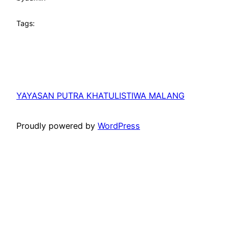
Tags:
YAYASAN PUTRA KHATULISTIWA MALANG
Proudly powered by
WordPress