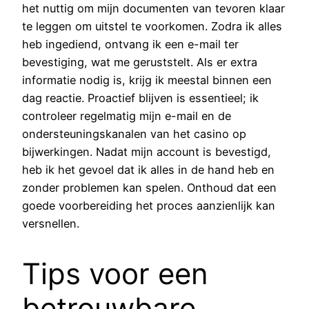
het nuttig om mijn documenten van tevoren klaar
te leggen om uitstel te voorkomen. Zodra ik alles
heb ingediend, ontvang ik een e-mail ter
bevestiging, wat me geruststelt. Als er extra
informatie nodig is, krijg ik meestal binnen een
dag reactie. Proactief blijven is essentieel; ik
controleer regelmatig mijn e-mail en de
ondersteuningskanalen van het casino op
bijwerkingen. Nadat mijn account is bevestigd,
heb ik het gevoel dat ik alles in de hand heb en
zonder problemen kan spelen. Onthoud dat een
goede voorbereiding het proces aanzienlijk kan
versnellen.
Tips voor een
betrouwbare