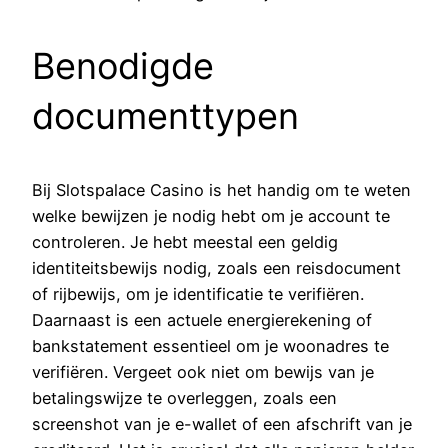
Benodigde
documenttypen
Bij Slotspalace Casino is het handig om te weten
welke bewijzen je nodig hebt om je account te
controleren. Je hebt meestal een geldig
identiteitsbewijs nodig, zoals een reisdocument
of rijbewijs, om je identificatie te verifiëren.
Daarnaast is een actuele energierekening of
bankstatement essentieel om je woonadres te
verifiëren. Vergeet ook niet om bewijs van je
betalingswijze te overleggen, zoals een
screenshot van je e-wallet of een afschrift van je