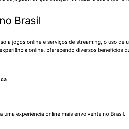
no Brasil
o a jogos online e serviços de streaming, o uso de 
xperiência online, oferecendo diversos benefícios q
ica
a uma experiência online mais envolvente no Brasil.