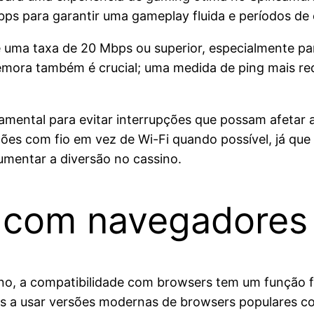
ps para garantir uma gameplay fluida e períodos de
uma taxa de 20 Mbps ou superior, especialmente pa
demora também é crucial; uma medida de ping mais 
amental para evitar interrupções que possam afetar 
ções com fio em vez de Wi-Fi quando possível, já que
aumentar a diversão no cassino.
e com navegadores
o, a compatibilidade com browsers tem um função f
os a usar versões modernas de browsers populares co