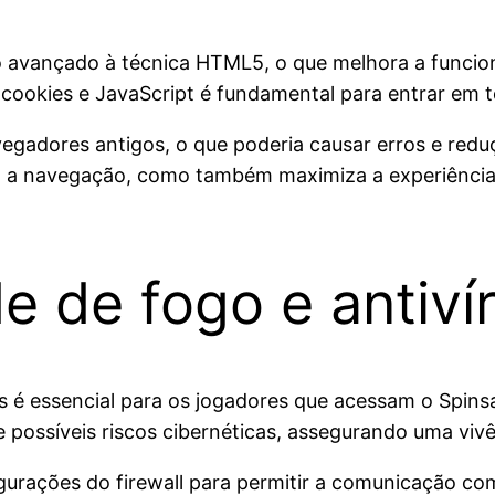
avançado à técnica HTML5, o que melhora a funciona
 cookies e JavaScript é fundamental para entrar em 
egadores antigos, o que poderia causar erros e red
a a navegação, como também maximiza a experiência
e de fogo e antiví
us é essencial para os jogadores que acessam o Spins
 possíveis riscos cibernéticas, assegurando uma vivên
urações do firewall para permitir a comunicação com