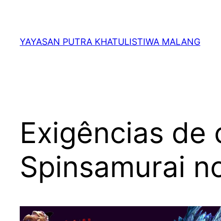
Lewati
ke
konten
YAYASAN PUTRA KHATULISTIWA MALANG
Exigências de
Spinsamurai no