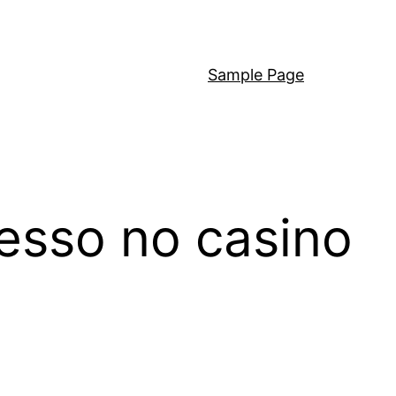
Sample Page
esso no casino