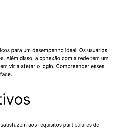
ficos para um desempenho ideal. Os usuários
s. Além disso, a conexão com a rede tem um
em vir a afetar o login. Compreender esses
face.
tivos
satisfazem aos requisitos particulares do