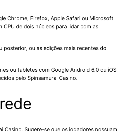
e Chrome, Firefox, Apple Safari ou Microsoft
 CPU de dois núcleos para lidar com as
posterior, ou as edições mais recentes do
nes ou tabletes com Google Android 6.0 ou iOS
recidos pelo Spinsamurai Casino.
rede
ai Casino. Sugere-se que os jogadores possuam