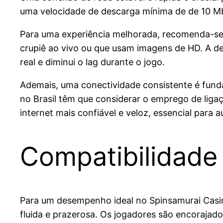
uma velocidade de descarga mínima de de 10 Mb
Para uma experiência melhorada, recomenda-se 
crupiê ao vivo ou que usam imagens de HD. A 
real e diminui o lag durante o jogo.
Ademais, uma conectividade consistente é fund
no Brasil têm que considerar o emprego de liga
internet mais confiável e veloz, essencial para 
Compatibilidad
Para um desempenho ideal no Spinsamurai Casin
fluida e prazerosa. Os jogadores são encorajad