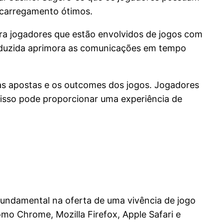
 carregamento ótimos.
ra jogadores que estão envolvidos de jogos com
reduzida aprimora as comunicações em tempo
as apostas e os outcomes dos jogos. Jogadores
 isso pode proporcionar uma experiência de
undamental na oferta de uma vivência de jogo
mo Chrome, Mozilla Firefox, Apple Safari e