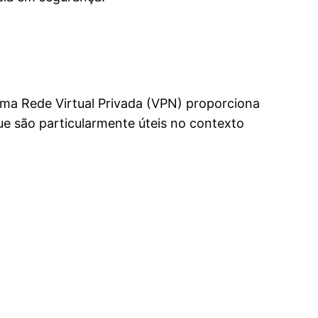
uma Rede Virtual Privada (VPN) proporciona
ue são particularmente úteis no contexto