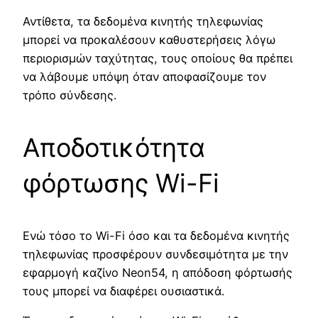
Αντίθετα, τα δεδομένα κινητής τηλεφωνίας
μπορεί να προκαλέσουν καθυστερήσεις λόγω
περιορισμών ταχύτητας, τους οποίους θα πρέπει
να λάβουμε υπόψη όταν αποφασίζουμε τον
τρόπο σύνδεσης.
Αποδοτικότητα
φόρτωσης Wi-Fi
Ενώ τόσο το Wi-Fi όσο και τα δεδομένα κινητής
τηλεφωνίας προσφέρουν συνδεσιμότητα με την
εφαρμογή καζίνο Neon54, η απόδοση φόρτωσής
τους μπορεί να διαφέρει ουσιαστικά.