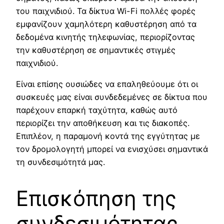
του παιχνιδιού. Τα δίκτυα Wi-Fi πολλές φορές
εμφανίζουν χαμηλότερη καθυστέρηση από τα
δεδομένα κινητής τηλεφωνίας, περιορίζοντας
την καθυστέρηση σε σημαντικές στιγμές
παιχνιδιού.
Είναι επίσης ουσιώδες να επαληθεύουμε ότι οι
συσκευές μας είναι συνδεδεμένες σε δίκτυα που
παρέχουν επαρκή ταχύτητα, καθώς αυτό
περιορίζει την αποθήκευση και τις διακοπές.
Επιπλέον, η παραμονή κοντά της εγγύτητας με
τον δρομολογητή μπορεί να ενισχύσει σημαντικά
τη συνδεσιμότητά μας.
Επισκόπηση της
συνδεσιμότητας