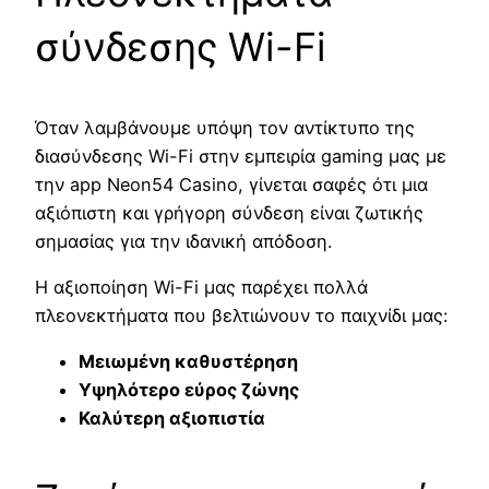
σύνδεσης Wi-Fi
Όταν λαμβάνουμε υπόψη τον αντίκτυπο της
διασύνδεσης Wi-Fi στην εμπειρία gaming μας με
την app Neon54 Casino, γίνεται σαφές ότι μια
αξιόπιστη και γρήγορη σύνδεση είναι ζωτικής
σημασίας για την ιδανική απόδοση.
Η αξιοποίηση Wi-Fi μας παρέχει πολλά
πλεονεκτήματα που βελτιώνουν το παιχνίδι μας:
Μειωμένη καθυστέρηση
Υψηλότερο εύρος ζώνης
Καλύτερη αξιοπιστία