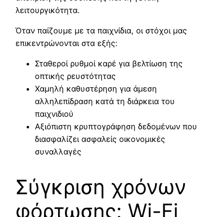
λειτουργικότητα.
Όταν παίζουμε με τα παιχνίδια, οι στόχοι μας
επικεντρώνονται στα εξής:
Σταθεροί ρυθμοί καρέ για βελτίωση της
οπτικής ρευστότητας
Χαμηλή καθυστέρηση για άμεση
αλληλεπίδραση κατά τη διάρκεια του
παιχνιδιού
Αξιόπιστη κρυπτογράφηση δεδομένων που
διασφαλίζει ασφαλείς οικονομικές
συναλλαγές
Σύγκριση χρόνων
φόρτωσης: Wi-Fi