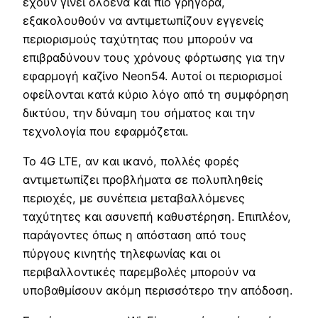
έχουν γίνει ολοένα και πιο γρήγορα,
εξακολουθούν να αντιμετωπίζουν εγγενείς
περιορισμούς ταχύτητας που μπορούν να
επιβραδύνουν τους χρόνους φόρτωσης για την
εφαρμογή καζίνο Neon54. Αυτοί οι περιορισμοί
οφείλονται κατά κύριο λόγο από τη συμφόρηση
δικτύου, την δύναμη του σήματος και την
τεχνολογία που εφαρμόζεται.
Το 4G LTE, αν και ικανό, πολλές φορές
αντιμετωπίζει προβλήματα σε πολυπληθείς
περιοχές, με συνέπεια μεταβαλλόμενες
ταχύτητες και ασυνεπή καθυστέρηση. Επιπλέον,
παράγοντες όπως η απόσταση από τους
πύργους κινητής τηλεφωνίας και οι
περιβαλλοντικές παρεμβολές μπορούν να
υποβαθμίσουν ακόμη περισσότερο την απόδοση.