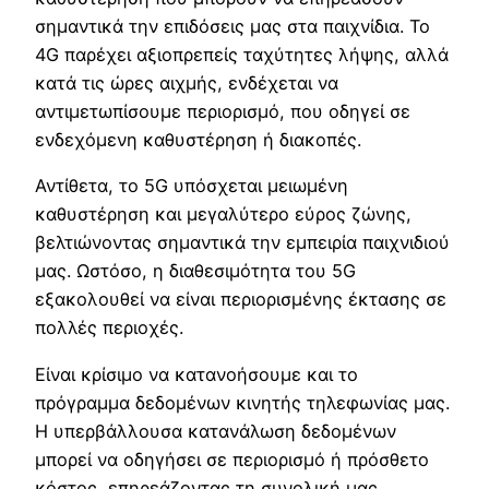
σημαντικά την επιδόσεις μας στα παιχνίδια. Το
4G παρέχει αξιοπρεπείς ταχύτητες λήψης, αλλά
κατά τις ώρες αιχμής, ενδέχεται να
αντιμετωπίσουμε περιορισμό, που οδηγεί σε
ενδεχόμενη καθυστέρηση ή διακοπές.
Αντίθετα, το 5G υπόσχεται μειωμένη
καθυστέρηση και μεγαλύτερο εύρος ζώνης,
βελτιώνοντας σημαντικά την εμπειρία παιχνιδιού
μας. Ωστόσο, η διαθεσιμότητα του 5G
εξακολουθεί να είναι περιορισμένης έκτασης σε
πολλές περιοχές.
Είναι κρίσιμο να κατανοήσουμε και το
πρόγραμμα δεδομένων κινητής τηλεφωνίας μας.
Η υπερβάλλουσα κατανάλωση δεδομένων
μπορεί να οδηγήσει σε περιορισμό ή πρόσθετο
κόστος, επηρεάζοντας τη συνολική μας