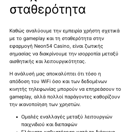
σταθερότητα
Καθώς αναλύουμε την εμπειρία χρήστη σχετικά
με το gameplay και τη σταθερότητα στην
εφαρμογή Neon54 Casino, είναι ζωτικής
σημασίας να διακρίνουμε την ισορροπία μεταξύ
αισθητικής και λειτουργικότητας.
Η ανάλυσή μας αποκαλύπτει ότι τόσο η
απόδοση του WiFi όσο και των δεδομένων
κινητής τηλεφωνίας μπορούν να επηρεάσουν το
gameplay, αλλά πολλοί παράγοντες καθορίζουν
την ικανοποίηση των χρηστών.
Ομαλές εναλλαγές μεταξύ λειτουργιών
παιχνιδιού και διεπαφών