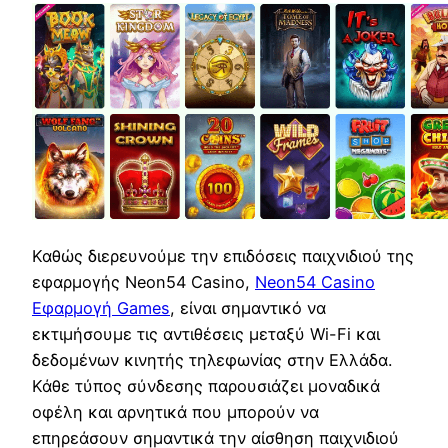
Καθώς διερευνούμε την επιδόσεις παιχνιδιού της
εφαρμογής Neon54 Casino,
Neon54 Casino
Εφαρμογή Games
, είναι σημαντικό να
εκτιμήσουμε τις αντιθέσεις μεταξύ Wi-Fi και
δεδομένων κινητής τηλεφωνίας στην Ελλάδα.
Κάθε τύπος σύνδεσης παρουσιάζει μοναδικά
οφέλη και αρνητικά που μπορούν να
επηρεάσουν σημαντικά την αίσθηση παιχνιδιού