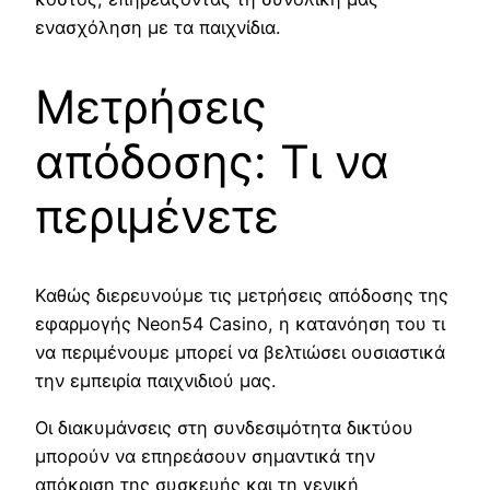
ενασχόληση με τα παιχνίδια.
Μετρήσεις
απόδοσης: Τι να
περιμένετε
Καθώς διερευνούμε τις μετρήσεις απόδοσης της
εφαρμογής Neon54 Casino, η κατανόηση του τι
να περιμένουμε μπορεί να βελτιώσει ουσιαστικά
την εμπειρία παιχνιδιού μας.
Οι διακυμάνσεις στη συνδεσιμότητα δικτύου
μπορούν να επηρεάσουν σημαντικά την
απόκριση της συσκευής και τη γενική