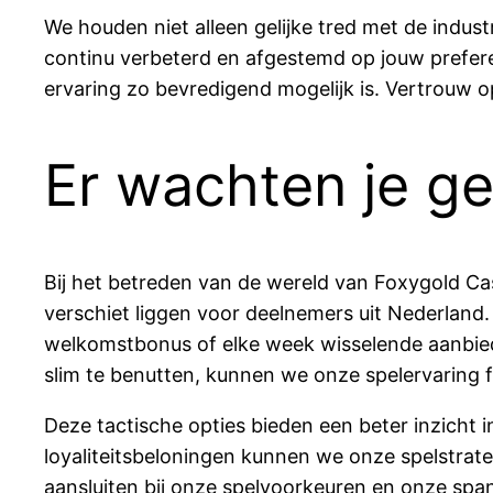
We houden niet alleen gelijke tred met de indu
continu verbeterd en afgestemd op jouw preferent
ervaring zo bevredigend mogelijk is. Vertrouw
Er wachten je ge
Bij het betreden van de wereld van Foxygold Cas
verschiet liggen voor deelnemers uit Nederlan
welkomstbonus of elke week wisselende aanbied
slim te benutten, kunnen we onze spelervaring f
Deze tactische opties bieden een beter inzicht 
loyaliteitsbeloningen kunnen we onze spelstrat
aansluiten bij onze spelvoorkeuren en onze spa