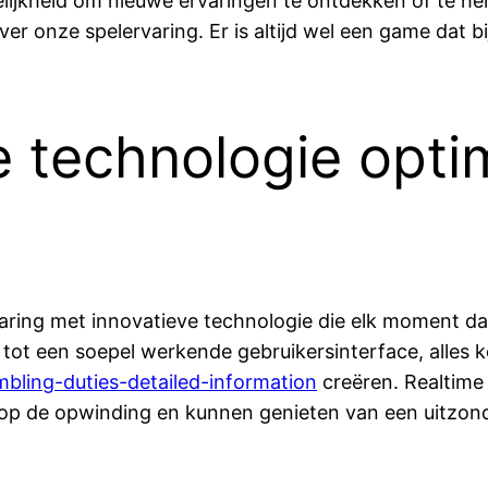
lijkheid om nieuwe ervaringen te ontdekken of te he
over onze spelervaring. Er is altijd wel een game dat
technologie optim
varing met innovatieve technologie die elk moment d
ot een soepel werkende gebruikersinterface, alles 
bling-duties-detailed-information
creëren. Realtime
p de opwinding en kunnen genieten van een uitzonde