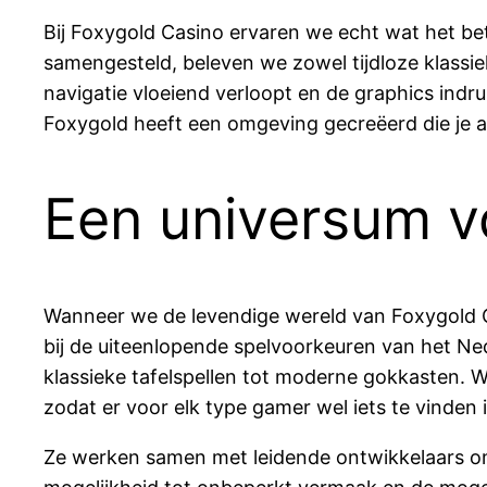
Bij Foxygold Casino ervaren we echt wat het be
samengesteld, beleven we zowel tijdloze klassi
navigatie vloeiend verloopt en de graphics ind
Foxygold heeft een omgeving gecreëerd die je a
Een universum vo
Wanneer we de levendige wereld van Foxygold Ca
bij de uiteenlopende spelvoorkeuren van het Ned
klassieke tafelspellen tot moderne gokkasten. 
zodat er voor elk type gamer wel iets te vinden i
Ze werken samen met leidende ontwikkelaars om