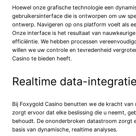
Hoewel onze grafische technologie een dynamisc
gebruikersinterface die is ontworpen om uw spele
ontwerp. Navigeren op ons platform voelt als e
Onze interface is het resultaat van nauwkeurig
efficiëntie. We hebben processen vereenvoudigd,
willen we uw controle en tevredenheid vergrote
Casino te bieden heeft.
Realtime data-integrati
Bij Foxygold Casino benutten we de kracht van 
zorgt ervoor dat elke beslissing die u neemt, g
behoudt. De ononderbroken datastroom zorgt erv
basis van dynamische, realtime analyses.