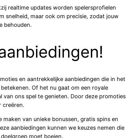
zij realtime updates worden spelersprofielen
 om snelheid, maar ook om precisie, zodat jouw
te behouden.
 aanbiedingen!
moties en aantrekkelijke aanbiedingen die in het
 betekenen. Of het nu gaat om een royale
 van ons spel te genieten. Door deze promoties
r creëren.
te maken van unieke bonussen, gratis spins en
n deze aanbiedingen kunnen we keuzes nemen die
n doelgroep moet boeien.