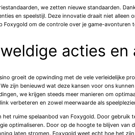
striestandaarden, we zetten nieuwe standaarden. Dank
ies en speelstijl. Deze innovatie draait niet alleen
 op Foxygold om de controle over je game-avonturen 
weldige acties en
ino groeit de opwinding met de vele verleidelijke pro
d. We zijn benieuwd wat deze kansen voor ons kunnen
ingen, we krijgen steeds meer manieren om optimaal
link verbeteren en zowel meerwaarde als speelplezie
in het ruime spelaanbod van Foxygold. Door gebruik 
egie optimaliseren. Door op de hoogte te blijven va
nning laten stromen. Foxygold weet echt hoe het zij