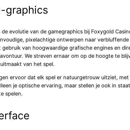
g-graphics
is de evolutie van de gamegraphics bij Foxygold Cas
voudige, pixelachtige ontwerpen naar verbluffende 
 gebruik van hoogwaardige grafische engines en dir
al avontuur. We streven ernaar om op de hoogte te bli
l uitmaakt van het spel.
en ervoor dat elk spel er natuurgetrouw uitziet, met e
een je optische ervaring, maar stellen je ook in sta
e spelen.
erface