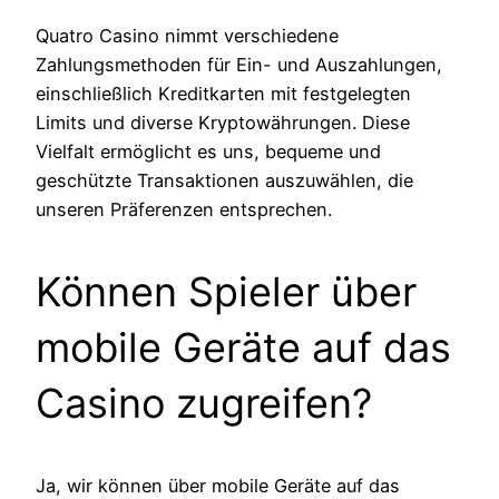
Quatro Casino nimmt verschiedene
Zahlungsmethoden für Ein- und Auszahlungen,
einschließlich Kreditkarten mit festgelegten
Limits und diverse Kryptowährungen. Diese
Vielfalt ermöglicht es uns, bequeme und
geschützte Transaktionen auszuwählen, die
unseren Präferenzen entsprechen.
Können Spieler über
mobile Geräte auf das
Casino zugreifen?
Ja, wir können über mobile Geräte auf das