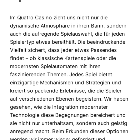
Im Quatro Casino zieht uns nicht nur die
dynamische Atmosphäre in ihren Bann, sondern
auch die aufregende Spielauswahl, die für jeden
Spielertyp etwas bereithält. Die beeindruckende
Vielfalt sichert, dass jeder etwas Passendes
findet – ob klassische Kartenspiele oder die
modernsten Spielautomaten mit ihren
faszinierenden Themen. Jedes Spiel bietet
einzigartige Mechanismen und Strategien und
kreiert so packende Erlebnisse, die die Spieler
auf verschiedenen Ebenen begeistern. Wir haben
gesehen, wie die Integration modernster
Technologie diese Begegnungen bereichert und
sie nicht nur unterhaltsam, sondern auch geistig
anregend macht. Beim Erkunden dieser Optionen
werden wir immer wieder gefordert und