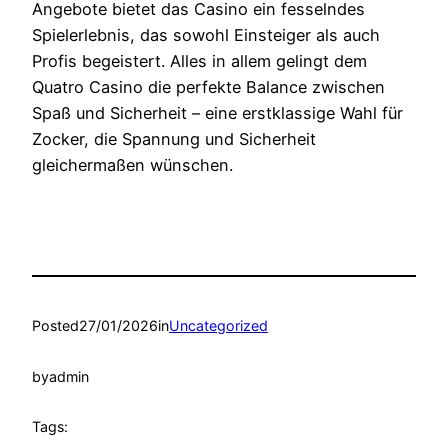
Angebote bietet das Casino ein fesselndes
Spielerlebnis, das sowohl Einsteiger als auch
Profis begeistert. Alles in allem gelingt dem
Quatro Casino die perfekte Balance zwischen
Spaß und Sicherheit – eine erstklassige Wahl für
Zocker, die Spannung und Sicherheit
gleichermaßen wünschen.
Posted
27/01/2026
in
Uncategorized
by
admin
Tags: