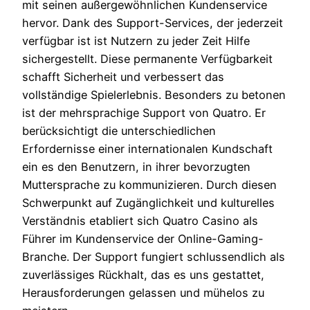
mit seinen außergewöhnlichen Kundenservice
hervor. Dank des Support-Services, der jederzeit
verfügbar ist ist Nutzern zu jeder Zeit Hilfe
sichergestellt. Diese permanente Verfügbarkeit
schafft Sicherheit und verbessert das
vollständige Spielerlebnis. Besonders zu betonen
ist der mehrsprachige Support von Quatro. Er
berücksichtigt die unterschiedlichen
Erfordernisse einer internationalen Kundschaft
ein es den Benutzern, in ihrer bevorzugten
Muttersprache zu kommunizieren. Durch diesen
Schwerpunkt auf Zugänglichkeit und kulturelles
Verständnis etabliert sich Quatro Casino als
Führer im Kundenservice der Online-Gaming-
Branche. Der Support fungiert schlussendlich als
zuverlässiges Rückhalt, das es uns gestattet,
Herausforderungen gelassen und mühelos zu