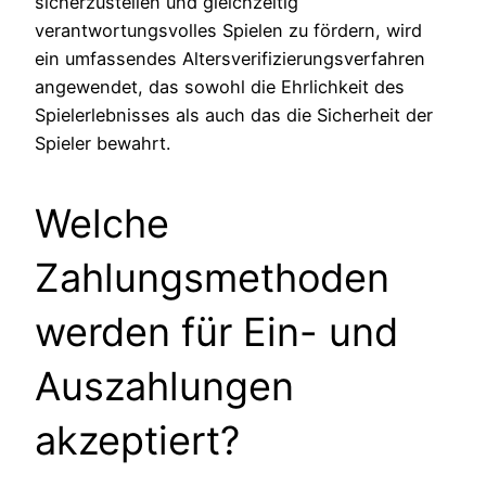
sicherzustellen und gleichzeitig
verantwortungsvolles Spielen zu fördern, wird
ein umfassendes Altersverifizierungsverfahren
angewendet, das sowohl die Ehrlichkeit des
Spielerlebnisses als auch das die Sicherheit der
Spieler bewahrt.
Welche
Zahlungsmethoden
werden für Ein- und
Auszahlungen
akzeptiert?