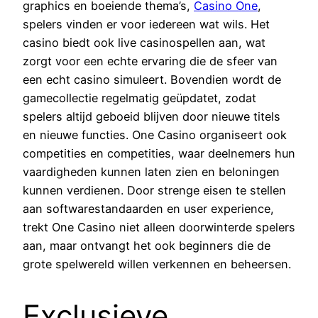
graphics en boeiende thema’s,
Casino One
,
spelers vinden er voor iedereen wat wils. Het
casino biedt ook live casinospellen aan, wat
zorgt voor een echte ervaring die de sfeer van
een echt casino simuleert. Bovendien wordt de
gamecollectie regelmatig geüpdatet, zodat
spelers altijd geboeid blijven door nieuwe titels
en nieuwe functies. One Casino organiseert ook
competities en competities, waar deelnemers hun
vaardigheden kunnen laten zien en beloningen
kunnen verdienen. Door strenge eisen te stellen
aan softwarestandaarden en user experience,
trekt One Casino niet alleen doorwinterde spelers
aan, maar ontvangt het ook beginners die de
grote spelwereld willen verkennen en beheersen.
Exclusieve