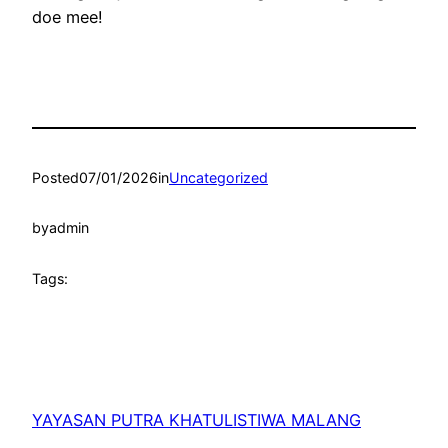
doe mee!
Posted
07/01/2026
in
Uncategorized
by
admin
Tags:
YAYASAN PUTRA KHATULISTIWA MALANG