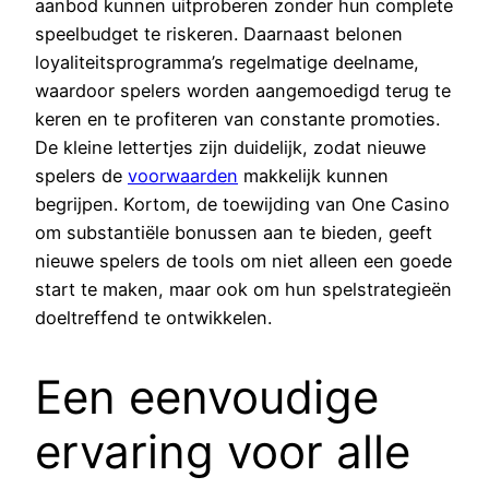
aanbod kunnen uitproberen zonder hun complete
speelbudget te riskeren. Daarnaast belonen
loyaliteitsprogramma’s regelmatige deelname,
waardoor spelers worden aangemoedigd terug te
keren en te profiteren van constante promoties.
De kleine lettertjes zijn duidelijk, zodat nieuwe
spelers de
voorwaarden
makkelijk kunnen
begrijpen. Kortom, de toewijding van One Casino
om substantiële bonussen aan te bieden, geeft
nieuwe spelers de tools om niet alleen een goede
start te maken, maar ook om hun spelstrategieën
doeltreffend te ontwikkelen.
Een eenvoudige
ervaring voor alle