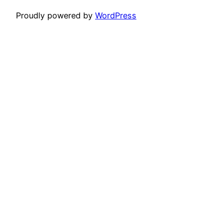
Proudly powered by
WordPress