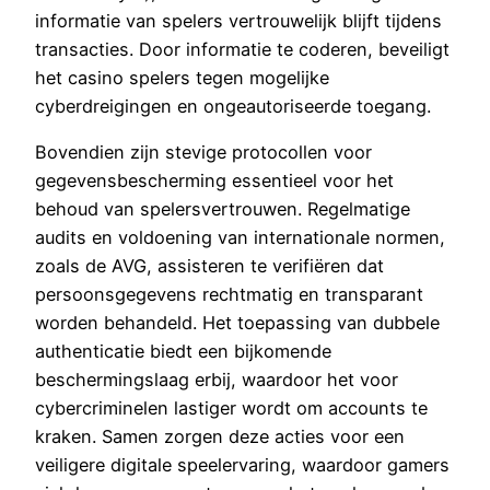
informatie van spelers vertrouwelijk blijft tijdens
transacties. Door informatie te coderen, beveiligt
het casino spelers tegen mogelijke
cyberdreigingen en ongeautoriseerde toegang.
Bovendien zijn stevige protocollen voor
gegevensbescherming essentieel voor het
behoud van spelersvertrouwen. Regelmatige
audits en voldoening van internationale normen,
zoals de AVG, assisteren te verifiëren dat
persoonsgegevens rechtmatig en transparant
worden behandeld. Het toepassing van dubbele
authenticatie biedt een bijkomende
beschermingslaag erbij, waardoor het voor
cybercriminelen lastiger wordt om accounts te
kraken. Samen zorgen deze acties voor een
veiligere digitale speelervaring, waardoor gamers