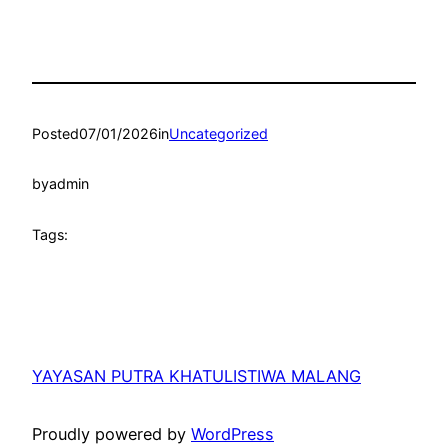
Posted
07/01/2026
in
Uncategorized
by
admin
Tags:
YAYASAN PUTRA KHATULISTIWA MALANG
Proudly powered by
WordPress