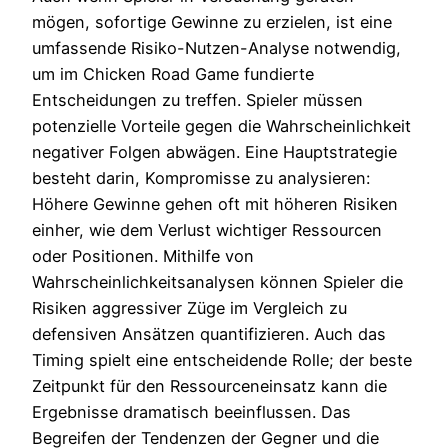
mögen, sofortige Gewinne zu erzielen, ist eine
umfassende Risiko-Nutzen-Analyse notwendig,
um im Chicken Road Game fundierte
Entscheidungen zu treffen. Spieler müssen
potenzielle Vorteile gegen die Wahrscheinlichkeit
negativer Folgen abwägen. Eine Hauptstrategie
besteht darin, Kompromisse zu analysieren:
Höhere Gewinne gehen oft mit höheren Risiken
einher, wie dem Verlust wichtiger Ressourcen
oder Positionen. Mithilfe von
Wahrscheinlichkeitsanalysen können Spieler die
Risiken aggressiver Züge im Vergleich zu
defensiven Ansätzen quantifizieren. Auch das
Timing spielt eine entscheidende Rolle; der beste
Zeitpunkt für den Ressourceneinsatz kann die
Ergebnisse dramatisch beeinflussen. Das
Begreifen der Tendenzen der Gegner und die