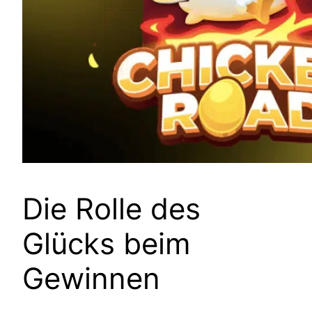
Die Rolle des
Glücks beim
Gewinnen