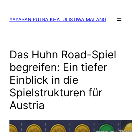
Lewati
ke
YAYASAN PUTRA KHATULISTIWA MALANG
konten
Das Huhn Road-Spiel
begreifen: Ein tiefer
Einblick in die
Spielstrukturen für
Austria