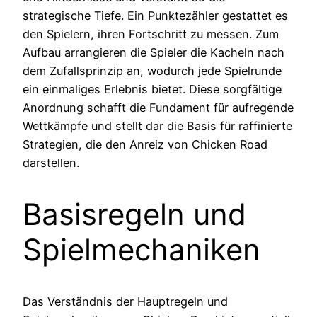
strategische Tiefe. Ein Punktezähler gestattet es
den Spielern, ihren Fortschritt zu messen. Zum
Aufbau arrangieren die Spieler die Kacheln nach
dem Zufallsprinzip an, wodurch jede Spielrunde
ein einmaliges Erlebnis bietet. Diese sorgfältige
Anordnung schafft die Fundament für aufregende
Wettkämpfe und stellt dar die Basis für raffinierte
Strategien, die den Anreiz von Chicken Road
darstellen.
Basisregeln und
Spielmechaniken
Das Verständnis der Hauptregeln und