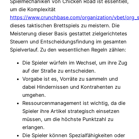
Spielmechaniken von Chicken Road ist essentiell,
um die Komplexität
https://www.crunchbase.com/organization/vbet/org_si
dieses taktischen Brettspiels zu meistern. Die
Meisterung dieser Basis gestattet zielgerichtetes
Steuern und Entscheidungsfindung im gesamten
Spielverlauf. Zu den wesentlichen Regeln zählen:
Die Spieler würfeln im Wechsel, um ihre Zug
auf der Straße zu entscheiden.
Vorgabe ist es, Vorräte zu sammeln und
dabei Hindernissen und Kontrahenten zu
umgehen.
Ressourcenmanagement ist wichtig, da die
Spieler ihre Artikel strategisch einsetzen
müssen, um die höchste Punktzahl zu
erlangen.
Die Spieler können Spezialfähigkeiten oder