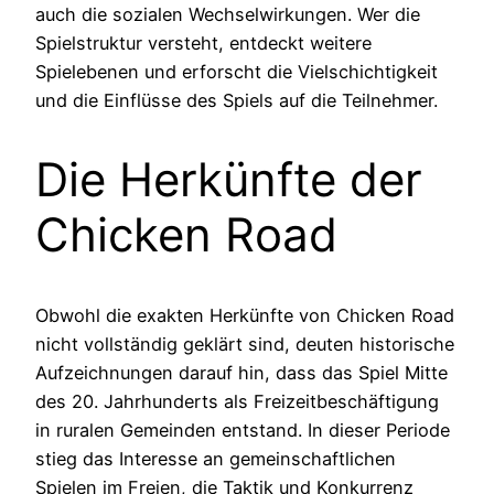
auch die sozialen Wechselwirkungen. Wer die
Spielstruktur versteht, entdeckt weitere
Spielebenen und erforscht die Vielschichtigkeit
und die Einflüsse des Spiels auf die Teilnehmer.
Die Herkünfte der
Chicken Road
Obwohl die exakten Herkünfte von Chicken Road
nicht vollständig geklärt sind, deuten historische
Aufzeichnungen darauf hin, dass das Spiel Mitte
des 20. Jahrhunderts als Freizeitbeschäftigung
in ruralen Gemeinden entstand. In dieser Periode
stieg das Interesse an gemeinschaftlichen
Spielen im Freien, die Taktik und Konkurrenz