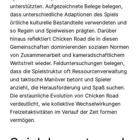
unterstützten. Aufgezeichnete Belege belegen,
dass unterschiedliche Adaptionen des Spiels
örtliche kulturelle Bestandteile verwendeten und
so Regeln und Spielweisen prägten. Darüber
hinaus reflektiert Chicken Road die in diesen
Gemeinschaften dominierenden sozialen Normen
von Zusammenarbeit und kameradschaftlichem
Wettstreit wieder. Felduntersuchungen belegen,
dass die Spielstruktur oft Ressourcenverwaltung
und taktische Manöver betont und Spieler
anzieht, die Herausforderung und Spaß suchen.
Die erstaunliche Evolution von Chicken Road
verdeutlicht, wie kollektive Wechselwirkungen
Freizeitaktivitäten im Verlauf der Zeit formen
vermögen.