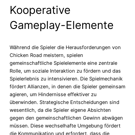
Kooperative
Gameplay-Elemente
Während die Spieler die Herausforderungen von
Chicken Road meistern, spielen
gemeinschaftliche Spielelemente eine zentrale
Rolle, um soziale Interaktion zu fördern und das
Spielerlebnis zu intensivieren. Die Spielmechanik
fördert Allianzen, in denen die Spieler gemeinsam
agieren, um Hindernisse effektiver zu
überwinden. Strategische Entscheidungen sind
wesentlich, da die Spieler eigene Absichten
gegen den gemeinschaftlichen Gewinn abwägen
müssen. Diese wechselhafte Umgebung fördert
die Kommunikation und erfordert, dass die