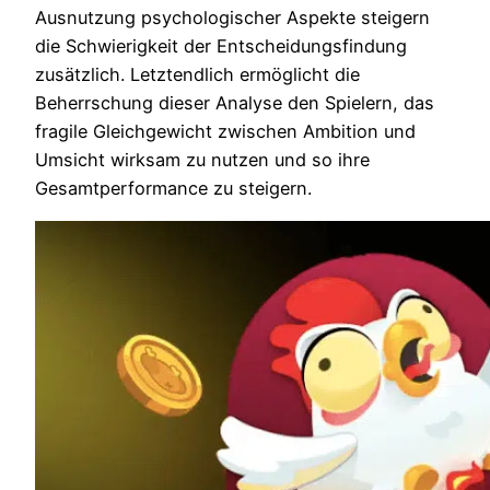
Ausnutzung psychologischer Aspekte steigern
die Schwierigkeit der Entscheidungsfindung
zusätzlich. Letztendlich ermöglicht die
Beherrschung dieser Analyse den Spielern, das
fragile Gleichgewicht zwischen Ambition und
Umsicht wirksam zu nutzen und so ihre
Gesamtperformance zu steigern.