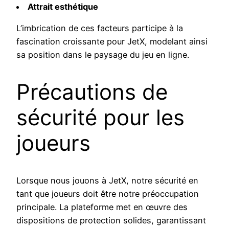
Attrait esthétique
L’imbrication de ces facteurs participe à la
fascination croissante pour JetX, modelant ainsi
sa position dans le paysage du jeu en ligne.
Précautions de
sécurité pour les
joueurs
Lorsque nous jouons à JetX, notre sécurité en
tant que joueurs doit être notre préoccupation
principale. La plateforme met en œuvre des
dispositions de protection solides, garantissant