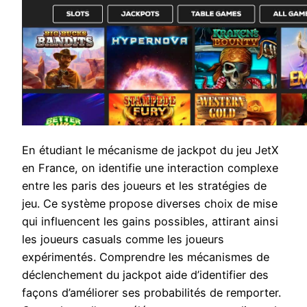
En étudiant le mécanisme de jackpot du jeu JetX
en France, on identifie une interaction complexe
entre les paris des joueurs et les stratégies de
jeu. Ce système propose diverses choix de mise
qui influencent les gains possibles, attirant ainsi
les joueurs casuals comme les joueurs
expérimentés. Comprendre les mécanismes de
déclenchement du jackpot aide d’identifier des
façons d’améliorer ses probabilités de remporter.