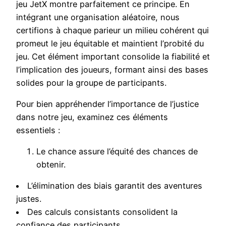
jeu JetX montre parfaitement ce principe. En
intégrant une organisation aléatoire, nous
certifions à chaque parieur un milieu cohérent qui
promeut le jeu équitable et maintient l’probité du
jeu. Cet élément important consolide la fiabilité et
l’implication des joueurs, formant ainsi des bases
solides pour la groupe de participants.
Pour bien appréhender l’importance de l’justice
dans notre jeu, examinez ces éléments
essentiels :
Le chance assure l’équité des chances de
obtenir.
L’élimination des biais garantit des aventures
justes.
Des calculs consistants consolident la
confiance des participants.