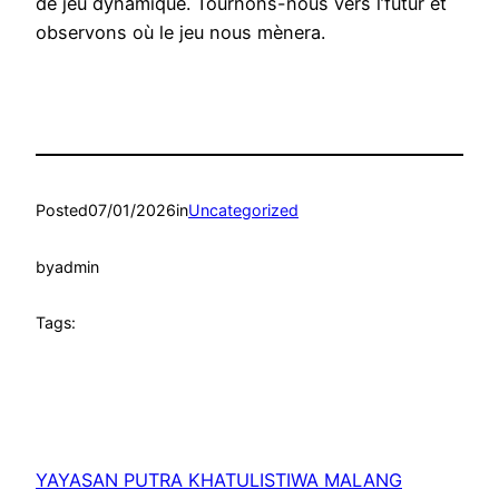
de jeu dynamique. Tournons-nous vers l’futur et
observons où le jeu nous mènera.
Posted
07/01/2026
in
Uncategorized
by
admin
Tags:
YAYASAN PUTRA KHATULISTIWA MALANG