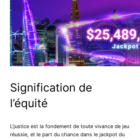
Signification de
l’équité
L’justice est la fondement de toute vivance de jeu
réussie, et le part du chance dans le jackpot du