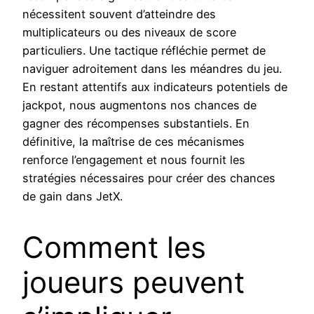
nécessitent souvent d’atteindre des
multiplicateurs ou des niveaux de score
particuliers. Une tactique réfléchie permet de
naviguer adroitement dans les méandres du jeu.
En restant attentifs aux indicateurs potentiels de
jackpot, nous augmentons nos chances de
gagner des récompenses substantiels. En
définitive, la maîtrise de ces mécanismes
renforce l’engagement et nous fournit les
stratégies nécessaires pour créer des chances
de gain dans JetX.
Comment les
joueurs peuvent