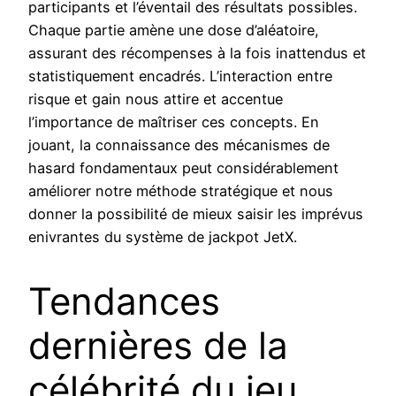
participants et l’éventail des résultats possibles.
Chaque partie amène une dose d’aléatoire,
assurant des récompenses à la fois inattendus et
statistiquement encadrés. L’interaction entre
risque et gain nous attire et accentue
l’importance de maîtriser ces concepts. En
jouant, la connaissance des mécanismes de
hasard fondamentaux peut considérablement
améliorer notre méthode stratégique et nous
donner la possibilité de mieux saisir les imprévus
enivrantes du système de jackpot JetX.
Tendances
dernières de la
célébrité du jeu