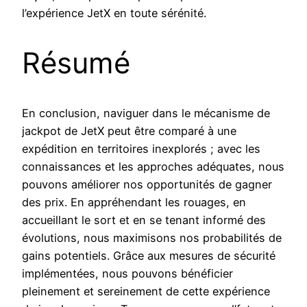
l’expérience JetX en toute sérénité.
Résumé
En conclusion, naviguer dans le mécanisme de
jackpot de JetX peut être comparé à une
expédition en territoires inexplorés ; avec les
connaissances et les approches adéquates, nous
pouvons améliorer nos opportunités de gagner
des prix. En appréhendant les rouages, en
accueillant le sort et en se tenant informé des
évolutions, nous maximisons nos probabilités de
gains potentiels. Grâce aux mesures de sécurité
implémentées, nous pouvons bénéficier
pleinement et sereinement de cette expérience