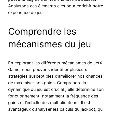
Analysons ces éléments clés pour enrichir notre
expérience de jeu.
Comprendre les
mécanismes du jeu
En explorant les différents mécanismes de JetX
Game, nous pouvons identifier plusieurs
stratégies susceptibles d’améliorer nos chances
de maximiser nos gains. Comprendre la
dynamique du jeu est crucial ; elle détermine son
fonctionnement, notamment la fréquence des
gains et l’échelle des multiplicateurs. Il est
avantageux d’analyser les calculs du jackpot, qui