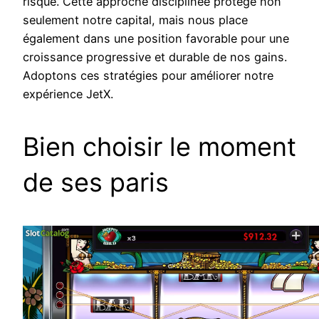
risque. Cette approche disciplinée protège non
seulement notre capital, mais nous place
également dans une position favorable pour une
croissance progressive et durable de nos gains.
Adoptons ces stratégies pour améliorer notre
expérience JetX.
Bien choisir le moment
de ses paris