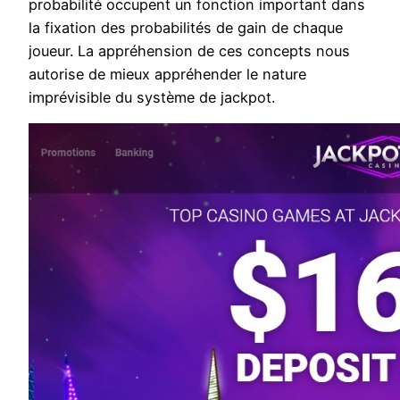
probabilité occupent un fonction important dans
la fixation des probabilités de gain de chaque
joueur. La appréhension de ces concepts nous
autorise de mieux appréhender le nature
imprévisible du système de jackpot.