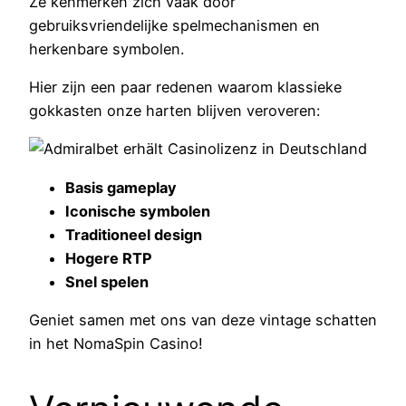
Ze kenmerken zich vaak door
gebruiksvriendelijke spelmechanismen en
herkenbare symbolen.
Hier zijn een paar redenen waarom klassieke
gokkasten onze harten blijven veroveren:
Basis gameplay
Iconische symbolen
Traditioneel design
Hogere RTP
Snel spelen
Geniet samen met ons van deze vintage schatten
in het NomaSpin Casino!