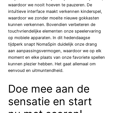
waardoor we nooit hoeven te pauzeren. De
intuïtieve interface maakt verkennen kinderspel,
waardoor we zonder moeite nieuwe gokkasten
kunnen verkennen. Bovendien verbeteren de
touchvriendelijke elementen onze speelervaring
op mobiele apparaten. In dit hedendaagse
tijdperk snapt NomaSpin duidelijk onze drang
aan aanpassingsvermogen, waardoor we op elk
moment en elke plaats van onze favoriete spellen
kunnen plezier hebben. Het gaat allemaal om
eenvoud en uitmuntendheid.
Doe mee aan de
sensatie en start