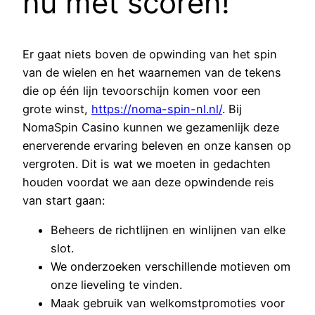
nu met scoren!
Er gaat niets boven de opwinding van het spin
van de wielen en het waarnemen van de tekens
die op één lijn tevoorschijn komen voor een
grote winst,
https://noma-spin-nl.nl/
. Bij
NomaSpin Casino kunnen we gezamenlijk deze
enerverende ervaring beleven en onze kansen op
vergroten. Dit is wat we moeten in gedachten
houden voordat we aan deze opwindende reis
van start gaan:
Beheers de richtlijnen en winlijnen van elke
slot.
We onderzoeken verschillende motieven om
onze lieveling te vinden.
Maak gebruik van welkomstpromoties voor