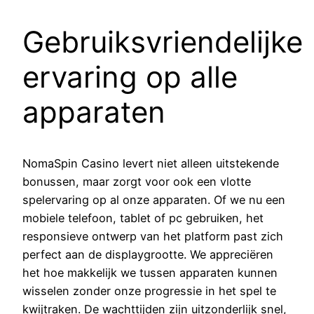
Gebruiksvriendelijke
ervaring op alle
apparaten
NomaSpin Casino levert niet alleen uitstekende
bonussen, maar zorgt voor ook een vlotte
spelervaring op al onze apparaten. Of we nu een
mobiele telefoon, tablet of pc gebruiken, het
responsieve ontwerp van het platform past zich
perfect aan de displaygrootte. We appreciëren
het hoe makkelijk we tussen apparaten kunnen
wisselen zonder onze progressie in het spel te
kwijtraken. De wachttijden zijn uitzonderlijk snel,