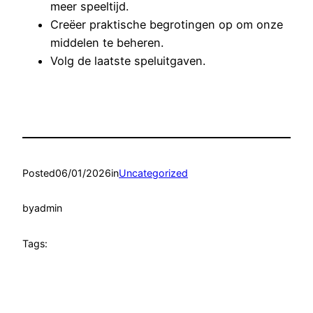
meer speeltijd.
Creëer praktische begrotingen op om onze
middelen te beheren.
Volg de laatste speluitgaven.
Posted
06/01/2026
in
Uncategorized
by
admin
Tags: