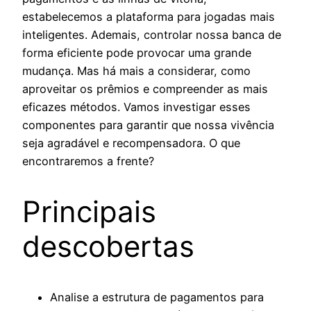
estabelecemos a plataforma para jogadas mais
inteligentes. Ademais, controlar nossa banca de
forma eficiente pode provocar uma grande
mudança. Mas há mais a considerar, como
aproveitar os prêmios e compreender as mais
eficazes métodos. Vamos investigar esses
componentes para garantir que nossa vivência
seja agradável e recompensadora. O que
encontraremos a frente?
Principais
descobertas
Analise a estrutura de pagamentos para