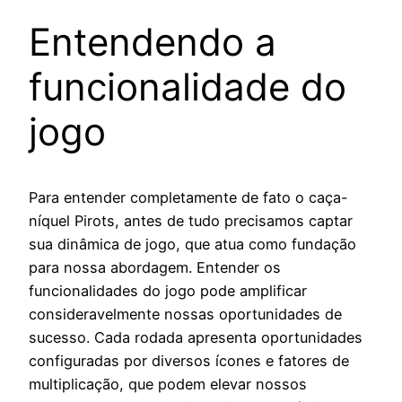
Entendendo a
funcionalidade do
jogo
Para entender completamente de fato o caça-
níquel Pirots, antes de tudo precisamos captar
sua dinâmica de jogo, que atua como fundação
para nossa abordagem. Entender os
funcionalidades do jogo pode amplificar
consideravelmente nossas oportunidades de
sucesso. Cada rodada apresenta oportunidades
configuradas por diversos ícones e fatores de
multiplicação, que podem elevar nossos