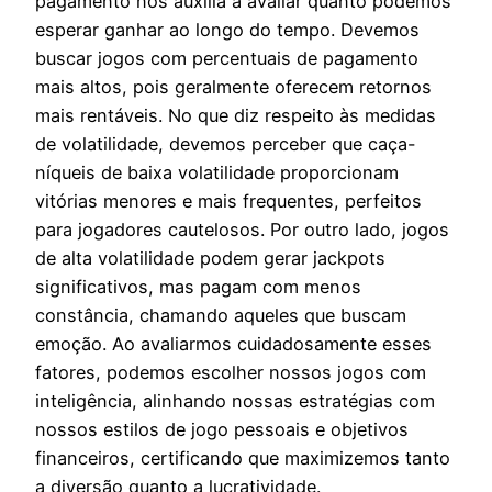
pagamento nos auxilia a avaliar quanto podemos
esperar ganhar ao longo do tempo. Devemos
buscar jogos com percentuais de pagamento
mais altos, pois geralmente oferecem retornos
mais rentáveis. No que diz respeito às medidas
de volatilidade, devemos perceber que caça-
níqueis de baixa volatilidade proporcionam
vitórias menores e mais frequentes, perfeitos
para jogadores cautelosos. Por outro lado, jogos
de alta volatilidade podem gerar jackpots
significativos, mas pagam com menos
constância, chamando aqueles que buscam
emoção. Ao avaliarmos cuidadosamente esses
fatores, podemos escolher nossos jogos com
inteligência, alinhando nossas estratégias com
nossos estilos de jogo pessoais e objetivos
financeiros, certificando que maximizemos tanto
a diversão quanto a lucratividade.