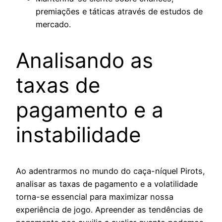
premiações e táticas através de estudos de
mercado.
Analisando as
taxas de
pagamento e a
instabilidade
Ao adentrarmos no mundo do caça-níquel Pirots,
analisar as taxas de pagamento e a volatilidade
torna-se essencial para maximizar nossa
experiência de jogo. Apreender as tendências de