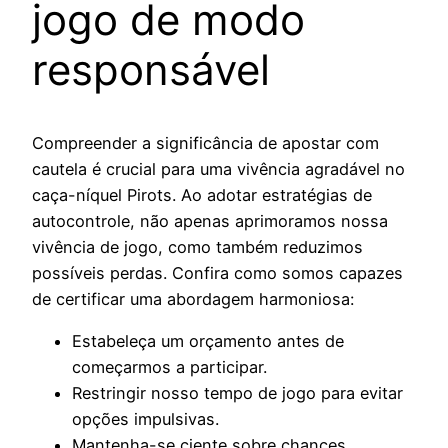
jogo de modo
responsável
Compreender a significância de apostar com
cautela é crucial para uma vivência agradável no
caça-níquel Pirots. Ao adotar estratégias de
autocontrole, não apenas aprimoramos nossa
vivência de jogo, como também reduzimos
possíveis perdas. Confira como somos capazes
de certificar uma abordagem harmoniosa:
Estabeleça um orçamento antes de
começarmos a participar.
Restringir nosso tempo de jogo para evitar
opções impulsivas.
Mantenha-se ciente sobre chances,