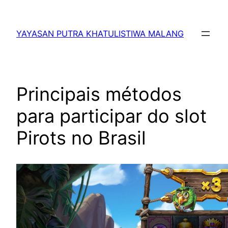
Lewati
ke
YAYASAN PUTRA KHATULISTIWA MALANG
konten
Principais métodos
para participar do slot
Pirots no Brasil