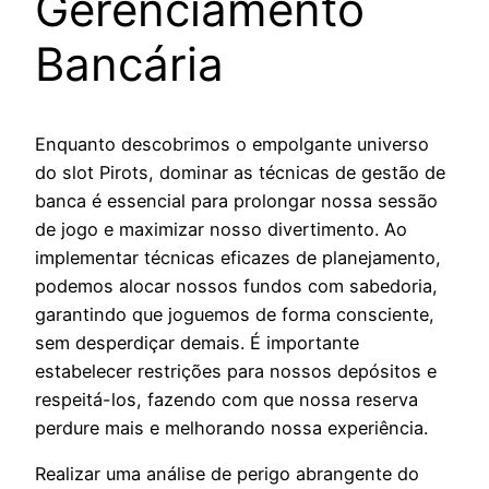
Gerenciamento
Bancária
Enquanto descobrimos o empolgante universo
do slot Pirots, dominar as técnicas de gestão de
banca é essencial para prolongar nossa sessão
de jogo e maximizar nosso divertimento. Ao
implementar técnicas eficazes de planejamento,
podemos alocar nossos fundos com sabedoria,
garantindo que joguemos de forma consciente,
sem desperdiçar demais. É importante
estabelecer restrições para nossos depósitos e
respeitá-los, fazendo com que nossa reserva
perdure mais e melhorando nossa experiência.
Realizar uma análise de perigo abrangente do