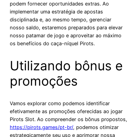
podem fornecer oportunidades extras. Ao
implementar uma estratégia de apostas
disciplinada e, ao mesmo tempo, gerenciar
nosso saldo, estaremos preparados para elevar
nosso patamar de jogo e aproveitar ao máximo
os benefícios do caça-níquel Pirots.
Utilizando bônus e
promoções
Vamos explorar como podemos identificar
efetivamente as promoções oferecidas ao jogar
Pirots Slot. Ao compreender os bônus propostos,
https://pirots.games/pt-br/
, podemos otimizar
estrategicamente seu uso e aprimorar nossa